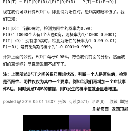
现在我们可以计算P(D|T)，即测试为阳性时，患D病的概率值了。我
们已知：
P(T|D)：当患D病时，检测为阳性的概率为0.99；

P(D)：10000个人有1个人患D病，则概率为1/10000=0.0001；

P(T|￢D)：没有患D病时，检测为阳性的概率为1-0.99=0.01；

计算上面的公式，P(D|T)等于0.98%。符合我们前面的分析。然而我
们的直觉呢？简直溃败而不成军了。
注：上面所述D与T之间关系乃理想状态，判断一个人是否生病，检测
是否阳性、阴性仅仅为其中一个要素。例如当我们再增加一个症状事
件S后，同时满足T与S的前提，则D发生的概率值就会显著增加。
posted @
2016-05-01 18:07
张逸
阅读(
3571
) 评论(
6
)
收藏
举报
刷新页面
返回顶部