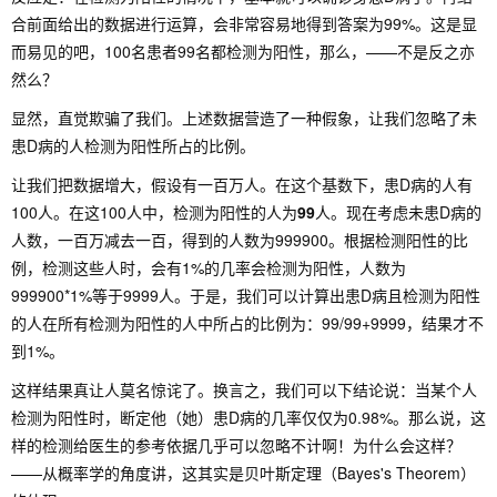
合前面给出的数据进行运算，会非常容易地得到答案为99%。这是显
而易见的吧，100名患者99名都检测为阳性，那么，——不是反之亦
然么？
显然，直觉欺骗了我们。上述数据营造了一种假象，让我们忽略了未
患D病的人检测为阳性所占的比例。
让我们把数据增大，假设有一百万人。在这个基数下，患D病的人有
100人。在这100人中，检测为阳性的人为
99
人。现在考虑未患D病的
人数，一百万减去一百，得到的人数为999900。根据检测阳性的比
例，检测这些人时，会有1%的几率会检测为阳性，人数为
999900*1%等于9999人。于是，我们可以计算出患D病且检测为阳性
的人在所有检测为阳性的人中所占的比例为：99/99+9999，结果才不
到1%。
这样结果真让人莫名惊诧了。换言之，我们可以下结论说：当某个人
检测为阳性时，断定他（她）患D病的几率仅仅为0.98%。那么说，这
样的检测给医生的参考依据几乎可以忽略不计啊！为什么会这样？
——从概率学的角度讲，这其实是贝叶斯定理（Bayes's Theorem）