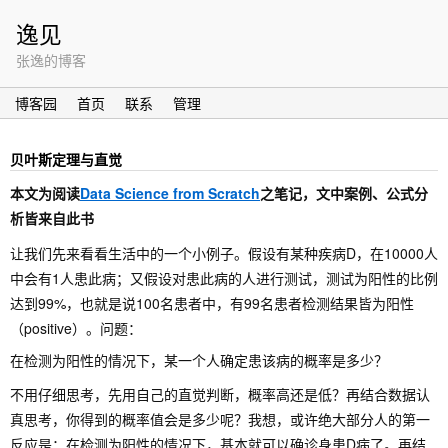
逸见
张逸的博客
博客园
首页
联系
管理
贝叶斯定理与直觉
本文为阅读
Data Science from Scratch
之笔记，文中案例、公式分
析皆来自此书
让我们先来看看生活中的一个小例子。假设有某种疾病D，在10000人
中会有1人患此病；又假设对患此病的人进行测试，测试为阳性的比例
达到99%，也就是说100名患者中，有99名患者检测结果皆为阳性
（positive）。问题：
不用仔细思考，先用自己的直觉判断，概率高还是低？再结合数据认
真思考，你得到的概率值会是多少呢？我想，或许绝大部分人的第一
反应是：在检测为阳性的情况下，基本就可以确诊身患D病了。再结