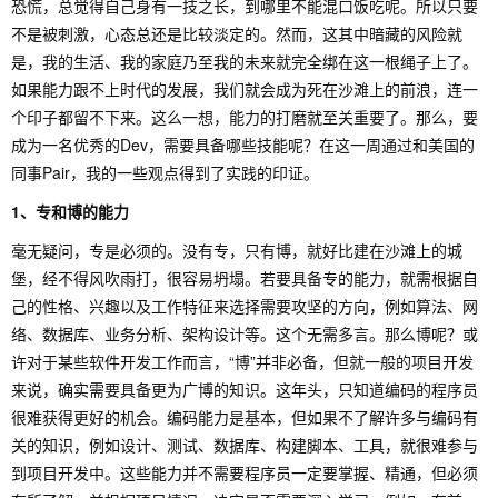
恐慌，总觉得自己身有一技之长，到哪里不能混口饭吃呢。所以只要
不是被刺激，心态总还是比较淡定的。然而，这其中暗藏的风险就
是，我的生活、我的家庭乃至我的未来就完全绑在这一根绳子上了。
如果能力跟不上时代的发展，我们就会成为死在沙滩上的前浪，连一
个印子都留不下来。这么一想，能力的打磨就至关重要了。那么，要
成为一名优秀的Dev，需要具备哪些技能呢？在这一周通过和美国的
同事Pair，我的一些观点得到了实践的印证。
1、专和博的能力
毫无疑问，专是必须的。没有专，只有博，就好比建在沙滩上的城
堡，经不得风吹雨打，很容易坍塌。若要具备专的能力，就需根据自
己的性格、兴趣以及工作特征来选择需要攻坚的方向，例如算法、网
络、数据库、业务分析、架构设计等。这个无需多言。那么博呢？或
许对于某些软件开发工作而言，“博”并非必备，但就一般的项目开发
来说，确实需要具备更为广博的知识。这年头，只知道编码的程序员
很难获得更好的机会。编码能力是基本，但如果不了解许多与编码有
关的知识，例如设计、测试、数据库、构建脚本、工具，就很难参与
到项目开发中。这些能力并不需要程序员一定要掌握、精通，但必须