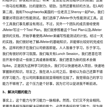
一场马拉松赛跑，比的是耐力、韧劲，当然还要有好的方法。在LA的
第二周，我和Thoughtworks美国的一位老员工Sheroy一起Pair。我们
需要对项目进行性能测试。我们选择了JMeter作为性能测试工具。这
个工具我们事先都没有用过。不过，另外一个团队的成员曾经使用
JMeter写过一个Test Plan。我们就参照着这个Test Plan以及JMeter
提供的文档，开始学着使用JMeter来编写性能测试的计划。经过一天
的实践，我们很好地了解JMeter的基础知识，并能够比较好的完成任
务。这样的例子在我们公司俯首即是。人人皆善于学习，乐于学习。
我们有很好的学习氛围，我们每天有Lunch Session，我们愿意在项
目开发中尝试一些新工具或者新框架，我们愿意为新的技术去做
Spike。正是因为这种学习的劲头，我们可以快速地进入项目，快速地
掌握新的知识。坦言之，我在进入公司之后，曾经以为自己还算不错
的学习能力，在公司同事面前就显得相形见拙了。我觉得自己的学习
能力不够用了。这个压力是个好事，因为它可以促进我不断前进。
3、解决问题的能力
事实上，这个能力与学习能力一脉相承。然而，它们又不完全相同。
若要具备相当强的解决问题的能力，必然具备好的学习能力。因为很