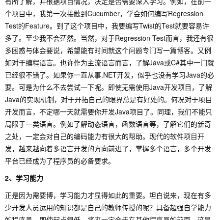
有所了解，并根据项目情况，决定是否需要深入学习。例如，在前一
个项目中，我第一次接触到Cucumber，学会如何编写Regression
Test的Feature。到了这个项目中，我要编写Twist的Test就要容易许
多了。至少我不会茫然。当然，对于Regression Test而言，我还有很
多困惑与体会要说，希望能有时间就这个问题专门写一篇博客。又例
如对于编程语言。也许作为主流语言而言，了解Java或C#其中一门就
已经很不错了。如果你一直从事.NET开发，似乎也没有学习Java的必
要。可是为什么不去尝试一下呢。即使无需使用Java开发项目，了解
Java的实现机制，对于开拓自己的眼界总是有好处的。何况对于项目
开发而言，不定哪一天就需要你开发Java项目了。同理，我们不能只
局限于一类语言。例如了解动态语言，函数语言等，了解它们的新奇
之处，一定会对自己的编码能力有很大的帮助。现代的软件项目开
发，越来越向着多语言开发的方向前进了，掌握多个语言，多个开发
平台已经成为了程序员的必备要求。
2、学习能力
正是因为需要博，学习能力才显得如此的重要。坦白说来，现在有多
少开发人员运用的知识都是自己的教师传授的呢？具备超强自学能力
的程序员，即使起点很低，将来一定会走在其他程序员的前面。这是