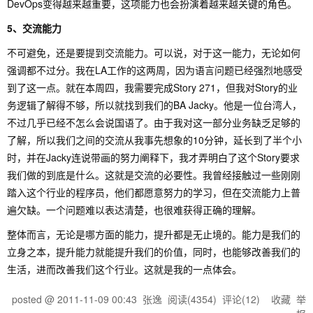
DevOps变得越来越重要，这项能力也会扮演着越来越关键的角色。
5、交流能力
不可避免，还是要提到交流能力。可以说，对于这一能力，无论如何
强调都不过分。我在LA工作的这两周，因为语言问题已经强烈地感受
到了这一点。就在本周四，我需要完成Story 271，但我对Story的业
务逻辑了解得不够，所以就找到我们的BA Jacky。他是一位台湾人，
不过几乎已经不怎么会说国语了。由于我对这一部分业务缺乏足够的
了解，所以我们之间的交流从我事先想象的10分钟，延长到了半个小
时，并在Jacky连说带画的努力阐释下，我才弄明白了这个Story要求
我们做的到底是什么。这就是交流的必要性。我曾经接触过一些刚刚
踏入这个行业的程序员，他们都愿意努力的学习，但在交流能力上普
遍欠缺。一个问题难以表达清楚，也很难获得正确的理解。
整体而言，无论是哪方面的能力，提升都是无止境的。能力是我们的
立身之本，提升能力就能提升我们的价值，同时，也能够改善我们的
生活，进而改善我们这个行业。这就是我的一点体会。
posted @
2011-11-09 00:43
张逸
阅读(
4354
) 评论(
12
)
收藏
举