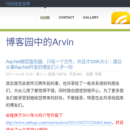
代码改变世界
HOME
CONTACT
GALLERY
博客园中的Arvin
Asp.Net微型服务器，只有一个文件，并且才300K大小｜建议
从事Asp.Net开发的博友们人手一份
2011-10-24 10:51
狼人:-)
阅读(
10876
) 评论(
96
)
收藏
举报
其实我写此软件已两年前的事，也共享给了一些关系很好的朋友
们，大伙儿用了都觉得不错，同时我也感觉到很开心，为了更多朋
友们能享受到她给您带来的好处，不敢独享，特意在此共享给园来
的博友们。
此程序于2011年10月27号升级了
http://www.cnblogs.com/waw/archive/2011/10/27/2226465.html
，并且
还出了一个支持4.0版的。