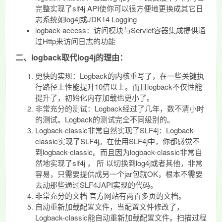
完整实现了slf4j API使你可以很方便地更换成其它日
志系统如log4j或JDK14 Logging
logback-access：访问模块与Servlet容器集成提供通
过Http来访问日志的功能
二、logback取代log4j的理由：
更快的实现：Logback的内核重写了，在一些关键执
行路径上性能提升10倍以上。而且logback不仅性能
提升了，初始化内存加载也更小了。
非常充分的测试：Logback经过了几年，数不清小时
的测试。Logback的测试完全不同级别的。
Logback-classic非常自然实现了SLF4j：Logback-
classic实现了SLF4j。在使用SLF4j中，你都感觉不
到logback-classic。而且因为logback-classic非常自
然地实现了slf4j ， 所 以切换到log4j或者其他，非常
容易，只需要提供成另一个jar包就OK，根本不需要
去动那些通过SLF4JAPI实现的代码。
非常充分的文档 官方网站有两百多页的文档。
自动重新加载配置文件，当配置文件修改了，
Logback-classic能自动重新加载配置文件。扫描过程