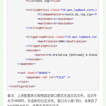
<
file
>
test.log
</
file
>
<
rollingPolicy 
class
="ch.qos.logback.core.rollin
<
fileNamePattern
>
tests.%i.log.zip
</
fileNa
<
minIndex
>
1
</
minIndex
>
<
maxIndex
>
3
</
maxIndex
>
</
rollingPolicy
>
<
triggeringPolicy 
class
="ch.qos.logback.core.rol
<
maxFileSize
>
5MB
</
maxFileSize
>
</
triggeringPolicy
>
<
encoder
>
<
pattern
>
%-4relative [%thread] %-5level %lo
</
encoder
>
</
appender
>
<
root 
level
="DEBUG"
>
<
appender-ref 
ref
="FILE"
/>
</
root
>
</
configuration
>
备注：上述配置表示按照固定窗口模式生成日志文件，当文件
大于5MB时，生成新的日志文件。窗口大小是1到3，当保存了
3个归档文件后，将覆盖最早的日志。