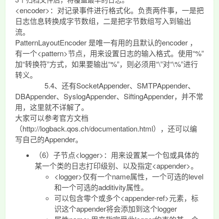
<encoder>：对记录事件进行格式化。负责两件事，一是把
日志信息转换成字节数组，二是把字节数组写入到输出
流。
PatternLayoutEncoder 是唯一有用的且默认的encoder ，
有一个<pattern>节点，用来设置日志的输入格式。使用“%”
加“转换符”方式，如果要输出“%”，则必须用“\”对“\%”进行
转义。
5.4、还有SocketAppender、SMTPAppender、
DBAppender、SyslogAppender、SiftingAppender，并不常
用，这里就不详解了。
大家可以参考官方文档
（http://logback.qos.ch/documentation.html），还可以编
写自己的Appender。
（6）子节点<logger>：用来设置某一个包或具体的
某一个类的日志打印级别、以及指定<appender>。
<logger>仅有一个name属性，一个可选的level
和一个可选的additivity属性。
可以包含零个或多个<appender-ref>元素，标
识这个appender将会添加到这个logger