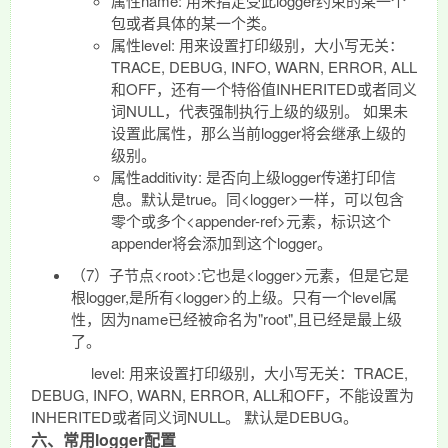
属性name: 用来指定受此logger约束的某一个
包或者具体的某一个类。
属性
level: 用来设置打印级别，大小写无关：
TRACE, DEBUG, INFO, WARN, ERROR, ALL
和OFF，还有一个特俗值INHERITED或者同义
词NULL，代表强制执行上级的级别。 如果未
设置此属性，那么当前logger将会继承上级的
级别。
属性
additivity: 是否向上级logger传递打印信
息。默认是true。同<logger>一样，可以包含
零个或多个<appender-ref>元素，标识这个
appender将会添加到这个logger。
（7）子节点<root>:它也是<logger>元素，但是它是
根logger,是所有<logger>的上级。只有一个level属
性，因为name已经被命名为"root",且已经是最上级
了。
level: 用来设置打印级别，大小写无关：TRACE,
DEBUG, INFO, WARN, ERROR, ALL和OFF，不能设置为
INHERITED或者同义词NULL。 默认是DEBUG。
六、常用logger配置