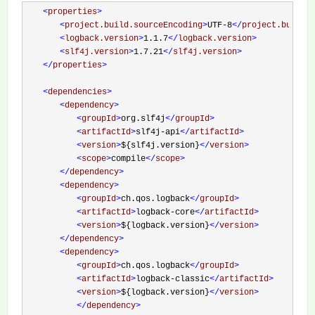
　　<
properties
>
<
project.build.sourceEncoding
>
UTF-8
</
project.build.
<
logback.version
>
1.1.7
</
logback.version
>
<
slf4j.version
>
1.7.21
</
slf4j.version
>
</
properties
>
<
dependencies
>
<
dependency
>
<
groupId
>
org.slf4j
</
groupId
>
<
artifactId
>
slf4j-api
</
artifactId
>
<
version
>
${slf4j.version}
</
version
>
<
scope
>
compile
</
scope
>
</
dependency
>
<
dependency
>
<
groupId
>
ch.qos.logback
</
groupId
>
<
artifactId
>
logback-core
</
artifactId
>
<
version
>
${logback.version}
</
version
>
</
dependency
>
<
dependency
>
<
groupId
>
ch.qos.logback
</
groupId
>
<
artifactId
>
logback-classic
</
artifactId
>
<
version
>
${logback.version}
</
version
>
</
dependency
>