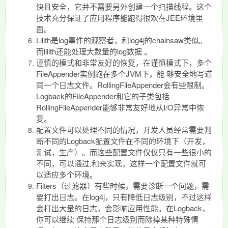
快且安全，它并不需要另外创建一个扫描线程。这个
技术充分保证了应用程序能跑得很欢在JEE环境里
面。
Lilith是log事件的观察者，和log4j的chainsaw类似。
而lilith还能处理大数量的log数据 。
谨慎的模式和非常友好的恢复，在谨慎模式下，多个
FileAppender实例跑在多个JVM下，能 够安全地写道
同一个日志文件。RollingFileAppender会有些限制。
Logback的FileAppender和它的子类包括
RollingFileAppender能够非常友好地从I/O异常中恢
复。
配置文件可以处理不同的情况，开发人员经常需要判
断不同的Logback配置文件在不同的环境下（开发，
测试，生产）。而这些配置文件仅仅只有一些很小的
不同，可以通过,和来实现，这样一个配置文件就可
以适应多个环境。
Filters（过滤器）有些时候，需要诊断一个问题，需
要打出日志。在log4j，只有降低日志级别，不过这样
会打出大量的日志，会影响应用性能。在Logback，
你可以继续 保持那个日志级别而除掉某种特殊情