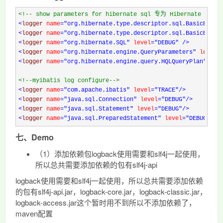
<!--
 show parameters for hibernate sql 专为 Hibernate 定制 
<
logger 
name
="org.hibernate.type.descriptor.sql.BasicBinde
<
logger 
name
="org.hibernate.type.descriptor.sql.BasicExtra
<
logger 
name
="org.hibernate.SQL"
 level
="DEBUG"
/>
<
logger 
name
="org.hibernate.engine.QueryParameters"
 level
=
<
logger 
name
="org.hibernate.engine.query.HQLQueryPlan"
 lev
<!--
myibatis log configure
-->
<
logger 
name
="com.apache.ibatis"
 level
="TRACE"
/>
<
logger 
name
="java.sql.Connection"
 level
="DEBUG"
/>
<
logger 
name
="java.sql.Statement"
 level
="DEBUG"
/>
<
logger 
name
="java.sql.PreparedStatement"
 level
="DEBUG"
/>
七、Demo
（1）添加依赖包logback使用需要和slf4j一起使用，
所以总共需要添加依赖的包有slf4j-api
logback使用需要和slf4j一起使用，所以总共需要添加依赖
的包有slf4j-api.jar，logback-core.jar，logback-classic.jar，
logback-access.jar这个暂时用不到所以不添加依赖了，
maven配置