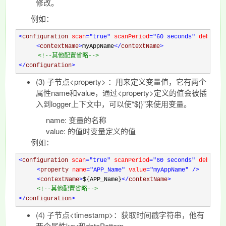
修改。
例如：
<
configuration 
scan
="true"
 scanPeriod
="60 seconds"
 debug
="
<
contextName
>
myAppName
</
contextName
>
<!--
其他配置省略
-->
</
configuration
>
(3) 子节点<property> ：用来定义变量值，它有两个
属性name和value，通过<property>定义的值会被插
入到logger上下文中，可以使“${}”来使用变量。
name: 变量的名称
value: 的值时变量定义的值
例如：
<
configuration 
scan
="true"
 scanPeriod
="60 seconds"
 debug
="
<
property 
name
="APP_Name"
 value
="myAppName"
/>
<
contextName
>
${APP_Name}
</
contextName
>
<!--
其他配置省略
-->
</
configuration
>
(4) 子节点<timestamp>：获取时间戳字符串，他有
两个属性key和datePattern