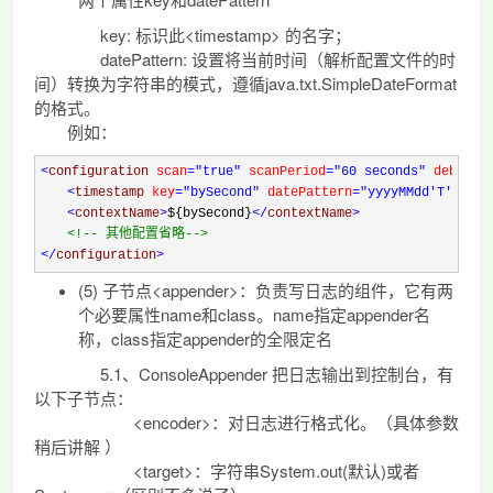
key: 标识此<timestamp> 的名字；
datePattern: 设置将当前时间（解析配置文件的时
间）转换为字符串的模式，遵循java.txt.SimpleDateFormat
的格式。
例如：
<
configuration 
scan
="true"
 scanPeriod
="60 seconds"
 debug
="
<
timestamp 
key
="bySecond"
 datePattern
="yyyyMMdd'T'HHmms
<
contextName
>
${bySecond}
</
contextName
>
<!--
 其他配置省略
-->
</
configuration
>
(5) 子节点<appender>：负责写日志的组件，它有两
个必要属性name和class。name指定appender名
称，class指定appender的全限定名
5.1、ConsoleAppender 把日志输出到控制台，有
以下子节点：
<encoder>：对日志进行格式化。（具体参数
稍后讲解 ）
<target>：字符串System.out(默认)或者