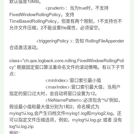
默认值是10MB。
<prudent>：当为true时，不支持
FixedWindowRollingPolicy。支持
TimeBasedRollingPolicy，但是有两个限制，1不支持也不
允许文件压缩，2不能设置file属性，必须留空。
<triggeringPolicy >: 告知 RollingFileAppender
合适激活滚动。
class="ch.qos.logback.core.rolling.FixedWindowRollingPoli
cy" 根据固定窗口算法重命名文件的滚动策略。有以下子节
点：
<minIndex>:窗口索引最小值
<maxIndex>:窗口索引最大值，当用户
指定的窗口过大时，会自动将窗口设置为12。
<fileNamePattern>:必须包含“%i”例如，
假设最小值和最大值分别为1和2，命名模式为
mylog%i.log,会产生归档文件mylog1.log和mylog2.log。还
可以指定文件压缩选项，例如，mylog%i.log.gz 或者 没有
log%i.log.zip
例如：