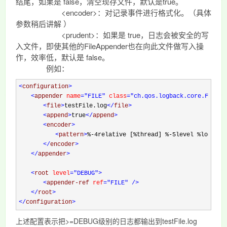
结尾，如果是 false，清空现存文件，默认是true。
<encoder>：对记录事件进行格式化。（具体
参数稍后讲解 ）
<prudent>：如果是 true，日志会被安全的写
入文件，即使其他的FileAppender也在向此文件做写入操
作，效率低，默认是 false。
例如：
<
configuration
>
<
appender 
name
="FILE"
 class
="ch.qos.logback.core.FileAp
<
file
>
testFile.log
</
file
>
<
append
>
true
</
append
>
<
encoder
>
<
pattern
>
%-4relative [%thread] %-5level %logger{
</
encoder
>
</
appender
>
<
root 
level
="DEBUG"
>
<
appender-ref 
ref
="FILE"
/>
</
root
>
</
configuration
>
上述配置表示把>=DEBUG级别的日志都输出到testFile.log