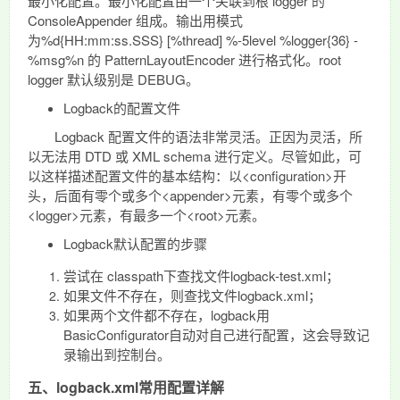
最小化配置。最小化配置由一个关联到根 logger 的
ConsoleAppender 组成。输出用模式
为%d{HH:mm:ss.SSS} [%thread] %-5level %logger{36} -
%msg%n 的 PatternLayoutEncoder 进行格式化。root
logger 默认级别是 DEBUG。
Logback的配置文件
Logback 配置文件的语法非常灵活。正因为灵活，所
以无法用 DTD 或 XML schema 进行定义。尽管如此，可
以这样描述配置文件的基本结构：以<configuration>开
头，后面有零个或多个<appender>元素，有零个或多个
<logger>元素，有最多一个<root>元素。
Logback默认配置的步骤
尝试在 classpath下查找文件logback-test.xml；
如果文件不存在，则查找文件logback.xml；
如果两个文件都不存在，logback用
BasicConfigurator自动对自己进行配置，这会导致记
录输出到控制台。
五、logback.xml常用配置详解