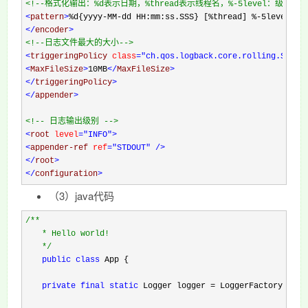
<!--
格式化输出：%d表示日期，%thread表示线程名，%-5level：级别
<
pattern
>
%d{yyyy-MM-dd HH:mm:ss.SSS} [%thread] %-5level %l
</
encoder
>
<!--
日志文件最大的大小
-->
<
triggeringPolicy 
class
="ch.qos.logback.core.rolling.SizeB
<
MaxFileSize
>
10MB
</
MaxFileSize
>
</
triggeringPolicy
>
</
appender
>
<!--
 日志输出级别 
-->
<
root 
level
="INFO"
>
<
appender-ref 
ref
="STDOUT"
/>
</
root
>
</
configuration
>
（3）
java代码
/**
　　* Hello world!

*/
public
class
 App {

private
final
static
 Logger logger = LoggerFactory.getL