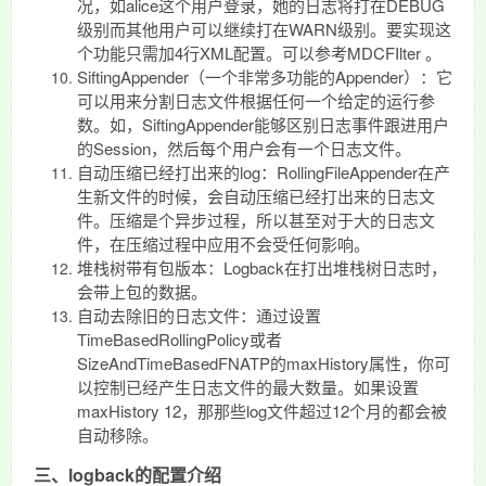
况，如alice这个用户登录，她的日志将打在DEBUG
级别而其他用户可以继续打在WARN级别。要实现这
个功能只需加4行XML配置。可以参考MDCFIlter 。
SiftingAppender（一个非常多功能的Appender）：它
可以用来分割日志文件根据任何一个给定的运行参
数。如，SiftingAppender能够区别日志事件跟进用户
的Session，然后每个用户会有一个日志文件。
自动压缩已经打出来的log：RollingFileAppender在产
生新文件的时候，会自动压缩已经打出来的日志文
件。压缩是个异步过程，所以甚至对于大的日志文
件，在压缩过程中应用不会受任何影响。
堆栈树带有包版本：Logback在打出堆栈树日志时，
会带上包的数据。
自动去除旧的日志文件：通过设置
TimeBasedRollingPolicy或者
SizeAndTimeBasedFNATP的maxHistory属性，你可
以控制已经产生日志文件的最大数量。如果设置
maxHistory 12，那那些log文件超过12个月的都会被
自动移除。
三、logback的配置介绍