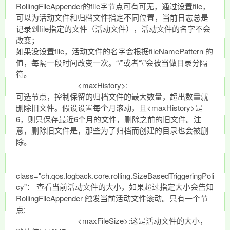
RollingFileAppender的file字节点可有可无，通过设置file，
可以为活动文件和归档文件指定不同位置，当前日志总是
记录到file指定的文件（活动文件），活动文件的名字不会
改变；
如果没设置file，活动文件的名字会根据fileNamePattern 的
值，每隔一段时间改变一次。“/”或者“\”会被当做目录分隔
符。
<maxHistory>:
可选节点，控制保留的归档文件的最大数量，超出数量就
删除旧文件。假设设置每个月滚动，且<maxHistory>是
6，则只保存最近6个月的文件，删除之前的旧文件。注
意，删除旧文件是，那些为了归档而创建的目录也会被删
除。
class="ch.qos.logback.core.rolling.SizeBasedTriggeringPoli
cy"： 查看当前活动文件的大小，如果超过指定大小会告知
RollingFileAppender 触发当前活动文件滚动。只有一个节
点:
<maxFileSize>:这是活动文件的大小，