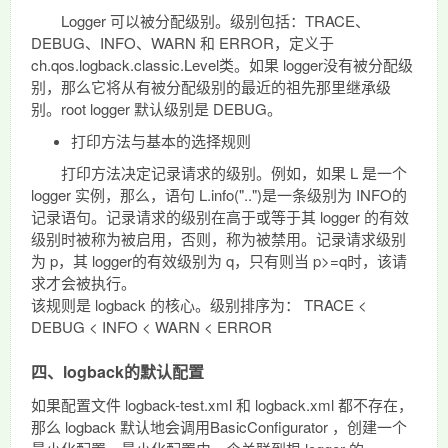
Logger 可以被分配级别。级别包括：TRACE、
DEBUG、INFO、WARN 和 ERROR，定义于
ch.qos.logback.classic.Level类。如果 logger没有被分配级
别，那么它将从有被分配级别的最近的祖先那里继承级
别。root logger 默认级别是 DEBUG。
打印方法与基本的选择规则
打印方法决定记录请求的级别。例如，如果 L 是一个
logger 实例，那么，语句 L.info("..")是一条级别为 INFO的
记录语句。记录请求的级别在高于或等于其 logger 的有效
级别时被称为被启用，否则，称为被禁用。记录请求级别
为 p，其 logger的有效级别为 q，只有则当 p>=q时，该请
求才会被执行。
该规则是 logback 的核心。级别排序为： TRACE <
DEBUG < INFO < WARN < ERROR
四、logback的默认配置
如果配置文件 logback-test.xml 和 logback.xml 都不存在，
那么 logback 默认地会调用BasicConfigurator ，创建一个