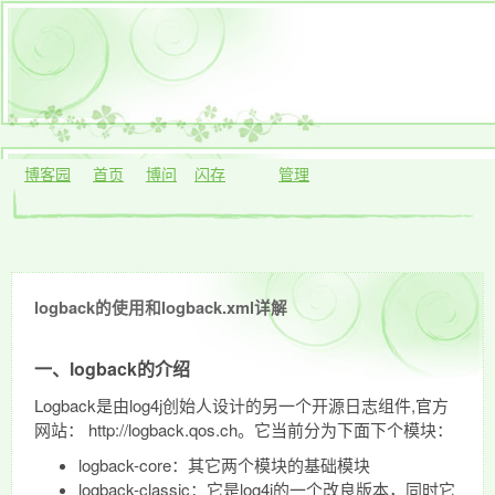
博客园
首页
博问
闪存
管理
logback的使用和logback.xml详解
一、logback的介绍
Logback是由log4j创始人设计的另一个开源日志组件,官方
网站： http://logback.qos.ch。它当前分为下面下个模块：
logback-core：其它两个模块的基础模块
logback-classic：它是log4j的一个改良版本，同时它