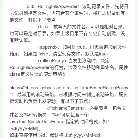
5.3、RollingFileAppender：滚动记录文件，先将日
志记录到指定文件，当符合某个条件时，将日志记录到其
他文件。有以下子节点：
<file>：被写入的文件名，可以是相对目录，
也可以是绝对目录，如果上级目录不存在会自动创建，没
有默认值。
<append>：如果是 true，日志被追加到文件
结尾，如果是 false，清空现存文件，默认是true。
<rollingPolicy>:当发生滚动时，决定
RollingFileAppender的行为，涉及文件移动和重命名。属性
class定义具体的滚动策略类
class="ch.qos.logback.core.rolling.TimeBasedRollingPolicy
"： 最常用的滚动策略，它根据时间来制定滚动策略，既负
责滚动也负责出发滚动。有以下子节点：
<fileNamePattern>：必要节点，包含文
件名及“%d”转换符，“%d”可以包含一个
java.text.SimpleDateFormat指定的时间格式，如：
%d{yyyy-MM}。
如果直接使用 %d，默认格式是 yyyy-MM-dd。