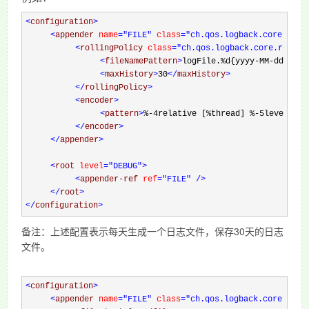
<
configuration
>
<
appender 
name
="FILE"
 class
="ch.qos.logback.core.roll
<
rollingPolicy 
class
="ch.qos.logback.core.rollin
<
fileNamePattern
>
logFile.%d{yyyy-MM-dd}.log
<
maxHistory
>
30
</
maxHistory
>
</
rollingPolicy
>
<
encoder
>
<
pattern
>
%-4relative [%thread] %-5level %lo
</
encoder
>
</
appender
>
<
root 
level
="DEBUG"
>
<
appender-ref 
ref
="FILE"
/>
</
root
>
</
configuration
>
备注：上述配置表示每天生成一个日志文件，保存30天的日志
文件。
<
configuration
>
<
appender 
name
="FILE"
 class
="ch.qos.logback.core.roll