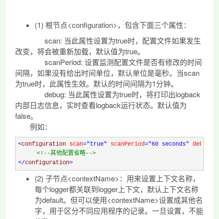
(1) 根节点<configuration>，包含下面三个属性：
scan: 当此属性设置为true时，配置文件如果发生
改变，将会被重新加载，默认值为true。
scanPeriod: 设置监测配置文件是否有修改的时间
间隔，如果没有给出时间单位，默认单位是毫秒。当scan
为true时，此属性生效。默认的时间间隔为1分钟。
debug: 当此属性设置为true时，将打印出logback
内部日志信息，实时查看logback运行状态。默认值为
false。
例如：
<
configuration 
scan
="true"
 scanPeriod
="60 seconds"
 debug
="
<!--
其他配置省略
-->
</
configuration
>
(2) 子节点<contextName>：用来设置上下文名称，
每个logger都关联到logger上下文，默认上下文名称
为default。但可以使用<contextName>设置成其他名
字，用于区分不同应用程序的记录。一旦设置，不能