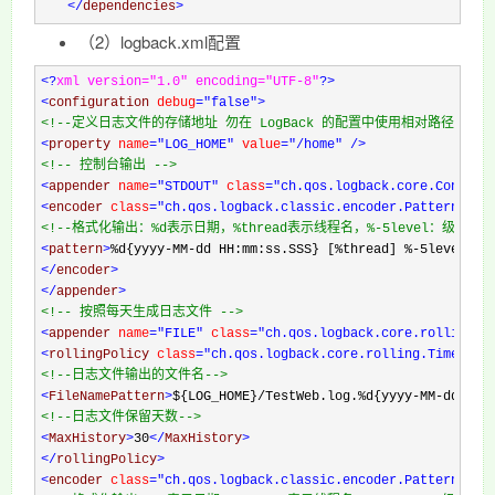
</
dependencies
>
（2）logback.xml配置
<?
xml version="1.0" encoding="UTF-8"
?>
<
configuration 
debug
="false"
>
<!--
定义日志文件的存储地址 勿在 LogBack 的配置中使用相对路径
-->
<
property 
name
="LOG_HOME"
 value
="/home"
/>
<!--
 控制台输出 
-->
<
appender 
name
="STDOUT"
 class
="ch.qos.logback.core.Console
<
encoder 
class
="ch.qos.logback.classic.encoder.PatternLayo
<!--
格式化输出：%d表示日期，%thread表示线程名，%-5level：级别
<
pattern
>
%d{yyyy-MM-dd HH:mm:ss.SSS} [%thread] %-5level %l
</
encoder
>
</
appender
>
<!--
 按照每天生成日志文件 
-->
<
appender 
name
="FILE"
 class
="ch.qos.logback.core.rolling.R
<
rollingPolicy 
class
="ch.qos.logback.core.rolling.TimeBase
<!--
日志文件输出的文件名
-->
<
FileNamePattern
>
${LOG_HOME}/TestWeb.log.%d{yyyy-MM-dd}.lo
<!--
日志文件保留天数
-->
<
MaxHistory
>
30
</
MaxHistory
>
</
rollingPolicy
>
<
encoder 
class
="ch.qos.logback.classic.encoder.PatternLayo