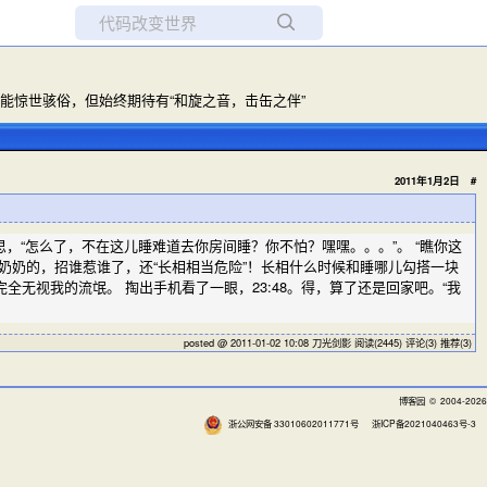
所有博客
当前博客
惊世骇俗，但始终期待有“和旋之音，击缶之伴”
2011年1月2日
#
，“怎么了，不在这儿睡难道去你房间睡？你不怕？嘿嘿。。。”。 “瞧你这
奶奶的，招谁惹谁了，还“长相相当危险”！长相什么时候和睡哪儿勾搭一块
无视我的流氓。 掏出手机看了一眼，23:48。得，算了还是回家吧。“我
posted @ 2011-01-02 10:08 刀光剑影
阅读(2445)
评论(3)
推荐(3)
博客园
© 2004-2026
浙公网安备 33010602011771号
浙ICP备2021040463号-3