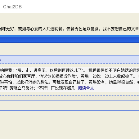
Chat2DB
味无穷；或如与心爱的人共进晚餐，仅餐秀色足以饱食。我不妄想自己的文章能
套
拍醒我：“喂，走，进房间。以后别再睡这儿了”。 我睡眼惺忪不明白她话的意思
放心你睡咱们家客厅，他说你长相相当危险”，黄琳一边说一边上来收起被子。 
琳害怕，以此打消她的想法。可我发现自己错了，黄琳没有，她显得很自然，完全
吧” 黄琳立马反对：“不行！再说现在都几
阅读全文