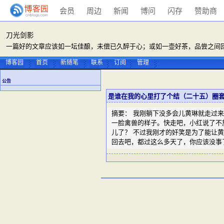
会员
周边
新闻
博问
闪存
赞助商
刀光剑影
一篇好的文章应该如一坛佳酿，未偿已久醉于心；或如一壶好茶，品尝之间回
博客园
首页
新随笔
联系
订阅
管理
公告
是谁在我的心里打了个结（二十五）圈
摘要： 我刚躺下没多会儿黄琳就走过来
一脸禽兽的样子。快走吧，小红说了不
儿了？ 不过我刚才的奸笑是为了能让黄
回去吧，都过这么多天了，你应该没事了