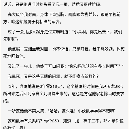
说话，只是刚进门时抬头看了我一眼，然后又继续忙碌。
高大风坐我对面，身体正直挺胸，两脚跟靠拢并起，眼睛平视前
方，瞧这架势属于特标准的军姿。
过了一会儿那人起身走过来吩咐道：“小高啊，你先出去下，我们
先聊聊”。
他点燃一支烟坐我对面，也不说话，只是盯着。我不想躲避，也死
死地盯着他。
又过了一会儿，他终于开口问我：“你和杨光认识有多长时间了？”
我晕死，又是这些无聊的问题，就不能换点新鲜的？
“3年，准确地说是3年零218天”，这个精确的时间是我从五龙派出
所出来之后回到家自个儿测算出来的，这也是方程他家老陈当时要求
的。
一听这话他不禁大笑：“哈哈，这么准！小伙数学学得不错嘛”
这和数学有关系吗？你个250，知道一加一等于二不，那才是你说
的数学。靠！