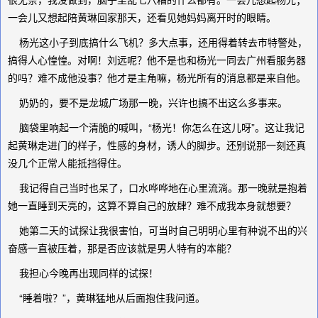
一会儿又想起陪黄琳回家那天，还看见她妈妈离开时的眼睛。
杨光这小子到底搞什么飞机？多大点事，还用得着转去市特警处，
搞得人心惶惶。对啊！刘远呢？他不是也和杨光一同去广州看服务器
的吗？难不成他没事？他才是主角嘛，杨光所有的消息都是来自他。
奶奶的，要不是龙城广场那一晚，兴许也搞不出这么多事来。
脑袋里响起一个清脆的喊叫，“杨光！你怎么在这儿呀”。这让我记
起黄琳走进门的样子，性感的身材，诱人的脚步。还别说那一刻还真
没几个正常人能抵挡得住。
我记得自己当时也呆了，口水哗哗地在心里流淌。那一晚就是抱着
她一直睡到天亮的，这算不算自己的放肆？难不成我本身就想要？
她第二天的试探让我很害怕，可当时自己明明心里有种说不出的兴
奋感一直被压着，那是否应该就是男人特有的本能？
我担心今晚再出现同样的试探！
“睡着啦？”，黄琳猛地从后面抱住我问道。