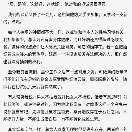
“嗯，是嘛，这就好，这就好”，他对我的坦诚深表满意。
我们的谈话又停了一会儿，这期间他熄灭手里那根，又拿出一支新
的，点燃。
每个人抽烟的神情都不大一样，这或许和他本人的性格习惯有关。
我抽烟很少，总认为它有害身体健康，而且好烟还贵得超过吃顿大
餐。这样的观点或许让人感觉荒唐可笑，可它的确存在。我一直把抽
烟看成有钱人的奢侈品，既然一个连温饱都没办法解决的人，那自然
也就没有抽烟的权利。
至今我穷困潦倒，虽说工作之后有一点可用之资，可微薄的数量仍
旧不能让我有足够的剩余去享受那种烟消云散，飘扬朦胧的陶醉。随
即我在初试没几天后就悍然戒了。
有人常笑我说，男人不抽烟就好比女人不擦粉，活着有意思吗？对
此我笑笑。或许他是对的，因为他比我富有。对像我这样一个穷鬼来
说那就省省吧，先填饱肚皮才是首要，毕竟烟仅存在于吞吐之间，不
能提升力量，不能生成蛋白质，也不能转化成维生素。
其实烟和空气一样，总给人以虚无缥缈但又确实存在。两者唯一的