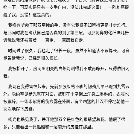
掐一下，可现实是只有一支手自由，没法儿完成这事）。一阵刺痛提
醒了我，没错！这是真的。
我唯有听命于那双牵拽的手，没有它我将不知所措更是寸步难行。
与此同时我在确认自己是否真的到了第三层，可那刺鼻的化纤味儿告
诉我说我还被蒙着，一直走，一直跟着它走。
时间过了很久，我也走了很长一段，虽然不知道该不该算长，可自
觉告诉我说，已经是很久很长。
我被松开了，房间里明亮的白炽灯刺得我不敢再睁开，只得依旧闭
着。
我现在变得害怕起来，先前那股桀骜不驯的韧劲儿早已跑到九霄云
外。隐约望见杨光就在对面，被钉在十字架上浑身血淋淋的，衣服也
被震碎，一条条紫青的伤痕露在外面，有个凶猛的壮汉不停地朝他一
次次地挥下皮鞭。
杨光也瞧见我了，睁开他那双全是红色的眼睛望着我。他瘦了很
多，只能看出一具骷髅和一层裂开的皮挂在那里。