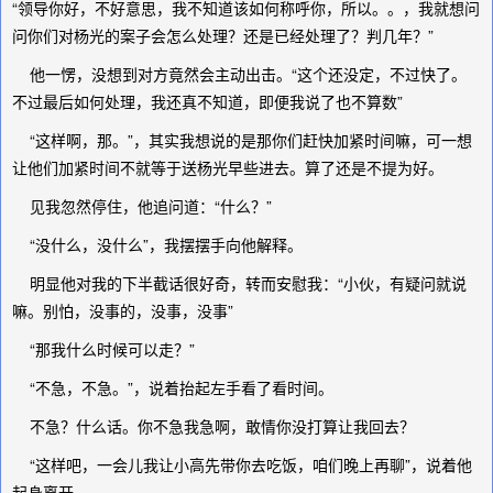
“领导你好，不好意思，我不知道该如何称呼你，所以。。，我就想问
问你们对杨光的案子会怎么处理？还是已经处理了？判几年？”
他一愣，没想到对方竟然会主动出击。“这个还没定，不过快了。
不过最后如何处理，我还真不知道，即便我说了也不算数”
“这样啊，那。”，其实我想说的是那你们赶快加紧时间嘛，可一想
让他们加紧时间不就等于送杨光早些进去。算了还是不提为好。
见我忽然停住，他追问道：“什么？”
“没什么，没什么”，我摆摆手向他解释。
明显他对我的下半截话很好奇，转而安慰我：“小伙，有疑问就说
嘛。别怕，没事的，没事，没事”
“那我什么时候可以走？”
“不急，不急。”，说着抬起左手看了看时间。
不急？什么话。你不急我急啊，敢情你没打算让我回去？
“这样吧，一会儿我让小高先带你去吃饭，咱们晚上再聊”，说着他
起身离开。