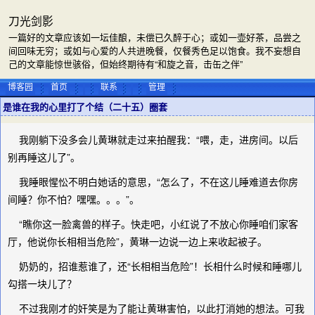
刀光剑影
一篇好的文章应该如一坛佳酿，未偿已久醉于心；或如一壶好茶，品尝之
间回味无穷；或如与心爱的人共进晚餐，仅餐秀色足以饱食。我不妄想自
己的文章能惊世骇俗，但始终期待有“和旋之音，击缶之伴”
博客园
首页
联系
管理
是谁在我的心里打了个结（二十五）圈套
我刚躺下没多会儿黄琳就走过来拍醒我：“喂，走，进房间。以后
别再睡这儿了”。
我睡眼惺忪不明白她话的意思，“怎么了，不在这儿睡难道去你房
间睡？你不怕？嘿嘿。。。”。
“瞧你这一脸禽兽的样子。快走吧，小红说了不放心你睡咱们家客
厅，他说你长相相当危险”，黄琳一边说一边上来收起被子。
奶奶的，招谁惹谁了，还“长相相当危险”！长相什么时候和睡哪儿
勾搭一块儿了？
不过我刚才的奸笑是为了能让黄琳害怕，以此打消她的想法。可我