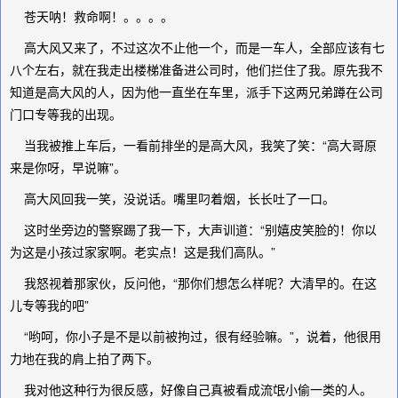
苍天呐！救命啊！。。。。
高大风又来了，不过这次不止他一个，而是一车人，全部应该有七
八个左右，就在我走出楼梯准备进公司时，他们拦住了我。原先我不
知道是高大风的人，因为他一直坐在车里，派手下这两兄弟蹲在公司
门口专等我的出现。
当我被推上车后，一看前排坐的是高大风，我笑了笑：“高大哥原
来是你呀，早说嘛”。
高大风回我一笑，没说话。嘴里叼着烟，长长吐了一口。
这时坐旁边的警察踢了我一下，大声训道：“别嬉皮笑脸的！你以
为这是小孩过家家啊。老实点！这是我们高队。”
我怒视着那家伙，反问他，“那你们想怎么样呢？大清早的。在这
儿专等我的吧”
“哟呵，你小子是不是以前被拘过，很有经验嘛。”，说着，他很用
力地在我的肩上拍了两下。
我对他这种行为很反感，好像自己真被看成流氓小偷一类的人。