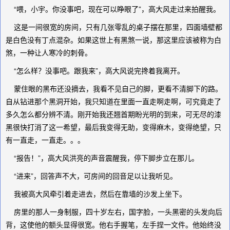
“喂，小宇。你没事吧，现在可以睁眼了”，高大风走过来拍醒我。
这是一间很宽的房间，只有几张零乱的桌子摆在那里，四面墙壁都
是白色没有丁点混杂。如果这世上有黑煞一说，那这里应该被称为白
煞，一种让人寒冷的刺骨。
“怎么样？没事吧。跟我来”，高大风说完搀着我离开。
蒙住眼的黑布还没摘去，我看不见自己的脚，更看不清脚下的路。
自从钻进那个黑洞开始，我只知道在里面一直走啊走啊，可究竟走了
多久怎么都分辨不清。刚开始我还翘首期盼光明的到来，可无尽的漆
黑很快打消了这一希望，最后我变得无助，变得麻木，变得绝望，只
有一直走，一直走。。。
“报告！”，高大风洪亮的声音震醒我，停下脚步立在那儿。
“进来”，回答声不大，可房间的回音足以让我听见。
我被高大风牵引着走进去，然后在靠墙的沙发上坐下。
房里的那人一身制服，四十岁左右，国字脸，一头黑密的头发向后
背，这使他的额头显得很宽。他右手握笔，左手捏一文件。他始终没