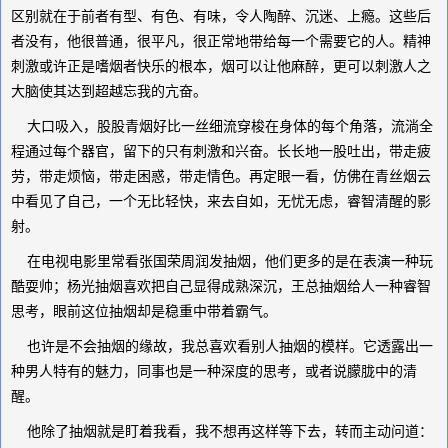
区别就在于前者有型、有色、有味，令人陶醉、沉迷、上瘾。这些后
者没有，他很普通，很平凡，很正常地带给每一个需要它的人。精神
刺激或许正是嗜烟者快乐的根本，烟可以让他麻醉，更可以刺激人之
大脑使其达到超越忘我的亢奋。
大口吸入，股股青烟好比一丝细流穿梭在身体的每个角落，流淌全
程通过每个器官，留下的只有刺激和兴奋。长长地一股吐出，带走疲
劳，带走烦恼，带走困惑，带走情色。再定眼一看，仿佛在青丝烟云
中看见了自己，一个无比轻快，来去自如，无忧无虑，睿智清醒的影
射。
在电视电影里常看张国荣周润发抽烟，他们更多的是在表演一种玩
酷耍帅；杨光抽烟喜欢把自己显得成熟深沉，王总抽烟给人一种睿智
思考，眼前这位抽烟却是稳重中带着霸气。
也许是不会抽烟的缘故，我总喜欢看别人抽烟的模样。它透露出一
种男人特有的魅力，同事也是一种深度的思考，或者说朦胧中的清
醒。
他除了抽烟就是盯着我看，我不想再这样等下去，转而主动问道：