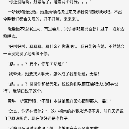
“你还没睡啊，赶紧睡了。瞪着两个灯笼。。。”
一听我和她说话，她撒娇似的挤过来央求我说“陪我聊天吧，不然
今晚我们都会失眠的，好不好嘛，来来来”。
我后悔不该转过来，再过会儿，兴许她那股兴奋劲儿过了一准能安
稳睡去。
“好啦好啦，聊聊聊。聊什么？你说吧”。 我只能答应她，不然她会
一直没完没了地纠缠不停。
“恩。。。？要不，你想个话题？”
我晕死，她要找人聊天，怎么成了我想话题，无语！
“恩。。。？聊聊你和杨光吧，说说你们以前在酒吧认识的事也
行”，我随口说了这个。
黄琳一听直瞪眼，“不聊！本姑娘现在没心情聊那人，靠！”
“怎么，你还在恨他？”，这小祖宗的心我永远摸不透，前几天还说
自己原谅杨光，现在倒好还是老样子。
“老娘现在没时间也没心情，老娘现在有正紧事要做”