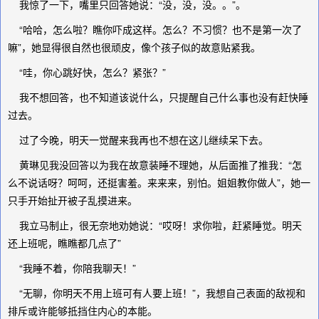
我惊了一下，嘴里只回答她说：“没，没，没。。”。
“哈哈，怎么啦？瞧你吓成这样。怎么？不习惯？也不是第一次了
嘛”，她显得很自然也很顽皮，像个孩子似的故意贴紧我。
“哇，你心跳好快，怎么？紧张？”
我不想回答，也不知道该说什么，只提醒自己什么事也没有赶快睡
过去。
过了今晚，明天一觉醒来我再也不想在这儿继续呆下去。
黄琳见我没回答以为我在故意装睡不理她，从后面推了推我：“怎
么不说话呀？呵呵，还挺害羞。来来来，别怕。姐姐教你做人”，她一
只手开始扯开被子乱摸进来。
我立马制止，很无奈地劝她说：“哎呀！求你啦，赶紧睡觉。明天
还上班呢，瞧瞧都几点了”
“我睡不着，你陪我聊天！”
“无聊，你明天不用上班可有人要上班！”，我想自己表面的敌视和
排斥或许能够抵挡住内心的本能。