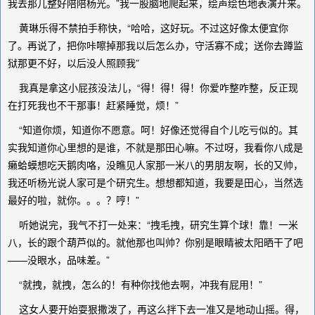
我去那儿整好陪陪杨光。”我一股脑地爬起来，绘声绘色地表演开来。
黄琳乐得不禁拍手称快，“哈哈，这好玩。不过这好像太便宜你
了。再说了，把你咔嚓掉那我以后怎么办，守活寡不成；送你去蹲监
狱那更不好，以后没人照顾我”
我真是拿这小屁孩没法儿，“得！得！得！你爱咋整咋整，反正现
在打死我也不干那事！赶紧睡觉，烦！”
“知道你烦，知道你不愿意。呵！好像还觉得自个儿吃亏似的。其
实我知道你心里想的是谁，不就是那田心嘛。不过呀，我看你八成是
癞蛤蟆想吃天鹅肉咯，没瞧见人家那一米八的男朋友啊，长的又帅，
我还听杨光说人家可是个研究生。想想都知道，我要是田心，当然选
最好的啦，就你。。。？哼！”
听她说完，我气不打一处来：“拽毛拽，研究生算个球！靠！一米
八，长的跟个葫芦似的。就他那也叫帅？你别是眼睛被太阳晒干了吧
——没眼水，品味差。”
“就拽，就拽，怎么的！有种你找他去啊，冲我有屁用！”
这女人要开始耍狠撒泼了，再这么拌下去一准又是地动山摇。得，