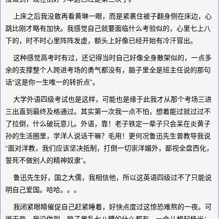
上床之后我没敢再看黄琳一眼，而是紧裹住被子翻身侧在床边，心
跳比刚才略有加快。我感觉自己就要面临什么考验似的，心里七上八
下的，时不时心里阵阵发虚，额头上好像已经开始有冷汗冒出。
这种感觉高考时有过，还记得当时自己好像全身散架似的，一点多
余的支撑整个人跨进考场的勇气都没有，脑子里全是班主任说的那句
话“这是你一生唯一的转折点”。
大学外语四级考试也是这样，可能也是缘于此我才从那个考场三进
三出直到最终及格通过。其实第一次我一点不怕，想着能过就过过不
了拉倒，什么破玩意儿。外语，靠！老子铁定一辈子只会呆在炎黄子
孙的生活圈里，学洋人说话干嘛？毛用！更何况鲁迅先生曾教导我说
“面对洋教，我们应该坚决抵制，打倒一切崇洋媚外，鄙视全盘西化，
誓死不做别人的精神奴隶”。
鲁迅先生好，国之大儒，我相信他，所以这英语四级过不了只能说
明自己爱国。哈哈。。。
我闭紧眼睛催促自己赶紧睡着，好快点度过这惊恐难熬的一夜。可
很无奈，我没做到，脑子里乱七八糟的什么都有。一会儿想起杨光；