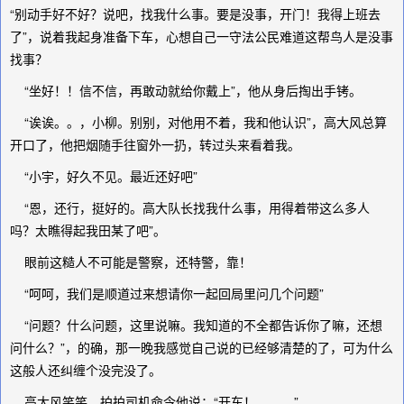
“别动手好不好？说吧，找我什么事。要是没事，开门！我得上班去
了”，说着我起身准备下车，心想自己一守法公民难道这帮鸟人是没事
找事？
“坐好！！信不信，再敢动就给你戴上”，他从身后掏出手铐。
“诶诶。。，小柳。别别，对他用不着，我和他认识”，高大风总算
开口了，他把烟随手往窗外一扔，转过头来看着我。
“小宇，好久不见。最近还好吧”
“恩，还行，挺好的。高大队长找我什么事，用得着带这么多人
吗？太瞧得起我田某了吧”。
眼前这糙人不可能是警察，还特警，靠！
“呵呵，我们是顺道过来想请你一起回局里问几个问题”
“问题？什么问题，这里说嘛。我知道的不全都告诉你了嘛，还想
问什么？”，的确，那一晚我感觉自己说的已经够清楚的了，可为什么
这般人还纠缠个没完没了。
高大风笑笑，拍拍司机命令他说：“开车！。。。”