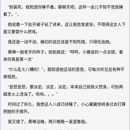
“别装死，我知道你睡不着。聊聊天吧，这样一会儿不知不觉就睡
着了。”，
她说着一下扯开被子钻了进来，这让我愈发紧张，不晓得这女人下
面又要耍什么把戏。
我还是一动不动，确切的说应该是不知所措，只得任由她。
黄琳一副老手的样子，拍拍我说：“呵呵，小雅说的一点没错，看
来你真是第一次”
“什么乱七八糟的！”，我知道她这话的意思，可每次听见总有种不
爽恼怒。
“息怒息怒，要淡定，淡定，淡定。本来自己就欲火焚身，可别再
越发火上浇油了。哈哈。。。”
时间过了好久，我想这人八成已经睡了，小心翼翼地转身过去打算
把她的手挪开。
我又错了，黄琳没睡，两只眼睛一直望着我。