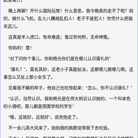
晚上再聊？开什么国际玩笑！什么意思，我今晚真的走不了啦？妈
的，搞什么飞机，乱七八糟胡乱扣人！老子不是犯人！你凭什么把我
关这儿。
这真是羊入虎口，有命难逃；鬼过奈何桥，无命伸冤。
你妈的！靠！
“对了问你个事儿，你和杨光你们是在哪儿认识唐礼的”
“唐礼？”，莫名其妙，这老小子真能扯淡，这都哪儿跟哪儿啊。这
事怎么又扯上那小女生了。
见看我不解的样子，他自己也吃惊起来：“怎么，你不认识唐礼？”
“认识，当然认识。我和杨光是在师大附近认识她的，一个叫本色
的小酒吧，那儿都是周围学校的学生”
“哦，这就好，这就好”，说完他走了。
不一会儿高大风来了，拍拍我的肩膀说带我下去吃饭。