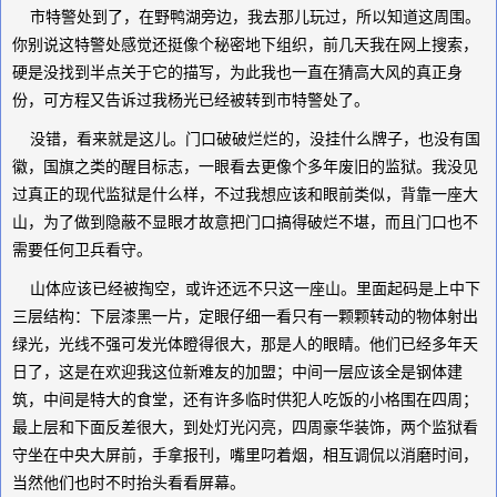
市特警处到了，在野鸭湖旁边，我去那儿玩过，所以知道这周围。
你别说这特警处感觉还挺像个秘密地下组织，前几天我在网上搜索，
硬是没找到半点关于它的描写，为此我也一直在猜高大风的真正身
份，可方程又告诉过我杨光已经被转到市特警处了。
没错，看来就是这儿。门口破破烂烂的，没挂什么牌子，也没有国
徽，国旗之类的醒目标志，一眼看去更像个多年废旧的监狱。我没见
过真正的现代监狱是什么样，不过我想应该和眼前类似，背靠一座大
山，为了做到隐蔽不显眼才故意把门口搞得破烂不堪，而且门口也不
需要任何卫兵看守。
山体应该已经被掏空，或许还远不只这一座山。里面起码是上中下
三层结构：下层漆黑一片，定眼仔细一看只有一颗颗转动的物体射出
绿光，光线不强可发光体瞪得很大，那是人的眼睛。他们已经多年天
日了，这是在欢迎我这位新难友的加盟；中间一层应该全是钢体建
筑，中间是特大的食堂，还有许多临时供犯人吃饭的小格围在四周；
最上层和下面反差很大，到处灯光闪亮，四周豪华装饰，两个监狱看
守坐在中央大屏前，手拿报刊，嘴里叼着烟，相互调侃以消磨时间，
当然他们也时不时抬头看看屏幕。