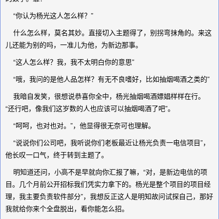
“你认为杨光这人怎么样？”
什么怎么样，莫名其妙。直接切入主题得了，别拐弯抹角的。来这
儿还能为别的吗，一准儿为他，为新边那事。
“这人怎么样？我，我不太明白你的意思”
“哦，我问的是他人品怎样？有无不良嗜好，比如抽烟喝酒之类的”
我暗自发笑，很想说恭喜你全中，杨光抽烟喝酒嫖娼样样在行。
“还行吧，像我们这岁数的人也应该可以抽烟喝酒了吧”。
“呵呵，也对也对。”，他显得很无奈可也理解。
“说说你们公司吧，我听说你们老板最近让杨光负责一电信项目”，
他长叹一口气，终于转到主题了。
明知道还问，小高不是早就向你汇报了嘛，“对，是新边电信的项
目。几个月前公开招标我们凭实力拿下的。杨光是整个项目的项目经
理，我主要负责软件部分”，我想反正这人是明知故问试探自己，那好
我就给你来个全盘脱出，看你能怎么招。