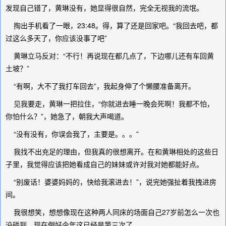
发现自己错了，黄琳没有，她显得很自然，完全无视我的流氓。
掏出手机看了一眼，23:48。得，算了还是回家吧。“我回去吧，都
过这么多天了，你应该没事了吧”
黄琳立马反对：“不行！再说现在都几点了，下边哪儿还有车回黄
土坡？”
“有啊，大不了我打车回去”，我起身伸了个懒腰准备离开。
见我要走，黄琳一把拉住，“你就进去睡一晚会死啊！我都不怕，
你怕什么？”，她急了，朝我大声喝道。
“没有没有，你误会我了，主要是。。。”
我找不出充足的理由，但我真的很想离开。在和黄琳相处的这些日
子里，我觉得应该把她看成自己的妹妹或许对我对她都能好点。
“别废话！婆婆妈妈的，快给我滚进去！”，说完她强扯着我拽进房
间。
我很想笑，想想像现在这种两人同床的场面自己27岁前怎么一次也
没碰到，现在倒好今年这已经是第三次了。