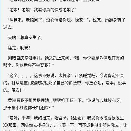
“老娘！老娘！我看你真的快成老娘了”
“睡觉吧，老娘累了，没心情陪你玩。晚安！”，说完，她翻身转了
过去。
天呐！总算安生了。
睡觉，晚安！
刚暗自庆幸没事儿，她又趴上来问：“喂，你说要是咋俩现在真的
那个，你以后会不会娶我？”
“这个。。。，这事不好说，太复杂！赶紧睡觉吧，今晚肯定不会
的。打从进这门起我就勒死了自己的裤腰带，你放心吧，没事，没事
的。晚安！”
黄琳看我不想再搭理她，狠狠掐了我一下，“你说放心就放心呀，
那干嘛小红说你长相危险？”
“哎呀，干嘛！我的祖宗，活菩萨，姑奶奶！我发誓今晚要是发生
XX那事，回头你去找把剪刀，咔嚓一下！再不成跑派出所告我去，让