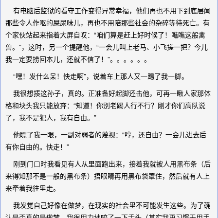
有电脑后监狱的看守工作变得异常幸福，他们再也不用下到底层闻
那些令人作呕的屎尿味儿，再也不用陪那些社会的杂碎等待死亡。有
个家伙站起来指着大屏自叹：“咱们算是赶上好时候了！瞧瞧这般禽
兽。”，这时，另一个提醒他，“一会儿叫上老马、小飞搓一把？今儿
我一定要捞回本儿，还就不信了！”。。。。。。
“嘿！发什么呆！快走啊”，说着车上那人又一踢了我一脚。
我很想揍这孙子，真的。正准备好起脚还击他，可再一瞅人家那体
格和块头我只能放弃：“知道！你别老踢人行不行？刚才你们高队说
了，我不是犯人，我有自由。”
他瞟了我一眼，一副对弱者的蔑视：“哼，还自由？一会儿进去后
有你自由的。快走！”
刚到门口时我看见有人从里面跑出来，接着我就被人用黑布条（后
来得知那不是一般的黑布条）捂眼睛再用黑布袋罩住，然后就有人上
来牵着我往里走。
我发觉自己好像在做梦，在现实的社会里不可能发生这些。为了确
认是否真的是做梦，我很用力地咬了一下舌头（其实我更习惯于用手