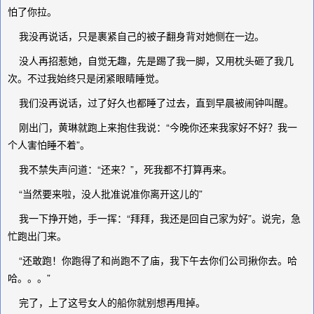
怕了你拉。
我没再说话，只是裹紧自己的被子翻身背对她侧在一边。
没人再招惹她，自觉无趣，先是踢了我一脚，又用枕头砸了我几
次。不过我始终只是闭紧眼睛睡觉。
我们没再说话，过了好久也都睡了过去，直到早晨被闹钟叫醒。
刚出门，黄琳就跑上来抱住我说：“今晚你还来我家好不好？我一
个人害怕睡不着”。
我不禁失声问道：“还来？”，死我都不打算再来。
“当然要来啦，没人批准说准你离开这儿的”
我一下挣开她，手一挥：“拜拜，我还是回自己家为好”。说完，急
忙跑出门来。
“还敢跑！你跑得了和尚跑不了庙，我下午去你们公司揪你去。哈
哈。。。”
完了，上了这号女人的船你就别想再甩掉。