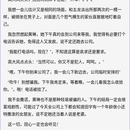
我想一会儿估计又是相同的场面，和五龙派出所那两次的一模一
样，被绑坐在凳子上，对面是几个怒气横生的家伙直狠狠地盯着自
己。
我忽然想起黄琳，她下午真的会到公司来等我，我觉得有必要打个
电话告诉她，免得这人又发疯，说不定还跑去公司。
“我能打电话吗，现在？”，不知道这算是哀求还是要求。
高大风点点头：“当然可以，你又不是犯人，呵呵。。”
“喂，下午你别来公司了，我一会儿下新边去，公司临时安排的”
“吹牛！别想骗我。下午我肯定来，等着瞧，一会儿看我怎么收拾
你。”，啪！电话被挂了。
我不会撒谎，黄琳也不是那种轻易被骗的人。下午的结局一定会很
富戏剧性，可能过了今天全公司上下都会知道田宇有一个年龄很小还
特撒泼的女朋友，说不定她还当着人说是老婆。
这一切，田心一定也会听见！