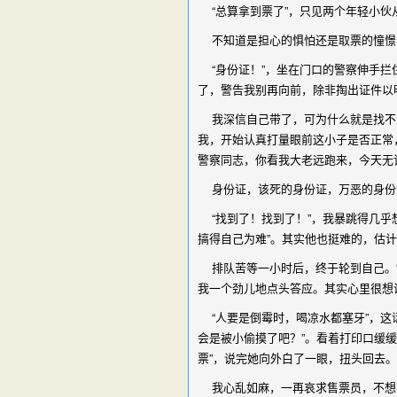
“总算拿到票了”，只见两个年轻小伙
不知道是担心的惧怕还是取票的憧憬，
“身份证！”，坐在门口的警察伸手拦
了，警告我别再向前，除非掏出证件以
我深信自己带了，可为什么就是找不到
我，开始认真打量眼前这小子是否正常
警察同志，你看我大老远跑来，今天无
身份证，该死的身份证，万恶的身份证
“找到了！找到了！”，我暴跳得几乎
搞得自己为难”。其实他也挺难的，估
排队苦等一小时后，终于轮到自己。“身
我一个劲儿地点头答应。其实心里很想说
“人要是倒霉时，喝凉水都塞牙”，这
会是被小偷摸了吧？”。看着打印口缓
票”，说完她向外白了一眼，扭头回去。
我心乱如麻，一再哀求售票员，不想离