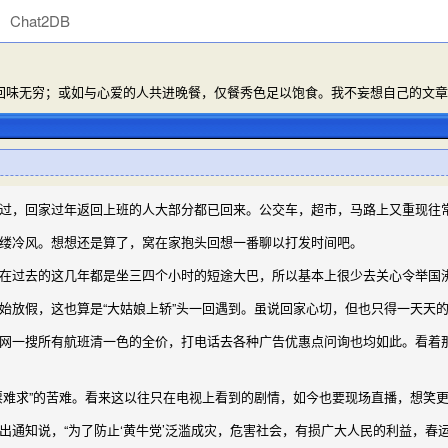
Chat2DB
味无穷；或如与心爱的人共进晚餐，仅餐秀色足以饱食。我不妄想自己的文章能
过，回家过年返回上班的人大部分都已回来。公交车，超市，马路上又重现往
缕冷风。想想还是算了，窝在家抱头回想一番聊以打发时间吧。
过去的这几年都是坐三四个小时的短途大巴，所以基本上很少去关心令举国
放假，这也算是“大姑娘上轿”头一回遇到。虽说回家心切，但也只得一天天
一搜所有航班清一色的全价，打电话去各种广告优惠点问询也均如此。看着那
难求”的苦难。看来这以往只在电视上看到的剧情，如今也要现场直播，想笑
通知说，“为了防止‘黄牛党’泛滥成灾，危害社会，有损广大人民的利益，春