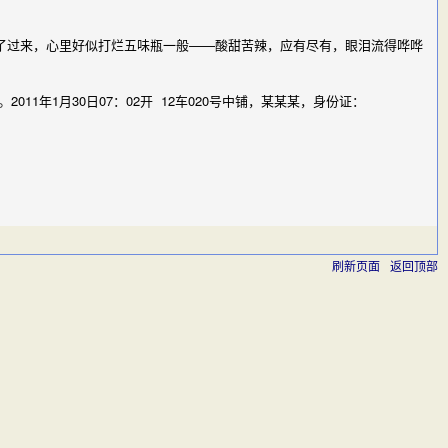
了过来，心里好似打烂五味瓶一般——酸甜苦辣，应有尽有，眼泪流得哗哗
1年1月30日07：02开 12车020号中铺，某某某，身份证：
刷新页面
返回顶部