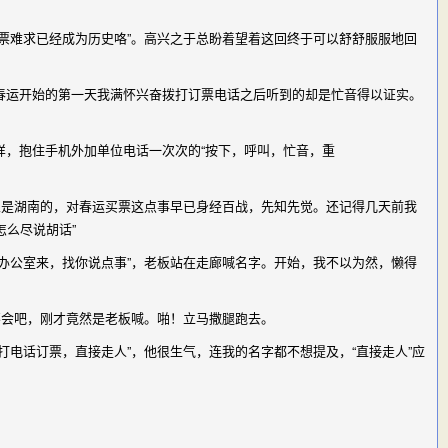
票难求已经成为历史咯”。高兴之于总盼着望着这回终于可以舒舒服服地回
运开始的第一天我满怀兴奋拨打订票电话之后听到的却是忙音得以证实。
，抱住手机外加单位电话一次次的“按下，呼叫，忙音，重
家是湖南的，对春运买票这点事早已身经百战，先知先觉。还记得几天前我
么尽说胡话”
办公室来，找你说点事”，老板站在走廊喊名字。开始，我不以为然，懒得
不会吧，刚才竟然是老板喊。啪！立马撒腿跑去。
电话订票，直接走人”，他很生气，连我的名字都不想提及，“直接走人”应