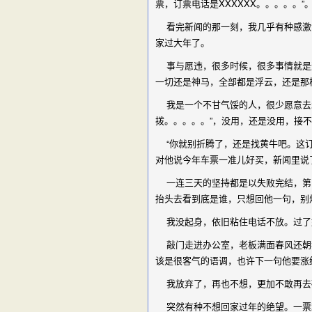
票，订票电话是XXXXXX。。。。。”
看完新闻的那一刻，我几乎有种感激涕
家过大年了。
事与愿违，很多时候，很多事情就是这
一切还是神马，全部都是浮云，还是那样
我是一个不甘气馁的人，很少愿意去承
拨。。。。。”，没用，还是没用，接
“你就别折腾了，还是找黄牛吧。这订
对他说今年车票一准儿好买，新闻里说
一连三天的坚持都是以失败完结，第四
抬头去看到底是谁，只想回他一句，别
我没起身，依旧粘住电话不放。过了好
敲门走进办公室，老板满面春风还朝我
该是很客气的语调，也许下一句他要涨红
我放弃了，再也不想，更加不敢再去
突然有种不想回家过年的绝望。一票