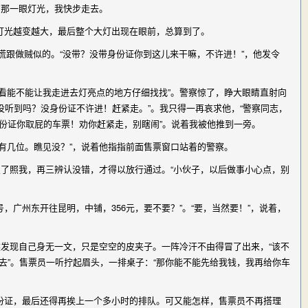
的那一眼灯光，我快步走去。
灯光越变越大，最后整个大灯出现在眼前，总算到了。
慌跟做贼似的。“没带？没带身份证你到这儿来干嘛，不许进！”，他发令
看能不能让我走进去灯亮点的地方仔细找找”。警察惊了，睁大眼睛直射向
听到吗？没身份证不许进！赶紧走。”。我只得一再哀求他，“警察同志，
份证你取屁的车票！劝你赶紧走，别瞎闹”。说着我被他推到一旁。
有几位。瞧见没？”，说着他指指前面售票窗口站着的警察。
了照我，再三辨认没错，才得以放行通过。“小伙子，以后做事小心点，别
广州东开往昆明，中铺，356元，要不要？”。“要，当然要！”，说着，
发现自己身无一文，只是空空的皮夹子。一阵冷汗不由得冒了出来，“该不
去”。售票员一听拧起眉头，一排桌子：“那你能不能先给我钱，我再给你车
证，最后还得再挨上一个多小时的排队。可又能怎样，售票员不再搭理