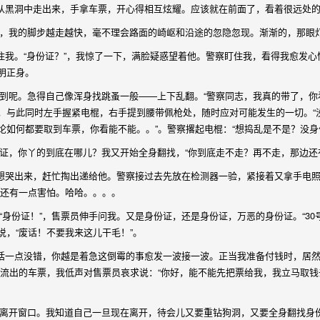
从黑洞中走出来，手拿车票，开心得相互炫耀。应该就在前面了，看着很远处
我的脚步越走越快，毫不理会路面的崎岖和沿途的忽隐忽现。渐渐的，那眼
住我。“身份证？”，我惊了一下，满脸疑惑望着他。警察盯住我，看得我愈发心
明正身。
呢。急得自己像浑身找跳蚤一般——上下乱翻。“警察同志，我真的带了，你
，与此同时左手握紧电棍，右手提到腰带佩枪处，随时应对可能发生的一切。“没
论如何都要取到车票，你看能不能。。”。警察撂起电棍：“想捣乱是不是？没身
，你丫的到底在哪儿？我又开始全身翻找，“你到底走不走？再不走，那边还
想哭出来，赶忙掏出递给他。警察接过去先放在检测器一验，紧接着又拿手电照
计还有一点害怕。哈哈。。。。
份证！”，售票员伸手问我。又是身份证，还是身份证，万恶的身份证。“30号，
，“废话！不要我来这儿干毛！”。
话一点没错，你越是着急这倒霉的事愈发一波接一波。正当我准备付钱时，居然
缓流出的车票，我低声对售票员哀求说：“你好，能不能先把票给我，我立马取钱
开窗口。我知道自己一旦现在离开，待会儿又要重钻狗洞，又要全身翻找身份