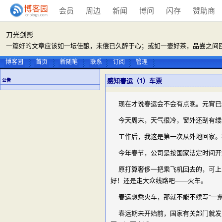
会员
周边
新闻
博问
闪存
赞助商
刀光剑影
一篇好的文章应该如一坛佳酿，未偿已久醉于心；或如一壶好茶，品尝之间回
博客园
首页
新随笔
联系
订阅
管理
感知春运（1）车票
公告
现在才说春运会不会有点晚。元宵已
今天周末，天气很冷，窗外还刮有缕
工作后，我这是第一次从外地回家。在
今年春节，公司是按国家法定时间开始
原打算奢侈一把乘飞机回去的，可上网
好！还是走大众线路吧——火车。
春运想乘火车，那就不能不续写“一票
春运期未开始前，国家有关部门就发出