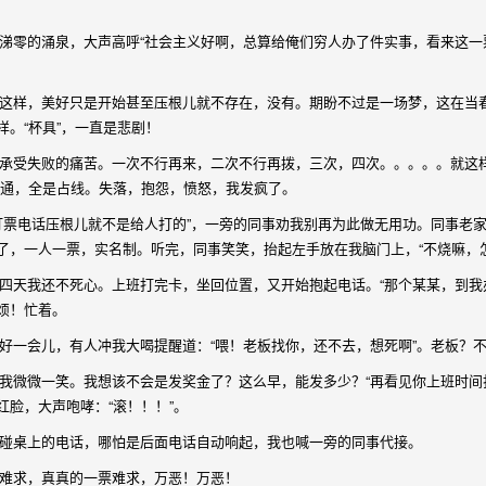
。
零的涌泉，大声高呼“社会主义好啊，总算给俺们穷人办了件实事，看来这一
样，美好只是开始甚至压根儿就不存在，没有。期盼不过是一场梦，这在当春
。“杯具”，一直是悲剧！
受失败的痛苦。一次不行再来，二次不行再拨，三次，四次。。。。。就这样
不通，全是占线。失落，抱怨，愤怒，我发疯了。
票电话压根儿就不是给人打的”，一旁的同事劝我别再为此做无用功。同事老
了，一人一票，实名制。听完，同事笑笑，抬起左手放在我脑门上，“不烧嘛，怎
天我还不死心。上班打完卡，坐回位置，又开始抱起电话。“那个某某，到我
烦！忙着。
一会儿，有人冲我大喝提醒道：“喂！老板找你，还不去，想死啊”。老板？
微微一笑。我想该不会是发奖金了？这么早，能发多少？“再看见你上班时间打
脸，大声咆哮：“滚！！！”。
碰桌上的电话，哪怕是后面电话自动响起，我也喊一旁的同事代接。
难求，真真的一票难求，万恶！万恶！