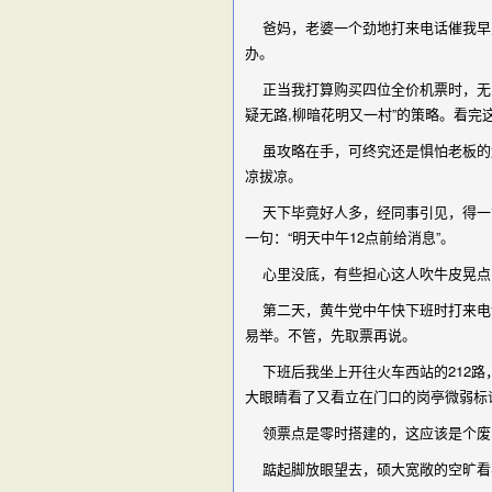
爸妈，老婆一个劲地打来电话催我早点
办。
正当我打算购买四位全价机票时，无意
疑无路,柳暗花明又一村”的策略。看
虽攻略在手，可终究还是惧怕老板的危
凉拔凉。
天下毕竟好人多，经同事引见，得一黄
一句：“明天中午12点前给消息”。
心里没底，有些担心这人吹牛皮晃点
第二天，黄牛党中午快下班时打来电话
易举。不管，先取票再说。
下班后我坐上开往火车西站的212路
大眼睛看了又看立在门口的岗亭微弱标
领票点是零时搭建的，这应该是个废
踮起脚放眼望去，硕大宽敞的空旷看