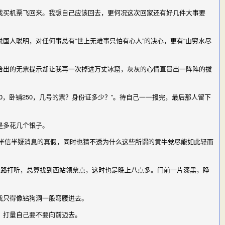
买机票飞回来。我想自己应该回去，更何况这次回家还有好几件大事要
人聪明，对任何事总有“世上无难事只怕有心人”的决心，更有“山穷水尽
出的无票提示却让我再一次掉进万丈冰窟，灰灰的心情直冒出一阵阵的拔
，卧铺250，几号的票？身份证多少？”。待自己一一报完，最后那人留下
是多花几个银子。
我半信半疑消息的真假，同时也猜不透为什么这些所谓的黄牛党尽能如此轻而
一路打听，总算找到西站领票点，这时也是晚上八点多。门前一片漆黑，睁
我只得像钻狗洞一般弯腰进去。
，打量自己要不要向前迈去。