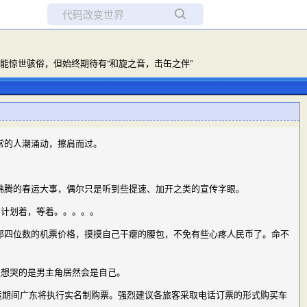
所有博客
当前博客
惊世骇俗，但始终期待有“和旋之音，击缶之伴”
常的人潮涌动，擦肩而过。
沸腾的春运大事，偶尔只是听到些提速、加开之类的宣传字眼。
的计划着，等着。。。。。
四位数的机票价格，摸摸自己干瘪的腰包，不免有些心疼人民币了。命不
更想哭的是男主角居然会是自己。
运期间广东将执行实名制购票。强烈建议各旅客采取电话订票的形式购买车