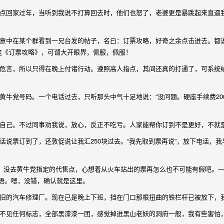
回家过年，当听到我说不打算回去时，他们也怒了，老婆更是暴跳起来直逼我
中在某个群看到一兄台发的帖子，名曰：订票攻略，好奇之余点击进去。都说国
完这《订票攻略》，可谓大开眼界，佩服，佩服！
言，所以只得在晚上付诸行动。遵照高人指点，其间还真的打通了，可系统给
牛党号码。一个电话过去，只听那头中气十足地说：“没问题。硬座手续费200
自己。不过同事劝我说，放心，反正不吃亏。人家能帮你订到不是更好，不就
说票订到了，还敦促说让我汇250块过去。“我先取到票再说”，放下电话，
，没去黄牛党指定的代售点，心想着从火车站出的票再怎么也不可能有假吧。
语。嗯，没错，确认就是这里。
旧的汽车修理厂。现在已是晚上下班，挡在门口那根扭曲的铁栏杆已被放下，
不见任何标志，全部黑漆漆一团，感觉掉进黑山老妖的洞府一般，我有些害怕