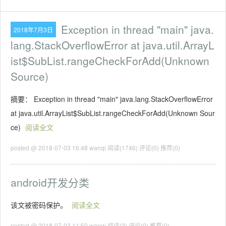
Exception in thread "main" java.
2018年7月3日
lang.StackOverflowError at java.util.ArrayL
ist$SubList.rangeCheckForAdd(Unknown
Source)
摘要： Exception in thread "main" java.lang.StackOverflowError
at java.util.ArrayList$SubList.rangeCheckForAdd(Unknown Sour
ce)
阅读全文
posted @ 2018-07-03 16:48 wanqi
阅读(1746)
评论(0)
推荐(0)
android开发分类
该文被密码保护。
阅读全文
posted @ 2018-07-03 11:50 wanqi
阅读(2)
评论(0)
推荐(0)