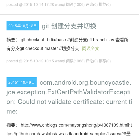
posted @ 2015-10-14 17:28 wanqi
阅读(1306)
评论(0)
推荐(0)
git 创建分支并切换
2015年10月12日
摘要： git checkout -b fix/base //创建分支git branch -av 查看所
有分支git checkout master //切换分支
阅读全文
posted @ 2015-10-12 10:15 wanqi
阅读(1388)
评论(0)
推荐(0)
com.android.org.bouncycastle.
2015年10月9日
jce.exception.ExtCertPathValidatorExcepti
on: Could not validate certificate: current ti
me:
摘要： http://www.cnblogs.com/mayongsheng/p/4387109.htmlht
tps://github.com/awslabs/aws-sdk-android-samples/issues/26最