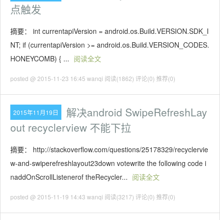
点触发
摘要： int currentapiVersion = android.os.Build.VERSION.SDK_I
NT; if (currentapiVersion >= android.os.Build.VERSION_CODES.
HONEYCOMB) { ...
阅读全文
posted @ 2015-11-23 16:45 wanqi
阅读(1862)
评论(0)
推荐(0)
解决android SwipeRefreshLay
2015年11月19日
out recyclerview 不能下拉
摘要： http://stackoverflow.com/questions/25178329/recyclervie
w-and-swiperefreshlayout23down votewrite the following code i
naddOnScrollListenerof theRecycler...
阅读全文
posted @ 2015-11-19 14:43 wanqi
阅读(3217)
评论(0)
推荐(0)