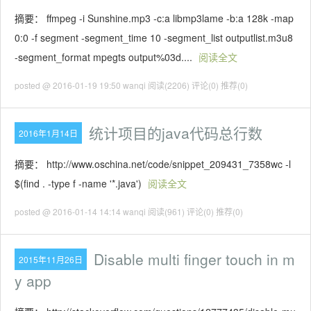
摘要： ffmpeg -i Sunshine.mp3 -c:a libmp3lame -b:a 128k -map
0:0 -f segment -segment_time 10 -segment_list outputlist.m3u8
-segment_format mpegts output%03d....
阅读全文
posted @ 2016-01-19 19:50 wanqi
阅读(2206)
评论(0)
推荐(0)
统计项目的java代码总行数
2016年1月14日
摘要： http://www.oschina.net/code/snippet_209431_7358wc -l
$(find . -type f -name '*.java')
阅读全文
posted @ 2016-01-14 14:14 wanqi
阅读(961)
评论(0)
推荐(0)
Disable multi finger touch in m
2015年11月26日
y app