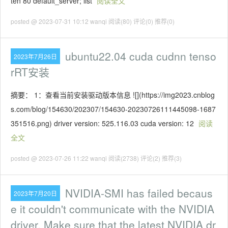
ten 80 default_server; list
阅读全文
posted @ 2023-07-31 10:12 wanqi
阅读(80)
评论(0)
推荐(0)
ubuntu22.04 cuda cudnn tenso
2023年7月26日
rRT安装
摘要： 1：查看当前安装驱动版本信息 ![](https://img2023.cnblog
s.com/blog/154630/202307/154630-20230726111445098-1687
351516.png) driver version: 525.116.03 cuda version: 12
阅读
全文
posted @ 2023-07-26 11:22 wanqi
阅读(2738)
评论(2)
推荐(3)
NVIDIA-SMI has failed becaus
2023年7月20日
e it couldn't communicate with the NVIDIA
driver. Make sure that the latest NVIDIA dr