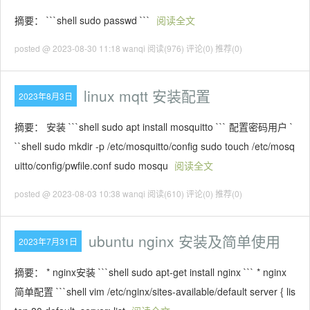
摘要： ```shell sudo passwd ```
阅读全文
posted @ 2023-08-30 11:18 wanqi
阅读(976)
评论(0)
推荐(0)
linux mqtt 安装配置
2023年8月3日
摘要： 安装 ```shell sudo apt install mosquitto ``` 配置密码用户 `
``shell sudo mkdir -p /etc/mosquitto/config sudo touch /etc/mosq
uitto/config/pwfile.conf sudo mosqu
阅读全文
posted @ 2023-08-03 10:38 wanqi
阅读(610)
评论(0)
推荐(0)
ubuntu nginx 安装及简单使用
2023年7月31日
摘要： * nginx安装 ```shell sudo apt-get install nginx ``` * nginx
简单配置 ```shell vim /etc/nginx/sites-available/default server { lis