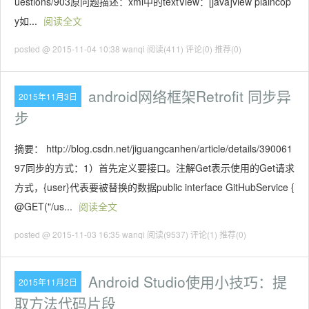
uestions/903原问题描述：xml中的textView：[java]view plaincop
y如...
阅读全文
posted @ 2015-11-04 10:38 wanqi
阅读(411)
评论(0)
推荐(0)
android网络框架Retrofit 同步异
2015年11月3日
步
摘要： http://blog.csdn.net/jiguangcanhen/article/details/390061
97同步的方式：1）首先定义要接口。注解Get表示使用的Get请求
方式，{user}代表要被替换的数据public interface GitHubService {
@GET("/us...
阅读全文
posted @ 2015-11-03 16:35 wanqi
阅读(9537)
评论(1)
推荐(0)
Android Studio使用小技巧：提
2015年11月2日
取方法代码片段