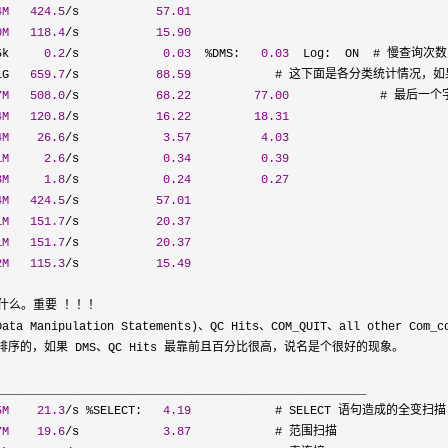
4M
424.5
/s           
57.01
0M
118.4
/s           
15.90
5k     
0.2
/s            
0.03
  %DMS:   
0.03
  Log:  ON  # 慢查询次数
1G   
659.7
/s           
88.59
            # 这下面是各分类统计情况，如
7M
508.0
/s           
68.22
77.00
             # 最后
4M
120.8
/s           
16.22
18.31
4M
26.6
/s            
3.57
4.03
1M
2.6
/s            
0.34
0.39
3M
1.8
/s            
0.24
0.27
4M
424.5
/s           
57.01
1M
151.7
/s           
20.37
1M
151.7
/s           
20.37
2M
115.3
/s           
15.49
做什么。重要 ！！！

 Manipulation Statements)、QC Hits、COM_QUIT、all other Com_co
序的，如果 DMS、QC Hits 最靠前且百分比很高，说名是个很好的现象。

_____________________________________________________

5M
21.3
/s %SELECT:   
4.19
            # SELECT 语句造成的全变扫描

7M
19.6
/s            
3.87
            # 范围扫描
