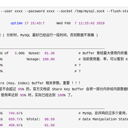
 --user xxxx --password xxxx --socket /tmp/mysql.sock --flush-st
      
uptime
17
15
:
43
:
7
      Wed Feb  
7
11
:
25
:
42
2018
间 ( 分析时，MySQL 最好已经运行一段时间，否则数据不准确 )

_____________________________________________________

4G of   
3
.00G  %Used:  
81.30
            # Buffer 曾经最大使用内存量
0G            %Usage: 
100.00
            # 当前使用量、率，可以看到 Key
0
%                                    # ?
0
%                                    # ?
are (Key、Index) Buffer 相关参数。重要 ！！！

用率是不会超过 
95
%
 的，官方文档说 Share Key Buffer 会将一部分内存给内部数据
ed 使用率达到 
95
% 时，实际已经达到 
100
%
 了。

_____________________________________________________

4G   
744.6
/
s                            # MySQL 总共响应过多少查询
1G   
659.7
/s  %Total:  
88.59
            # Data Manipulatio
8M
458.0
/s           
61.50