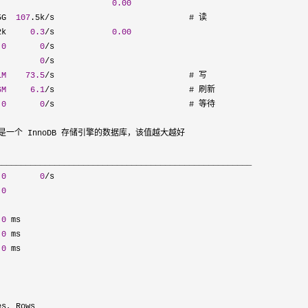
                        
0.00
5G  
107
.5k/
s                            # 读

2k     
0.3
/s            
0.00
 
0
0
/
s

         
0
/
s

1M
73.5
/
s                            # 写

6M
6.1
/
s                            # 刷新

 
0
0
/
s                            # 等待

果是一个 InnoDB 存储引擎的数据库，该值越大越好

_____________________________________________________

 
0
0
/
s

 
0
 
0
 ms

 
0
 ms

 
0
 ms

es, Rows ____________________________________________
