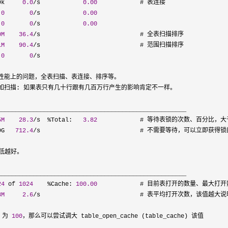
9k     
0.0
/s            
0.00
            # 表连接

 
0
0
/s            
0.00
0
0
/s            
0.00
0M
36.4
/
s                            # 全表扫描排序

1M
90.4
/
s                            # 范围扫描排序

 
0
0
/
s

性能上的问题，全表扫描、表连接、排序等。

如扫描: 如果表只有几十行跟有几百万行产生的影响肯定不一样。

_____________________________________________________

5M
28.3
/s  %Total:   
3.82
            # 等待表锁的次数、百分比，大
9G   
712.4
/
s                            # 不需要等待，可以立即获得锁
低越好。

_____________________________________________________

24
 of 
1024
    %Cache: 
100.00
            # 目前表打开的数量、最大打开数、
3M
2.6
/
s                            # 表平均打开次数，该值越大说
e 为 
100
，那么可以尝试调大 table_open_cache (table_cache) 该值
