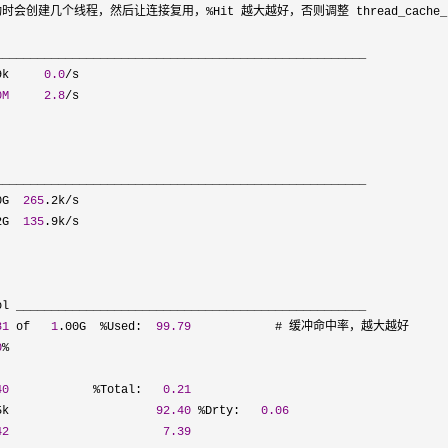
 启动时会创建几个线程，然后让连接复用，
%
Hit 越大越好，否则调整 thread_cache_s
_____________________________________________________

9k     
0.0
/
s

0M
2.8
/
s

_____________________________________________________

0G  
265
.2k/
s

2G  
135
.9k/
s

ol __________________________________________________

81
 of   
1
.00G  %Used:  
99.79
            # 缓冲命中率，越大越好

0
%
40
            %Total:   
0.21
5k                     
92.40
 %Drty:   
0.06
42
7.39