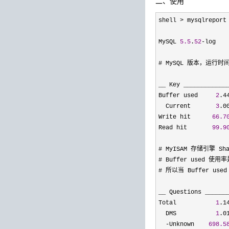
二、使用
shell > mysqlreport
MySQL 
5.5
.
52
-log   
# MySQL 版本，运行时
__ Key ____________
Buffer used     
2
.4
  Current       
3
.0
Write hit      
66.7
Read hit       
99.9
# MyISAM 存储引擎 Sh
# Buffer used 使
# 所以当 Buffer us
__ Questions ______
Total           
1
.1
  DMS           
1
.0
-Unknown    
698.5