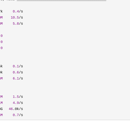
7k     
0.4
/
s

0M
10.5
/
s

8M
5.8
/
s

 
0
 
0
 
0
6k     
0.1
/
s

9k     
0.6
/
s

6M
6.1
/
s

2M
1.5
/
s

1M
4.9
/
s

8G   
46
.0k/
s

4M
0.7
/s