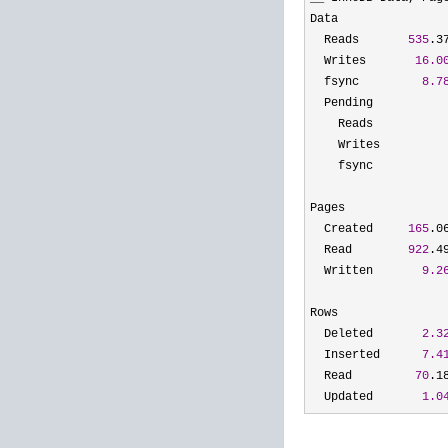
Data

  Reads       
535
.3
  Writes       
16.0
  fsync         
8.7
  Pending

    Reads          
    Writes         
    fsync          
Pages

  Created     
165
.0
  Read        
922
.4
  Written       
9.2
Rows

  Deleted       
2.3
  Inserted      
7.4
  Read         
70
.1
  Updated       
1.0