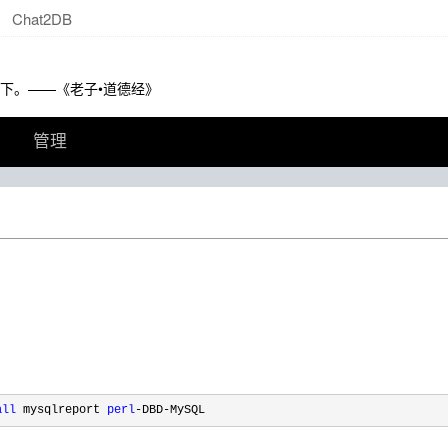
Chat2DB
下。——《老子•道德经》
管理
all
 mysqlreport 
perl
-DBD-MySQL