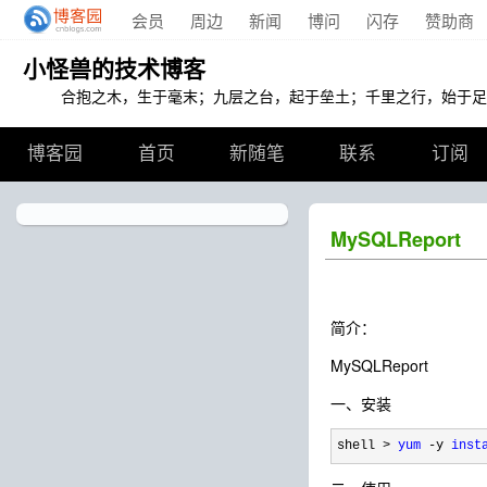
会员
周边
新闻
博问
闪存
赞助商
小怪兽的技术博客
合抱之木，生于毫末；九层之台，起于垒土；千里之行，始于足
博客园
首页
新随笔
联系
订阅
MySQLReport
简介：
MySQLReport
一、安装
shell > 
yum
 -y 
inst