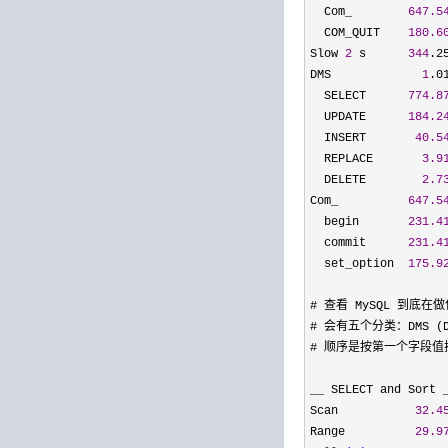
  Com_        
647.5
  COM_QUIT    
180.6
Slow 
2
 s      
344
.2
DMS             
1
.0
  SELECT      
774.8
  UPDATE      
184.2
  INSERT       
40.5
  REPLACE       
3.9
  DELETE        
2.7
Com_          
647.5
  begin       
231.4
  commit      
231.4
  set_option  
175.9
# 查看 MySQL 到底在
# 会有五个分类：DMS (Data
# 顺序是按第一个字段值排
__ SELECT and Sort 
Scan           
32.4
Range          
29.9