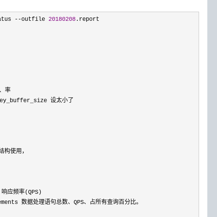
atus --outfile 
20180208
.report

、率

_buffer_size 设太小了

结构使用，

，响应频率(QPS)

n Statements 数据处理语句总数、QPS、占所有查询百分比。
