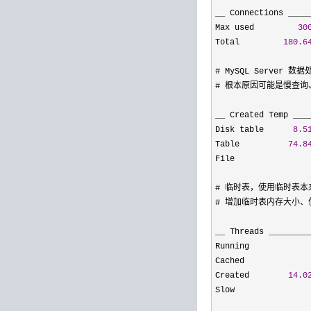
__ Connections ____
Max used         
30
Total         
180.6
# MySQL Server
# 根本原因可能是慢查询
__ Created Temp ___
Disk table      
8.5
Table          
74.8
File               
# 临时表，使用临时表本来
# 增加临时表内存大小、优
__ Threads ________
Running            
Cached             
Created        
14.0
Slow               