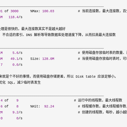
_____________________________________________________

01
 of 
3000
      %Max: 
100.03
            # 当前连接数，最大连接数，百
4M
118.4
/
s

 数据处理是很快的，最大连接数其实不是越大越好

、不合适的索引、DNS 解析等导致数据库处理速度下降，从而拉高最大连接数

_____________________________________________________

1M
5.6
/
s                            # 使用磁盘存放临时表的数量、
4M
49.1
/s    Size: 
128.0M
            # 当使用磁盘存放临时表时，可以适
 
7
0.0
/
s

就是个不好的事情，而使用磁盘存储更差，所以 Disk table 应该足够小。

化 SQL，减少临时表发生

_____________________________________________________

 
4
 of    
9
                            # 运行中的线程数，最大线程数

 
6
 of    
8
      %Hit:  
92.24
            # 线程缓存数，最大线程缓存
2M
9.2
/
s                            # 创建的线程数，每秒，越
 
0
0
/
s
