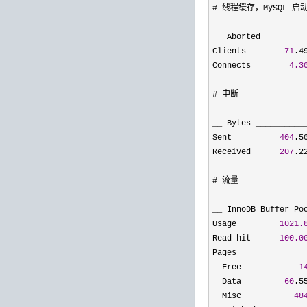
# 线程缓存，MySQL
__ Aborted ________
Clients        
71
.4
Connects        
4.3
# 中断

__ Bytes __________
Sent          
404
.5
Received      
207
.2
# 流量

__ InnoDB Buffer Po
Usage         
1021.
Read hit      
100.0
Pages

  Free            
1
  Data         
60
.5
  Misc           
48