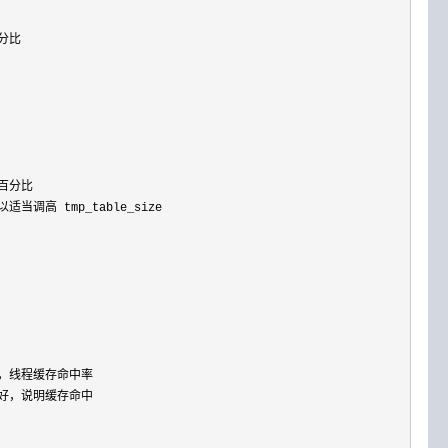
分比

百分比

当调高 tmp_table_size

数，线程缓存命中率

小越好，说明缓存命中
