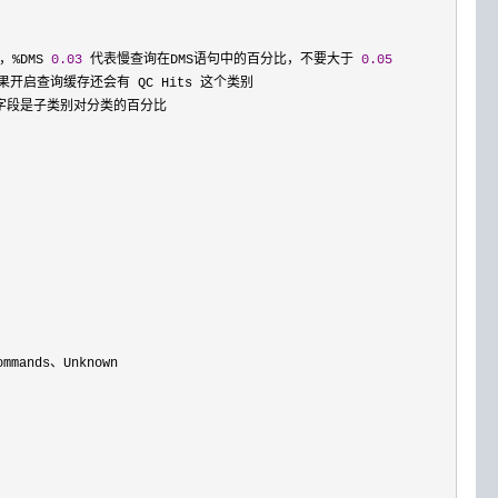
，%DMS 
0.03
 代表慢查询在DMS语句中的百分比，不要大于 
0.05
果开启查询缓存还会有 QC Hits 这个类别

一个字段是子类别对分类的百分比 

mmands、Unknown
