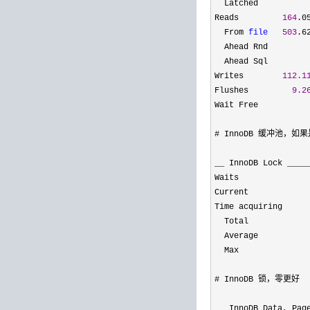
  Latched          
Reads         
164
.0
  From 
file
503
.6
  Ahead Rnd        
  Ahead Sql        
Writes        
112.1
Flushes         
9.2
Wait Free          
# InnoDB 缓冲池，如
__ InnoDB Lock ____
Waits              
Current            
Time acquiring

  Total            
  Average          
  Max              
# InnoDB 锁，零更好

__ InnoDB Data, Pag