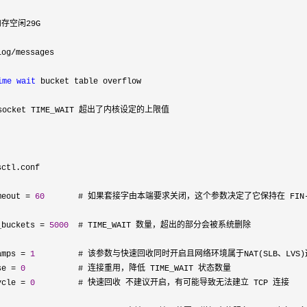
存空闲29G

og/
messages

ime
wait
 bucket table overflow

cket TIME_WAIT 超出了内核设定的上限值

sctl.conf

meout 
= 
60
       # 如果套接字由本端要求关闭，这个参数决定了它保持在 FIN-W
_buckets 
= 
5000
  # TIME_WAIT 数量，超出的部分会被系统删除

amps 
= 
1
         # 该参数与快速回收同时开启且网络环境属于NAT(SLB、LV
se 
= 
0
           # 连接重用，降低 TIME_WAIT 状态数量

ycle 
= 
0
         # 快速回收 不建议开启，有可能导致无法建立 TCP 连接
