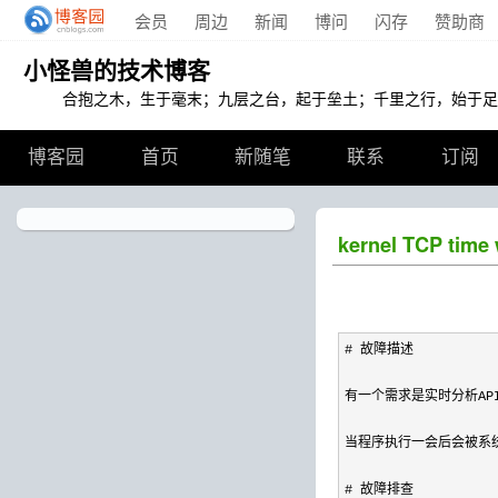
会员
周边
新闻
博问
闪存
赞助商
小怪兽的技术博客
合抱之木，生于毫末；九层之台，起于垒土；千里之行，始于足
博客园
首页
新随笔
联系
订阅
kernel TCP time 
# 故障描述

有一个需求是实时分析API
当程序执行一会后会被系统杀
# 故障排查
