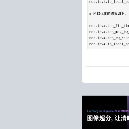
net.ipv4.ip_local_p
# 所以优化的结果如下：

net.ipv4.tcp_fin_ti
net.ipv4.tcp_max_tw
net.ipv4.tcp_tw_reu
net.ipv4.ip_local_p