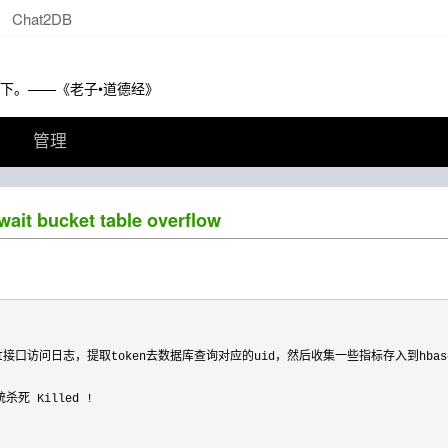
Chat2DB
下。——《老子•道德经》
管理
wait bucket table overflow
接口访问日志，提取token去数据库查询对应的uid，然后收集一些指标存入到hbase
死 Killed 
!