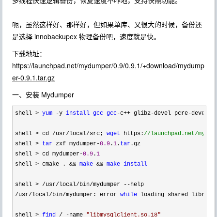
多线程快速逻辑备份，恢复速度不咋地，支持快照功能。
呃，虽然这样好、那样好，但如果单库、又很大的时候，备份还
是选择 innobackupex 物理备份吧，速度就是快。
下载地址：
https://launchpad.net/mydumper/0.9/0.9.1/+download/mydump
er-0.9.1.tar.gz
一、安装 Mydumper
shell > 
yum
 -y 
install
gcc
gcc
-c++ glib2-devel pcre-devel z
shell 
> cd /usr/local/src; 
wget
 https:
//
launchpad.net/mydum
shell > 
tar
 zxf mydumper-
0.9
.
1
.
tar
.gz

shell 
> cd mydumper-
0.9
.
1
shell 
> cmake . && 
make
 && 
make
install
shell 
> /usr/local/bin/mydumper --
/usr/local/bin/mydumper: error 
while
 loading shared librari
shell 
> 
find
 / -name 
"
libmysqlclient.so.18
"