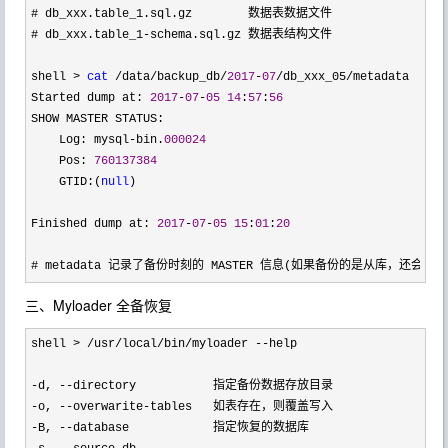
# db_xxx.table_1.sql.gz        数据表数据文件

# db_xxx.table_1
-
schema.sql.gz 数据表结构文件

shell 
> 
cat
 /data/backup_db/
2017
-
07
/db_xxx_05/
metadata 

Started dump at: 
2017
-
07
-
05
14
:
57
:
56
SHOW MASTER STATUS:

    Log: mysql
-bin.
000024
    Pos: 
760137384
    GTID:(
null
)

Finished dump at: 
2017
-
07
-
05
15
:
01
:
20
# metadata 记录了备份时刻的 MASTER 信息(如果备份的是从库，还会记录
三、Myloader 全备恢复
shell > /usr/local/bin/myloader --
help

-d, --
-o, --overwarite-
-B, --