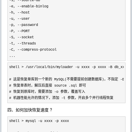
-s, --source-
-e, --enable-
-h, --
-u, --
-p, --
-P, --
-S, --
-t, --
-C, --compress-
protocol

...
shell > /usr/local/bin/myloader -u xxxx -p xxxx -B db_xxx -
# 这是恢复单库到一个新的 MySQL(不需要提前创建数据库)，不指定 
-
B 时
# 恢复单表时，解压后直接 source .sql 即可

# 恢复到原库时，需要添加 
-
o 参数，覆盖写入

# 机器性能允许的情况下，添加 
-t 参数，开启多个并行线程恢复
四、如何加快恢复速度 ?
shell > mysql -u xxxx -
p xxxx
