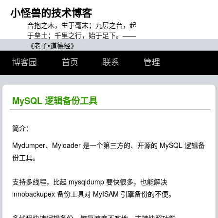
小怪兽的技术博客
合抱之木，生于毫末；九层之台，起
于垒土；千里之行，始于足下。——
《老子•道德经》
博客园
首页
联系
管理
MySQL 逻辑备份工具
简介：
Mydumper、Myloader 是一个第三方的、开源的 MySQL 逻辑备
份工具。
支持多线程，比起 mysqldump 要快很多，也能解决
innobackupex 备份工具对 MyISAM 引擎备份的不便。