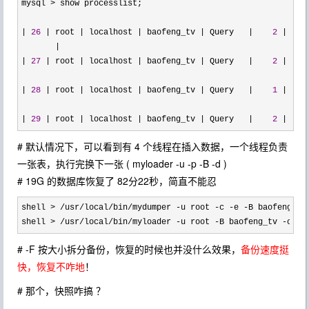
mysql 
>
 show processlist;

| 
26
 | root | localhost | baofeng_tv | Query   |    
2
 | upd
|

| 
27
 | root | localhost | baofeng_tv | Query   |    
2
 | upd
| 
28
 | root | localhost | baofeng_tv | Query   |    
1
 | upd
| 
29
 | root | localhost | baofeng_tv | Query   |    
2
 | upd
# 默认情况下，可以看到有 4 个线程在插入数据，一个线程负责
一张表，执行完换下一张 ( myloader -u -p -B -d )
# 19G 的数据库恢复了 82分22秒，简直不能忍
shell > /usr/local/bin/mydumper -u root -c -e -B baofeng_tv
shell 
> /usr/local/bin/myloader -u root -B baofeng_tv -o -d
# -F 按大小拆分备份，恢复的时候也并没什么效果，
备份速度挺
快，恢复不咋地
！
# 那个，快照咋搞 ？