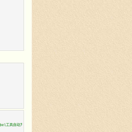
bel工具自动为转换后的 TypeScript 代码注入 polyfiills，此处选择 Y 