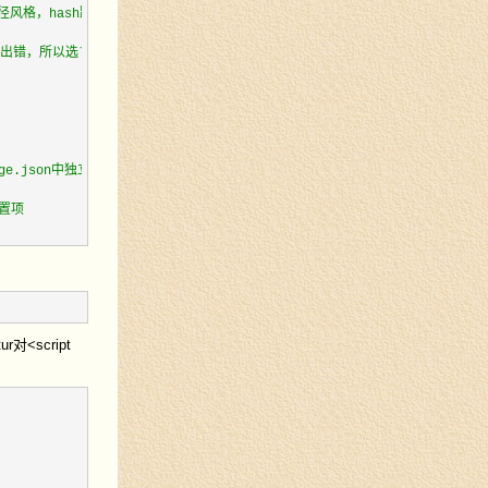
路径风格，hash路径有点丑陋
出错，所以选less
kage.json中独立出来，因为json文件不能写注释
置项
<script