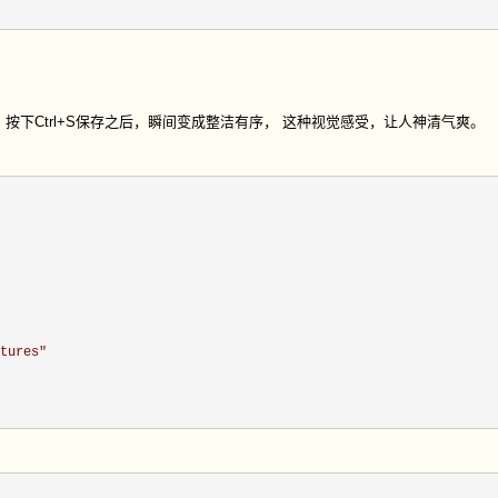
下Ctrl+S保存之后，瞬间变成整洁有序， 这种视觉感受，让人神清气爽。
tures
"