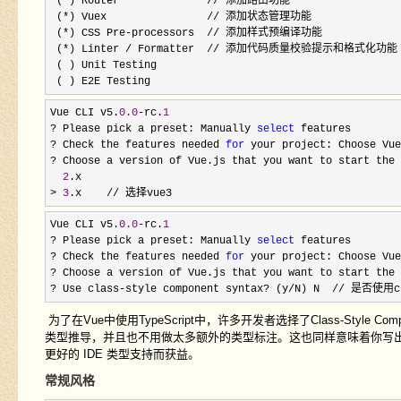
 (
*
) Router              // 添加路由功能

 (
*
) Vuex                // 添加状态管理功能

 (
*) CSS Pre-
processors  // 添加样式预编译功能  

 (
*) Linter /
 Formatter  // 添加代码质量校验提示和格式化功能

 ( ) Unit Testing

 ( ) E2E Testing
Vue CLI v5.
0.0
-rc.
1
? Please pick a preset: Manually 
select
? Check the features needed 
for
 your project: Choose Vue
?
 Choose a version of Vue.js that you want to start the 
2
> 
3
.x    // 选择vue3
Vue CLI v5.
0.0
-rc.
1
? Please pick a preset: Manually 
select
? Check the features needed 
for
 your project: Choose Vue
? Choose a version of Vue.js that you want to start the 
? Use class-style component syntax? (y/N) N  // 是否
为了在Vue中使用TypeScript中，许多开发者选择了Class-Style 
类型推导，并且也不用做太多额外的类型标注。这也同样意味着你写出的 JavaSc
更好的 IDE 类型支持而获益。
常规风格