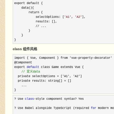
export default {

    data(){

        return {

            selectOptions: [
'A1
'
, 
'
A2
'
],

            results: [],

            // ...
        }

    }

}
class 组件风格
import { Vue, Component } from 'vue-property-decorator'
@Component

export 
default
 class Game extends Vue {

//
 定义data
  private selectOptions = ['A1', 'A2'
]

  private results: string[] 
=
 []
    ...

}
? Use 
class
-style component syntax?
 Yes

? Use Babel alongside TypeScript (required 
for
 modern mo