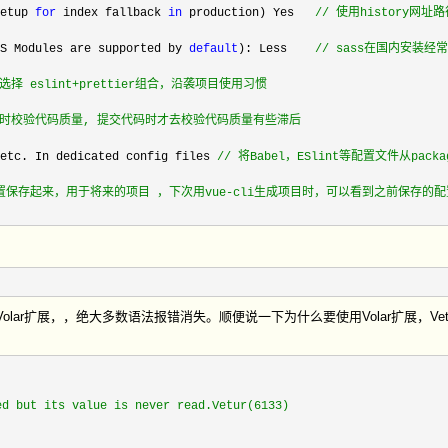
etup 
for
 index fallback 
in
 production) Yes   
//
 使用history网址
S Modules are supported by 
default
): Less    
// 
sass在国内安装经常
选择 eslint+prettier组合，沿袭项目使用习惯
码时校验代码质量, 提交代码时才去校验代码质量有些滞后
etc.
 In dedicated config files 
//
 将Babel，ESlint等配置文件从pac
置保存起来，用于将来的项目 ，下次用vue-cli生成项目时，可以看到之前保存的配
lar扩展，，绝大多数语法报错消失。顺便说一下为什么要使用Volar扩展，Vetur对
ut its value is never read.Vetur(6133)