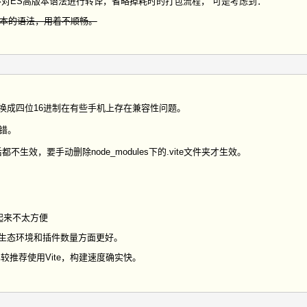
功能，不对ES高版本语法进行转译，省略掉耗时的打包流程， 可是考虑到：
版本的语法，用着不顺畅。
gba属性转换成四位16进制在有些手机上存在兼容性问题。
报错。
生效，要手动删除node_modules下的.vite文件夹才生效。
使用起来不太方便
，在生态环境和插件数量方面更好。
比较推荐使用Vite，构建速度确实快。