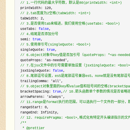
//
 1.一行代码的最大字符数，默认是80(printWidth: <int>)
  printWidth: 120
,

//
 2.tab宽度为2空格(tabWidth: <int>)
  tabWidth: 2
,

//
 3.是否使用tab来缩进，我们使用空格(useTabs: <bool>)
  useTabs: 
false
,

//
 4.结尾是否添加分号
  semi: 
true
,

//
 5.使用单引号(singleQuote: <bool>)
  singleQuote: 
true
,

//
 6.object对象中key值是否加引号（quoteProps: "<as-ne
  quoteProps: 'as-needed'
,

//
 7.在jsx文件中的引号需要单独设置（jsxSingleQuote: <bool
  jsxSingleQuote: 
false
,

//
 8.尾部逗号设置，es5是尾部逗号兼容es5，none就是没有尾部逗号，al
  trailingComma: 'all'
,

//
 9.object对象里面的key和value值和括号间的空格(bracketSpaci
  bracketSpacing: 
true
,
//
 10.箭头函数单个参数的情况是否省略括号，默
  arrowParens: 'always'
,

//
 11.range是format执行的范围，可以选执行一个文件的一部分，默认的设
  rangeStart: 0
,

  rangeEnd: Infinity,

//
 12. requirePragma: <bool>,格式化有特定开头编译指示
/*
*

   * @prettier
