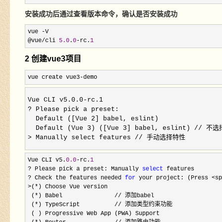
安装成功后通过查看版本命令，确认是否安装成功
vue -
V

@vue
/cli 
5.0
.
0
-rc.
1
2 创建vue3项目
vue create vue3-demo
Vue CLI v5.0.0-rc.1
? Please pick a preset:
Default ([Vue 2] babel, eslint)
Default (Vue 3) ([Vue 3] babel, eslint) /
> Manually select features // 手动选择特性
Vue CLI v5.
0.0
-rc.
1
? Please pick a preset: Manually 
select
? Check the features needed 
for
 your project: (Press <sp
>(*
) Choose Vue version

 (
*
) Babel               // 添加babel

 (
*
) TypeScript          // 添加类型约束功能

 ( ) Progressive Web App (PWA) Support
