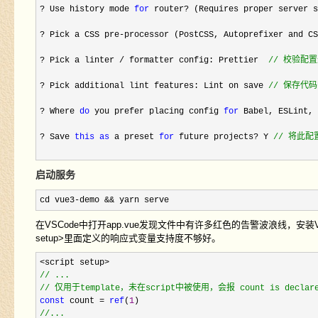
? Use history mode 
for
 router? (Requires proper server s
? Pick a CSS pre-processor (PostCSS, Autoprefixer and CS
? Pick a linter / formatter config: Prettier  
//
 校验配置
? Pick additional lint features: Lint on save 
//
 保存代
? Where 
do
 you prefer placing config 
for
 Babel, ESLint, 
? Save 
this
as
 a preset 
for
 future projects? Y 
//
 将此配
启动服务
cd vue3-demo && yarn serve
在VSCode中打开app.vue发现文件中有许多红色的告警波浪线，安装Vo
setup>里面定义的响应式变量支持度不够好。
//
//
 仅用于template，未在script中被使用，会报 count is declared b
const
 count = 
ref
(
1
//
...