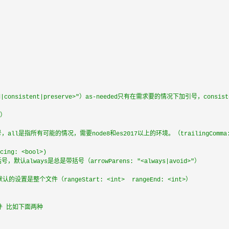
eded|consistent|preserve>"）as-needed只有在需求要的情况下加引号，c
>）
l是指所有可能的情况，需要node8和es2017以上的环境。（trailingComma: "<
ng: <bool>)
认always是总是带括号（arrowParens: "<always|avoid>"）
置是整个文件（rangeStart: <int>  rangeEnd: <int>）
的文件 比如下面两种