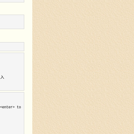
引入
<enter>