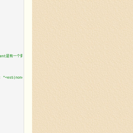
onsistent是有一个需要引号就统一加，preserve是保留用户输入的引号
es5|none|all>"）