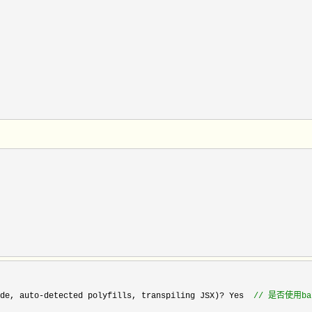
de, auto-detected polyfills, transpiling JSX)? Yes  
//
 是否使用ba