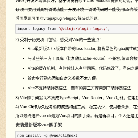
Vite的开发环境体验好，基于浏览器原生ES6 Modules提供的
1) 项目要用到真机调试功能，开发环境下调试代码时不能使用ES高
后面发现可用@vitejs/plugin-legacy解决此问题。
import legacy from 
'
@vitejs/plugin-legacy
'
;
2) 受制于历史项目包袱，感受到Vite的一些痛点：
Vite最新版2.7.x版本自带的less-loader, 将背景色的r
与某些第三方工具库（比如说Cache-Router）不兼容,编译会
Vite的缓存机制，有时候让人有些困惑，代码修改了，重启之后都不
给命令行动态添加自定义参数不太方便。
Vite不支持装饰器语法，而有的第三方库用到了装饰器语法
3) Vite脚手架默认不集成TypeScript，Vue-Router，Vuex功能，
4) Vue Cli作为久经考验的成熟构建工具，稳定坑少，使用者众多
所以最终选择vue-cli最为Vue项目的脚手架。若是新项目，个人还是
安装最新版本vue脚手架
npm install -g @vue/cli@next