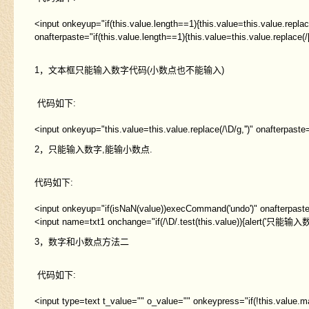
<input onkeyup="if(this.value.length==1){this.value=this.value.replace(/
onafterpaste="if(this.value.length==1){this.value=this.value.replace(/[^
1，文本框只能输入数字代码(小数点也不能输入)
代码如下:
<input onkeyup="this.value=this.value.replace(/\D/g,'')" onafterpaste=
2，只能输入数字,能输小数点.
代码如下:
<input onkeyup="if(isNaN(value))execCommand('undo')" onafterpast
<input name=txt1 onchange="if(/\D/.test(this.value)){alert('只能输入数字
3，数字和小数点方法二
代码如下:
<input type=text t_value="" o_value="" onkeypress="if(!this.value.mat