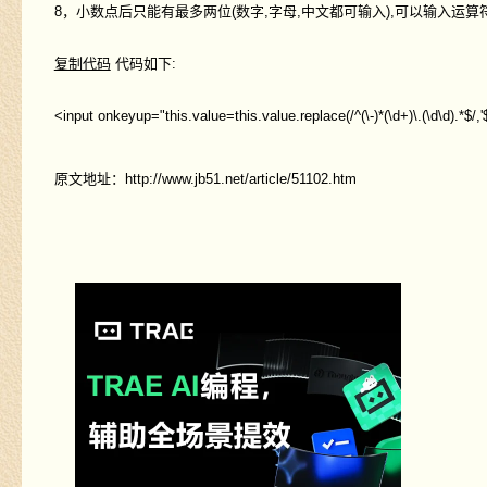
8，小数点后只能有最多两位(数字,字母,中文都可输入),可以输入运算符
复制代码
代码如下:
<input onkeyup="this.value=this.value.replace(/^(\-)*(\d+)\.(\d\d).*$/,'
原文地址：http://www.jb51.net/article/51102.htm