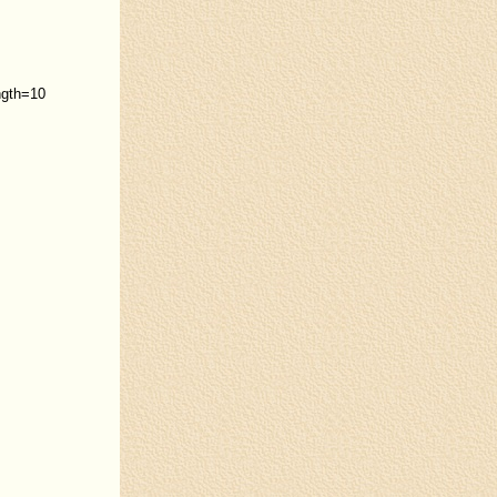
ength=10