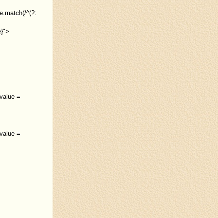
ue.match(/^(?:
e}">
_value =
_value =