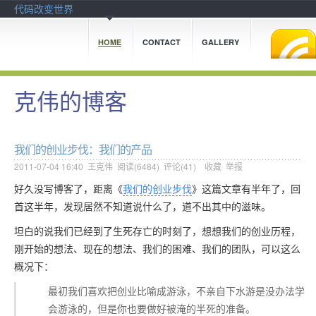
代码改变世界
HOME
CONTACT
GALLERY
克伟的博客
我们的创业步伐：我们的产品
2011-07-04 16:40
王克伟
阅读(
6484
) 评论(
41
)
收藏
举报
好久没写博客了，距离《
我们的创业步伐
》这篇文章有半年了，回
首这半年，发现居然不知道说什么了，道不出其中的滋味。
坦白的说我们已经到了生死存亡的时刻了，想想我们的创业历程，
刚开始的想法、现在的想法、我们的困难、我们的团队，可以这么
概况下：
最初我们喜欢把创业比喻成游泳，不亲自下水游是没办法学
会游泳的，但是你也要做好被淹的半死的准备。