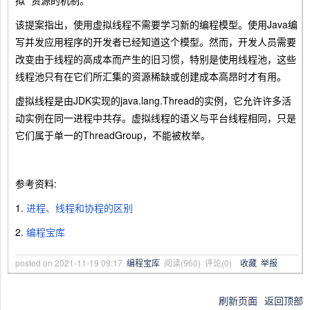
拟 "资源的机制。
该提案指出，使用虚拟线程不需要学习新的编程模型。使用Java编
写并发应用程序的开发者已经知道这个模型。然而，开发人员需要
改变由于线程的高成本而产生的旧习惯，特别是使用线程池，这些
线程池只有在它们所汇集的资源稀缺或创建成本高昂时才有用。
虚拟线程是由JDK实现的java.lang.Thread的实例，它允许许多活
动实例在同一进程中共存。虚拟线程的语义与平台线程相同，只是
它们属于单一的ThreadGroup，不能被枚举。
参考资料:
1.
进程、线程和协程的区别
2.
编程宝库
posted on
2021-11-19 09:17
编程宝库
阅读(
960
) 评论(
0
)
收藏
举报
刷新页面
返回顶部