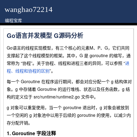
wanghao72214
编程宝库
Go语言并发模型 G源码分析
Go语言的线程实现模型，有三个核心的元素M、P、G，它们共同
支撑起了这个线程模型的框架。其中，G 是
goroutine
的缩写，通
常称为 “
协程
”。关于协程、线程和进程三者的异同，可以参照 “
进
程、线程和协程的区别
”。
每一个 Goroutine 在程序运行期间，都会对应分配一个
g
结构体对
象。g 中存储着 Goroutine 的运行堆栈、状态以及任务函数，g 结
构的定义位于
src/runtime/runtime2.go
文件中。
g 对象可以重复使用，当一个 goroutine 退出时，
g
对象会被放到
一个空闲的
g
对象池中以用于后续的 goroutine 的使用，以减少内
存分配开销。
1. Goroutine 字段注释