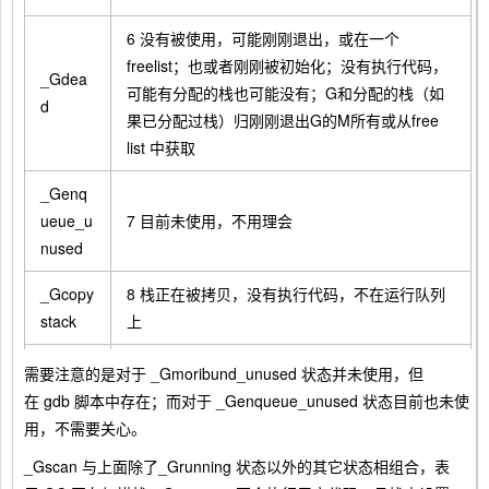
6 没有被使用，可能刚刚退出，或在一个
freelist；也或者刚刚被初始化；没有执行代码，
_Gdea
可能有分配的栈也可能没有；G和分配的栈（如
d
果已分配过栈）归刚刚退出G的M所有或从free
list 中获取
_Genq
ueue_u
7 目前未使用，不用理会
nused
_Gcopy
8 栈正在被拷贝，没有执行代码，不在运行队列
stack
上
_Gpree
9 由于抢占而被阻塞，没有执行用户代码并且不
需要注意的是对于
_Gmoribund_unused
状态并未使用，但
mpted
在运行队列上，等待唤醒
在
gdb
脚本中存在；而对于 _Genqueue_unused 状态目前也未使
用，不需要关心。
10 GC 正在扫描栈空间，没有执行代码，可以与
_Gscan
_Gscan
与上面除了
_Grunning
状态以外的其它状态相组合，表
其他状态同时存在