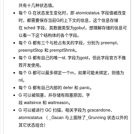
共有十几种状态值。
每个 G 在状态发生变化时，即
atomicstatus
字段值被改变
时，都需要保存当前G的上下文的信息，这个信息存储
在
sched
字段，其数据类型为
gobuf
，想理解存储的信息可
以看一下这个结构体的各个字段。
每个 G 都有三个与抢占有关的字段，分别为
preempt
、
preemptStop
和
premptShrink
。
每个 G 都有自己的唯一id, 字段为
goid
，但此字段官方不推
荐开发使用。
每个 G 都可以最多绑定一个m，如果可能未绑定，则值为
nil。
每个 G 都有自己内部的
defer
和
panic
。
G 可以被阻塞，并存储有阻塞原因，字
段
waitsince
和
waitreason
。
G 可以被进行 GC 扫描，相关字段为
gcscandone
、
atomicstatus
（
_Gscan
与上面除了
_Grunning
状态以外的
其它状态组合）