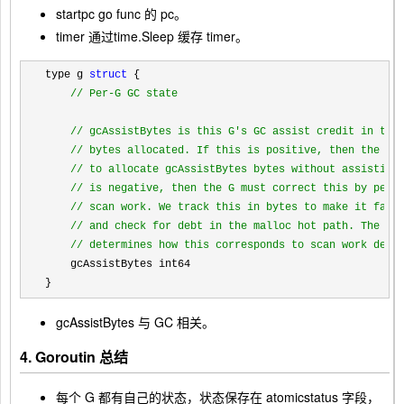
startpc
go func 的 pc。
timer
通过time.Sleep 缓存 timer。
type g 
struct
 {

//
 Per-G GC state

//
 gcAssistBytes is this G's GC assist credit in term
//
 bytes allocated. If this is positive, then the G h
//
 to allocate gcAssistBytes bytes without assisting.
//
 is negative, then the G must correct this by perfo
//
 scan work. We track this in bytes to make it fast 
//
 and check for debt in the malloc hot path. The ass
//
 determines how this corresponds to scan work debt
    gcAssistBytes int64

}
gcAssistBytes
与 GC 相关。
4. Goroutin 总结
每个 G 都有自己的状态，状态保存在
atomicstatus
字段，