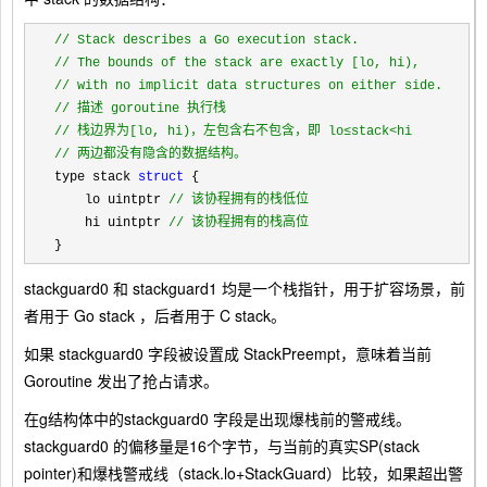
//
//
//
//
//
//
 两边都没有隐含的数据结构。
type stack 
struct
 {

    lo uintptr 
//
 该协程拥有的栈低位
    hi uintptr 
//
 该协程拥有的栈高位
}
stackguard0
和
stackguard1
均是一个栈指针，用于扩容场景，前
者用于 Go stack ，后者用于 C stack。
如果
stackguard0
字段被设置成
StackPreempt
，意味着当前
Goroutine 发出了抢占请求。
在
g
结构体中的
stackguard0
字段是出现爆栈前的警戒线。
stackguard0
的偏移量是
16
个字节，与当前的真实
SP(stack
pointer)
和爆栈警戒线（
stack.lo+StackGuard
）比较，如果超出警