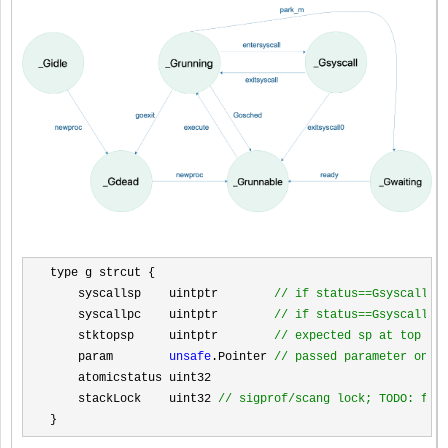
type g strcut {

    syscallsp    uintptr        
//
 if status==Gsyscall, 
    syscallpc    uintptr        
//
 if status==Gsyscall, 
    stktopsp     uintptr        
//
 expected sp at top of
    param        
unsafe
.Pointer 
//
 passed parameter on w
    atomicstatus uint32

    stackLock    uint32 
//
 sigprof/scang lock; TODO: fol
}