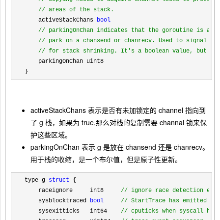
//
 areas of the stack.
    activeStackChans 
bool
//
 parkingOnChan indicates that the goroutine is abou
//
 park on a chansend or chanrecv. Used to signal an 
//
 for stack shrinking. It's a boolean value, but is
    parkingOnChan uint8

}
activeStackChans
表示是否有未加锁定的 channel 指向到
了 g 栈，如果为 true,那么对栈的复制需要 channal 锁来保
护这些区域。
parkingOnChan
表示 g 是放在 chansend 还是 chanrecv。
用于栈的收缩，是一个布尔值，但是原子性更新。
type g 
struct
 {

    raceignore     int8     
//
 ignore race detection eve
    sysblocktraced 
bool
//
 StartTrace has emitted Ev
    sysexitticks   int64    
//
 cputicks when syscall has