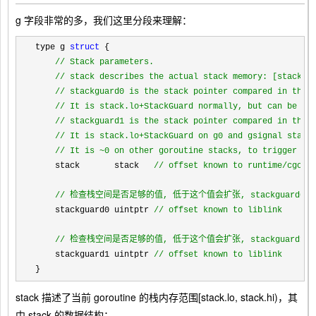
g 字段非常的多，我们这里分段来理解：
type g 
struct
 {

//
 Stack parameters.

//
 stack describes the actual stack memory: [stack.lo
//
 stackguard0 is the stack pointer compared in the G
//
 It is stack.lo+StackGuard normally, but can be Sta
//
 stackguard1 is the stack pointer compared in the C
//
 It is stack.lo+StackGuard on g0 and gsignal stacks
//
 It is ~0 on other goroutine stacks, to trigger a 
    stack       stack   
//
 offset known to runtime/cgo

//
 检查栈空间是否足够的值, 低于这个值会扩张, stackguard0 
    stackguard0 uintptr 
//
 offset known to liblink

//
 检查栈空间是否足够的值, 低于这个值会扩张, stackguard1 
    stackguard1 uintptr 
//
 offset known to liblink
}
stack
描述了当前
goroutine
的栈内存范围
[stack.lo, stack.hi)
，其
中 stack 的数据结构：