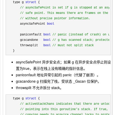
type g 
struct
 {

//
 asyncSafePoint is set if g is stopped at an asynch
//
 safe point. This means there are frames on the sta
//
 without precise pointer information.
    asyncSafePoint 
bool
    paniconfault 
bool
//
 panic (instead of crash) on une
    gcscandone   
bool
//
 g has scanned stack; protected 
    throwsplit   
bool
//
 must not split stack
}
asyncSafePoint
异步安全点；如果 g 在
异步安全点
停止则设
置为
true
，表示在栈上没有精确的指针信息。
paniconfault
地址异常引起的 panic（代替了崩溃）。
gcscandone
g 扫描完了栈，受状态
_Gscan
位保护。
throwsplit
不允许拆分 stack。
type g 
struct
 {

//
 activeStackChans indicates that there are unlocked
//
 pointing into this goroutine's stack. If true, sta
//
 copying needs to acquire channel locks to protect 