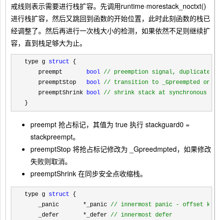
戒线则表示需要进行栈扩容。先调用
runtime·morestack_noctxt()
进行栈扩容，然后又跳回到函数的开始位置，此时此刻函数的栈已
经调整了。然后再进行一次栈大小的检测，如果依然不足则继续扩
容，直到栈足够大为止。
type g 
struct
 {

    preempt       
bool
//
 preemption signal, duplicates 
    preemptStop   
bool
//
 transition to _Gpreempted on p
    preemptShrink 
bool
//
 shrink stack at synchronous sa
}
preempt
抢占标记，其值为 true 执行 stackguard0 =
stackpreempt。
preemptStop
将抢占标记修改为 _Gpreedmpted，如果修改
失败则取消。
preemptShrink
在同步安全点收缩栈。
type g 
struct
 {

    _panic       
*_panic 
//
 innermost panic - offset kno
    _defer       *_defer 
//
 innermost defer