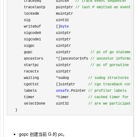
    traceseq       uint64   
//
 trace event sequencer
    tracelastp     puintptr 
//
 last P emitted an event f
    lockedm        muintptr

    sig            uint32

    writebuf       []
byte
    sigcode0       uintptr

    sigcode1       uintptr

    sigpc          uintptr

    gopc           uintptr         
//
 pc of go statement
    ancestors      *[]ancestorInfo 
//
 ancestor informati
    startpc        uintptr         
//
 pc of goroutine fu
    racectx        uintptr

    waiting        
*sudog         
//
 sudog structures th
    cgoCtxt        []uintptr      
//
 cgo traceback conte
    labels         
unsafe
.Pointer 
//
 profiler labels
    timer          *timer         
//
 cached timer for ti
    selectDone     uint32         
//
 are we participatin
}
gopc
创建当前 G 的 pc。