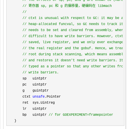
//
 The offsets of sp, pc, and g are known to (hard-co
//
 寄存器 sp, pc 和 g 的偏移量，硬编码在 libmach

//
//
 ctxt is unusual with respect to GC: it may be a

//
 heap-allocated funcval, so GC needs to track it, b
//
 needs to be set and cleared from assembly, where i
//
 difficult to have write barriers. However, ctxt is
//
 saved, live register, and we only ever exchange it
//
 the real register and the gobuf. Hence, we treat i
//
 root during stack scanning, which means assembly t
//
 and restores it doesn't need write barriers. It's 
//
 typed as a pointer so that any other writes from G
//
 write barriers.
    sp   uintptr

    pc   uintptr

    g    guintptr

    ctxt 
unsafe
.Pointer

    ret  sys.Uintreg

    lr   uintptr

    bp   uintptr 
//
 for GOEXPERIMENT=framepointer
}