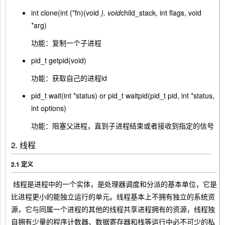
int clone(int (*fn)(void
), void
child_stack, int flags, void
*arg)
功能：复制一个子进程
pid_t getpid(void)
功能：获取自己的进程id
pid_t wait(int *status) or pid_t waitpid(pid_t pid, int *status,
int options)
功能：阻塞父进程，直到子进程结束或者接收到指定的信号
2. 线程
2.1 定义
​ 线程是进程中的一个实体，是处理器调度和分派的基本单位，它是
比进程更小的能独立运行的单元。线程基本上不拥有独立的系统资
源，它与同属一个进程的其他的线程共享进程拥有的资源，线程独
自拥有少量的程序计数器、数据寄存器和栈等运行中必不可少的私