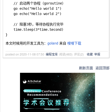
	// 启动两个协程（goroutine）

	go echo("Hello world 1")

	go echo("Hello world 2")

	// 阻塞3秒，等待协程执行完毕

	time.Sleep(3*time.Second)

本文时候用的开发工具为：
goland
来自
嗖嗖下载
posted on
2020-11-08 07:50
编程宝库
阅读(
483
) 评论(
2
)
收藏
举报
刷新页面
返回顶部