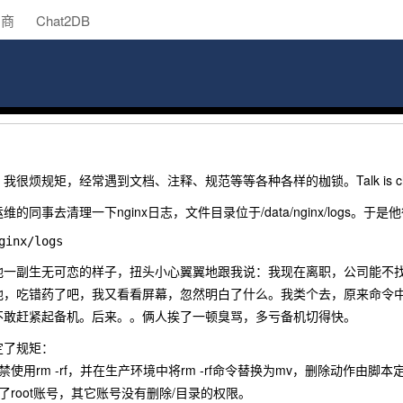
助商
Chat2DB
烦规矩，经常遇到文档、注释、规范等等各种各样的枷锁。Talk is cheap. 
的同事去清理一下nginx日志，文件目录位于/data/nginx/logs
他一副生无可恋的样子，扭头小心翼翼地跟我说：我现在离职，公司能不
他，吃错药了吧，我又看看屏幕，忽然明白了什么。我类个去，原来命令
不敢赶紧起备机。后来。。俩人挨了一顿臭骂，多亏备机切得快。
定了规矩：
使用rm -rf，并在生产环境中将rm -rf命令替换为mv，删除动作由
了root账号，其它账号没有删除/目录的权限。