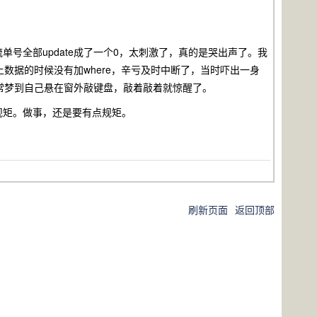
号全部update成了一个0，太刺激了，真的是哭出声了。我
上数据的时候没有加where，辛亏及时中断了，当时吓出一身
经常梦到自己悬在窗外敲键盘，敲着敲着就惊醒了。
规矩。做事，还是要有点规矩。
刷新页面
返回顶部