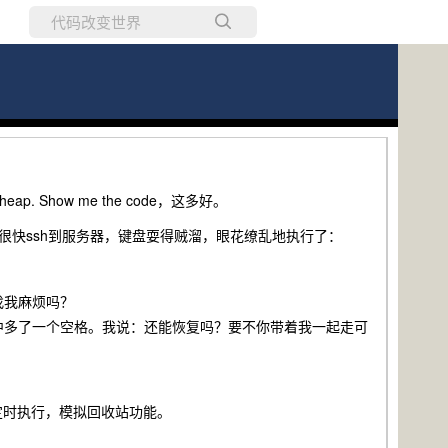
所有博客
当前博客
Show me the code，这多好。
。于是他很快ssh到服务器，键盘耍得贼溜，眼花缭乱地执行了：
找我麻烦吗？
中多了一个空格。我说：还能恢复吗？要不你带着我一起走可
脚本定时执行，模拟回收站功能。