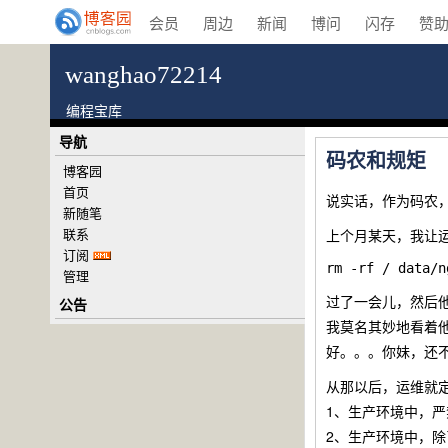
会员
周边
新闻
博问
闪存
赞
wanghao72214
编程宝库
导航
码农和规矩
博客园
首页
说实话，作为码农，我很
新随笔
联系
上个月某天，我让运维
订阅
管理
过了一会儿，然后
公告
我莫名其妙地看着
好。。。你妹，还
从那以后，运维就
1、生产环境中，严禁
2、生产环境中，除