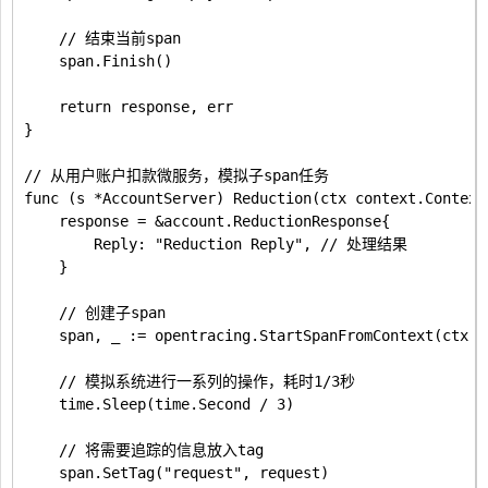
	// 结束当前span

	span.Finish()

	return response, err

}

// 从用户账户扣款微服务，模拟子span任务

func (s *AccountServer) Reduction(ctx context.Context
	response = &account.ReductionResponse{

		Reply: "Reduction Reply", // 处理结果

	}

	// 创建子span

	span, _ := opentracing.StartSpanFromContext(ctx, "Reduction")

	// 模拟系统进行一系列的操作，耗时1/3秒

	time.Sleep(time.Second / 3)

	// 将需要追踪的信息放入tag

	span.SetTag("request", request)
