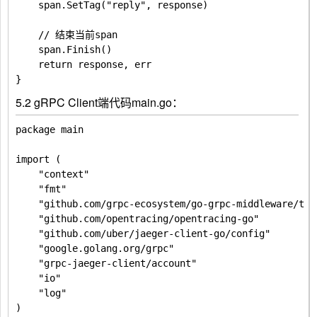
	span.SetTag("reply", response)

	// 结束当前span

	span.Finish()

	return response, err

5.2 gRPC Client端代码main.go：
package main

import (

	"context"

	"fmt"

	"github.com/grpc-ecosystem/go-grpc-middleware/tracing/opentracing"

	"github.com/opentracing/opentracing-go"

	"github.com/uber/jaeger-client-go/config"

	"google.golang.org/grpc"

	"grpc-jaeger-client/account"

	"io"

	"log"

)
