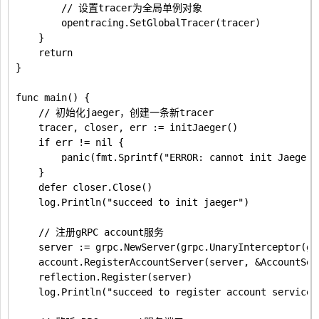
		// 设置tracer为全局单例对象

		opentracing.SetGlobalTracer(tracer)

	}

	return

}

func main() {

	// 初始化jaeger，创建一条新tracer

	tracer, closer, err := initJaeger()

	if err != nil {

		panic(fmt.Sprintf("ERROR: cannot init Jaeger: %v\n", err))

	}

	defer closer.Close()

	log.Println("succeed to init jaeger")

	// 注册gRPC account服务

	server := grpc.NewServer(grpc.UnaryInterceptor(grpc_opentracing.UnaryServerInterceptor(grpc_opentracing.WithTracer(tracer))))

	account.RegisterAccountServer(server, &AccountServer{})

	reflection.Register(server)

	log.Println("succeed to register account service")
