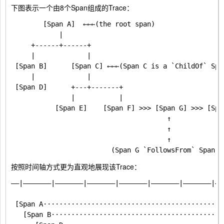
下图表示一个由8个Span组成的Trace：
        [Span A]  ←←←(the root span)

            |

     +------+------+

     |             |

 [Span B]      [Span C] ←←←(Span C is a `ChildOf` Span
     |             |

 [Span D]      +---+-------+

               |           |

           [Span E]    [Span F] >>> [Span G] >>> [Span
                                       ↑

                                       ↑

                                       ↑

按照时间轴方式更为直观地展现该Trace：
––|–––––––|–––––––|–––––––|–––––––|–––––––|–––––––|–––
 [Span A··············································
   [Span B············································