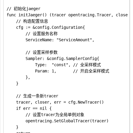
// 初始化jaeger

func initJaeger() (tracer opentracing.Tracer, closer 
	// 构造配置信息

	cfg := &config.Configuration{

		// 设置服务名称

		ServiceName: "ServiceAmount",

		// 设置采样参数

		Sampler: &config.SamplerConfig{

			Type:  "const", // 全采样模式

			Param: 1,       // 开启全采样模式

		},

	}

	// 生成一条新tracer

	tracer, closer, err = cfg.NewTracer()

	if err == nil {

		// 设置tracer为全局单例对象

		opentracing.SetGlobalTracer(tracer)

	}
