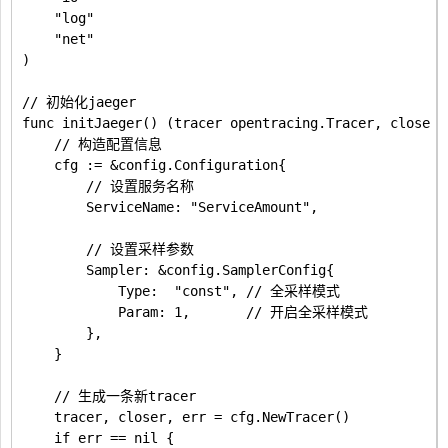
	"log"

	"net"

)

// 初始化jaeger

func initJaeger() (tracer opentracing.Tracer, closer 
	// 构造配置信息

	cfg := &config.Configuration{

		// 设置服务名称

		ServiceName: "ServiceAmount",

		// 设置采样参数

		Sampler: &config.SamplerConfig{

			Type:  "const", // 全采样模式

			Param: 1,       // 开启全采样模式

		},

	}

	// 生成一条新tracer

	tracer, closer, err = cfg.NewTracer()

	if err == nil {
