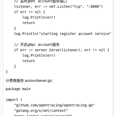
	// 监听gRPC account服务端口

	listener, err := net.Listen("tcp", ":8080")

	if err != nil {

		log.Println(err)

		return

	}

	log.Println("starting register account service")

	// 开启gRpc account服务

	if err := server.Serve(listener); err != nil {

		log.Println(err)

		return

	}

计费微服务 accountsever.go：
package main

import (

	"github.com/opentracing/opentracing-go"

	"golang.org/x/net/context"
