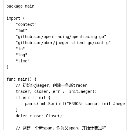
package main

import (

	"context"

	"fmt"

	"github.com/opentracing/opentracing-go"

	"github.com/uber/jaeger-client-go/config"

	"io"

	"log"

	"time"

)

func main() {

	// 初始化jaeger，创建一条新tracer

	tracer, closer, err := initJaeger()

	if err != nil {

		panic(fmt.Sprintf("ERROR: cannot init Jaeger: %v\n", err))

	}

	defer closer.Close()

	// 创建一个新span，作为父span，开始计费过程
