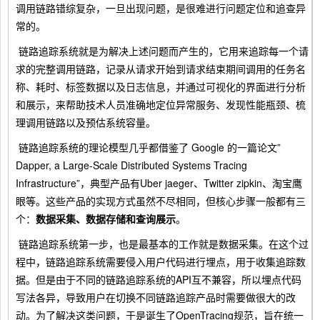
调用链路错综复杂，一旦出现问题，是很难进行问题定位和追查异
常的。
​ 链路追踪系统就是为解决上述问题而产生的，它用来追踪每一个请
求的完整调用链路，记录从请求开始到请求结束期间调用的任务名
称、耗时、标签数据以及日志信息，并通过可视化的界面进行分析
和展示，来帮助技术人员准确地定位异常服务、发现性能瓶颈、梳
理调用链路以及预估系统容量。
​ 链路追踪系统的理论模型几乎都借鉴了 Google 的一篇论文”
Dapper, a Large-Scale Distributed Systems Tracing
Infrastructure”，典型产品有Uber jaeger、Twitter zipkin、淘宝鹰
眼等。这些产品的实现方式虽然不尽相同，但核心步骤一般都有三
个：
数据采集、数据存储和查询展示
。
​ 链路追踪系统第一步，也是最基本的工作就是数据采集。在这个过
程中，链路追踪系统需要侵入用户代码进行埋点，用于收集追踪数
据。但是由于不同的链路追踪系统的API互不兼容，所以埋点代码
写法各异，导致用户在切换不同链路追踪产品时需要做很大的改
动。为了解决这类问题，于是诞生了OpenTracing规范，旨在统一