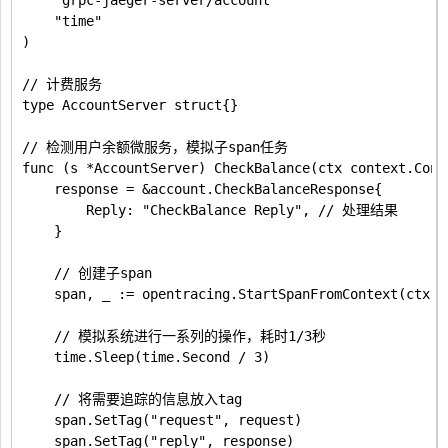
	"grpc-jaeger-server/account"

	"time"

)

// 计费服务

type AccountServer struct{}

// 检测用户余额微服务，模拟子span任务

func (s *AccountServer) CheckBalance(ctx context.Cont
	response = &account.CheckBalanceResponse{

		Reply: "CheckBalance Reply", // 处理结果

	}

	// 创建子span

	span, _ := opentracing.StartSpanFromContext(ctx, "CheckBalance")

	// 模拟系统进行一系列的操作，耗时1/3秒

	time.Sleep(time.Second / 3)

	// 将需要追踪的信息放入tag

	span.SetTag("request", request)

	span.SetTag("reply", response)
