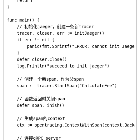
	return

}

func main() {

	// 初始化jaeger，创建一条新tracer

	tracer, closer, err := initJaeger()

	if err != nil {

		panic(fmt.Sprintf("ERROR: cannot init Jaeger: %v\n", err))

	}

	defer closer.Close()

	log.Println("succeed to init jaeger")

	// 创建一个新span，作为父span

	span := tracer.StartSpan("CalculateFee")

	// 函数返回时关闭span

	defer span.Finish()

	// 生成span的context

	ctx := opentracing.ContextWithSpan(context.Background(), span)

	// 连接gRPC server
