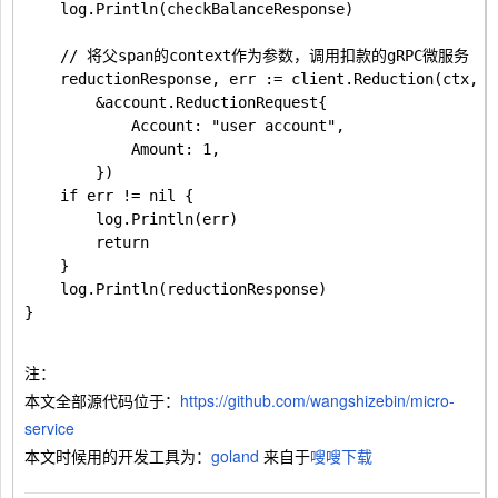
	log.Println(checkBalanceResponse)

	// 将父span的context作为参数，调用扣款的gRPC微服务

	reductionResponse, err := client.Reduction(ctx,

		&account.ReductionRequest{

			Account: "user account",

			Amount: 1,

		})

	if err != nil {

		log.Println(err)

		return

	}

	log.Println(reductionResponse)

}

注：
本文全部源代码位于：
https://github.com/wangshizebin/micro-
service
本文时候用的开发工具为：
goland
来自于
嗖嗖下载