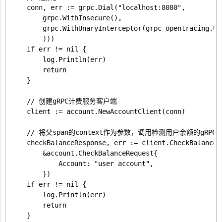
	conn, err := grpc.Dial("localhost:8080",

		grpc.WithInsecure(),

		grpc.WithUnaryInterceptor(grpc_opentracing.UnaryClientInterceptor(grpc_opentracing.WithTracer(tracer),

		)))

	if err != nil {

		log.Println(err)

		return

	}

	// 创建gRPC计费服务客户端

	client := account.NewAccountClient(conn)

	// 将父span的context作为参数，调用检测用户余额的gRPC微服务

	checkBalanceResponse, err := client.CheckBalance(ctx,

		&account.CheckBalanceRequest{

			Account: "user account",

		})

	if err != nil {

		log.Println(err)

		return

	}
