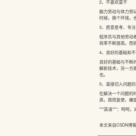
2、不喜欢蛮干
脑力劳动与体力劳
时候，换个环境，
3、愿意思考、专注
程序员与其他劳动
效率不断提高。而
4、良好的基础和
良好的基础与不断
解新技术，另一方
也。
5、直接切入问题的
在解决一个问题的
高，周而复使，螺
***英语***：呵
本文来自CSDN博