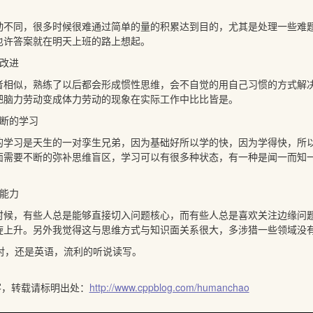
动不同，很多时候很难通过简单的量的积累达到目的，尤其是处理一些难
也许答案就在明天上班的路上想起。
改进
者相似，熟练了以后都会形成惯性思维，会不自觉的用自己习惯的方式解
把脑力劳动变成体力劳动的现象在实际工作中比比皆是。
不断的学习
的学习是天生的一对孪生兄弟，因为基础好所以学的快，因为学得快，所
面需要不断的弥补思维盲区，学习可以有很多种状态，有一种是闻一而知
能力
时候，有些人总是能够直接切入问题核心，而有些人总是喜欢关注边缘问
旋上升。另外我觉得这与思维方式与知识面关系很大，多涉猎一些领域没
呵，对，还是英语，流利的听说读写。
客，转载请标明出处：
http://www.cppblog.com/humanchao