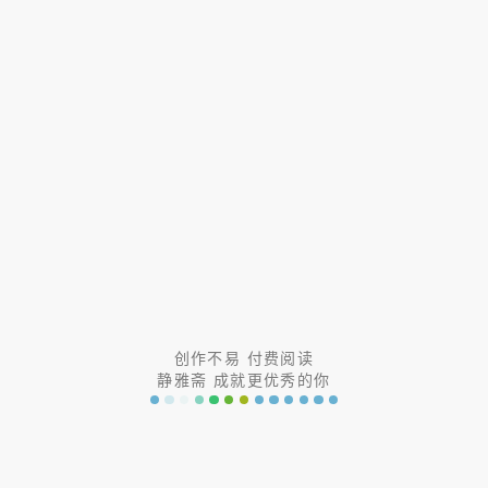
解①得到，
\(x<-1\)
或
\(x>1\)
；
解②，两边同时平方，去掉绝对值符号，得到
\(x<\cfrac{1}{3}\)
或
\(x>1\)
；
二者求交集得到，
\(x<-1\)
或
\(x>1\)
，故选
\(D\)
。
综合应用
函数的性质需要我们自己总结归纳出来，并主动应用；
已知函数
\(f(x)=\cfrac{a}{a^2-1}(a^x-\cfrac{1}{a^x})
创作不易 付费阅读
(x\in R，a>0，a\neq 1)\)
静雅斋 成就更优秀的你
（1）求函数
\(f(x)\)
的单调性；
分析：我们先分析函数中的部分，
\(g(x)=a^x-\cfrac{1}
{a^x}=a^x-a^{-x}\)
，