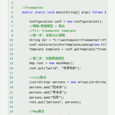
 2
 3
//
Freemarker
 4
public
static
void
 main(String[] args) 
throws
 5
 6
         Configuration conf = 
new
 7
//
 8
//
 9
//
第一步: 读取html模板
10
         String dir = "C:\\workspace\\freemarker\\ftl\\"
11
         conf.setDirectoryForTemplateLoading(
new
12
         Template template = conf.getTemplate("freemarke
13
14
//
第二步: 加载数据模型
15
         Map root = 
new
16
         root.put("world", "世界你好"
17
18
//
List集合
19
         List<String> persons = 
new
 ArrayList<String>
20
         persons.add("范冰冰"
21
         persons.add("李冰冰"
22
         persons.add("何炅"
23
         root.put("persons"
24
25
//
Map集合