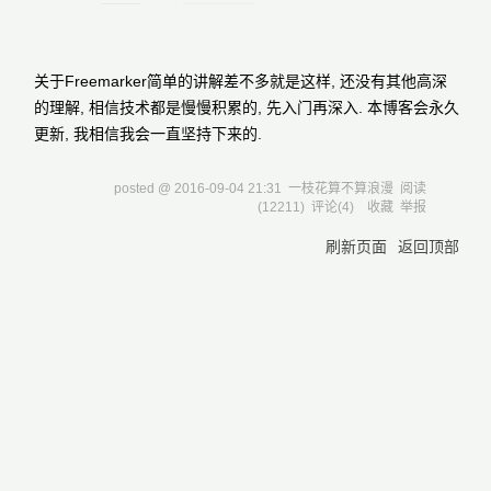
关于Freemarker简单的讲解差不多就是这样, 还没有其他高深
的理解, 相信技术都是慢慢积累的, 先入门再深入. 本博客会永久
更新, 我相信我会一直坚持下来的.
posted @
2016-09-04 21:31
一枝花算不算浪漫
阅读
(
12211
) 评论(
4
)
收藏
举报
刷新页面
返回顶部