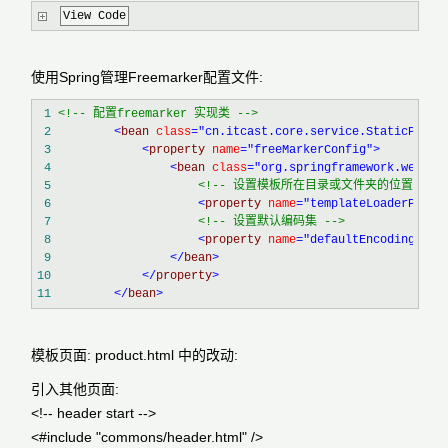
View Code
使用Spring管理Freemarker配置文件:
 1
<!--
 配置freemarker 实现类 
-->
 2
<
bean 
class
="cn.itcast.core.service.StaticPageS
 3
<
property 
name
="freeMarkerConfig"
>
 4
<
bean 
class
="org.springframework.web.se
 5
<!--
 设置模板所在目录或文件夹的位置, 相对
 6
<
property 
name
="templateLoaderPath"
 7
<!--
 设置默认编码集 
-->
 8
<
property 
name
="defaultEncoding"
 va
 9
</
bean
>
10
</
property
>
11
</
bean
>
模板页面: product.html 中的改动:
引入其他页面:
<!-- header start -->
<#include "commons/header.html" />