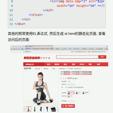
 8
<
li
><
img 
data-img
="1"
 alt
="${produc
 9
                        width
="50"
 height
="50"
></
li
>
10
</
#if
>
11
</
#list
>
12
</
ul
>
13
</
div
>
其他的照常使用EL表达式, 然后生成 id.html的静态化页面, 查看
访问后的页面: