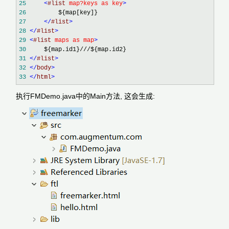
25
<
#list 
map?keys as key
>
26
27
</
#list
>
28
</
#list
>
29
<
#list 
maps as map
>
30
31
</
#list
>
32
</
body
>
33
</
html
>
执行FMDemo.java中的Main方法, 这会生成: