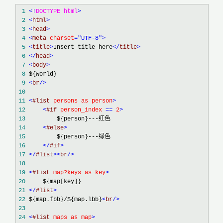
 1
<!
DOCTYPE html
>
 2
<
html
>
 3
<
head
>
 4
<
meta 
charset
="UTF-8"
>
 5
<
title
>
Insert title here
</
title
>
 6
</
head
>
 7
<
body
>
 8
 9
<
br
/>
10
11
<
#list 
persons as person
>
12
<
#if 
person_index 
== 
2
>
13
14
<
#else
>
15
16
</
#if
>
17
</
#list
><
br
/>
18
19
<
#list 
map?keys as key
>
20
21
</
#list
>
22
 ${map.fbb}/${map.lbb}
<
br
/>
23
24
<
#list 
maps as map
>