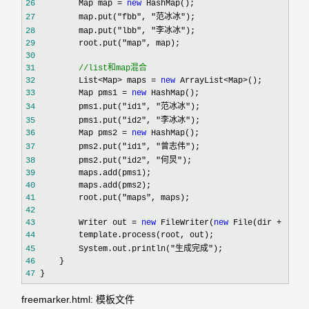
26
         Map map = 
new
27
         map.put("fbb", "范冰冰"
28
         map.put("lbb", "李冰冰"
29
         root.put("map"
30
31
//
list和map混合
32
         List<Map> maps = 
new
 ArrayList<Map>
33
         Map pms1 = 
new
34
         pms1.put("id1", "范冰冰"
35
         pms1.put("id2", "李冰冰"
36
         Map pms2 = 
new
37
         pms2.put("id1", "曾志伟"
38
         pms2.put("id2", "何炅"
39
40
41
         root.put("maps"
42
43
         Writer out = 
new
 FileWriter(
new
 File(dir + "hel
44
45
         System.out.println("生成完成"
46
47
 }
freemarker.html: 模板文件