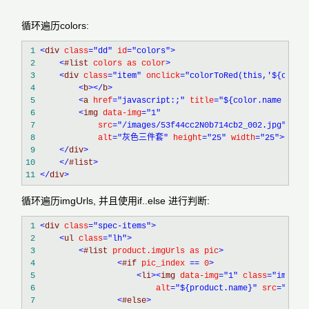
循环遍历colors:
 1
<
div 
class
="dd"
 id
="colors"
>
 2
<
#list 
colors as color
>
 3
<
div 
class
="item"
 onclick
="colorToRed(this,'${color
 4
<
b
></
b
>
 5
<
a 
href
="javascript:;"
 title
="${color.name }"
>
 6
<
img 
data-img
="1"
 7
            src
="/images/53f44cc2N0b714cb2_002.jpg"
 8
            alt
="灰色三件套"
 height
="25"
 width
="25"
><
i
>
${
 9
</
div
>
10
</
#list
>
11
</
div
>
循环遍历imgUrls, 并且使用if..else 进行判断:
 1
<
div 
class
="spec-items"
>
 2
<
ul 
class
="lh"
>
 3
<
#list 
product.imgUrls as pic
>
 4
<
#if 
pic_index 
== 
0
>
 5
<
li
><
img 
data-img
="1"
 class
="img-ho
 6
                        alt
="${product.name}"
 src
="${pi
 7
<
#else
>