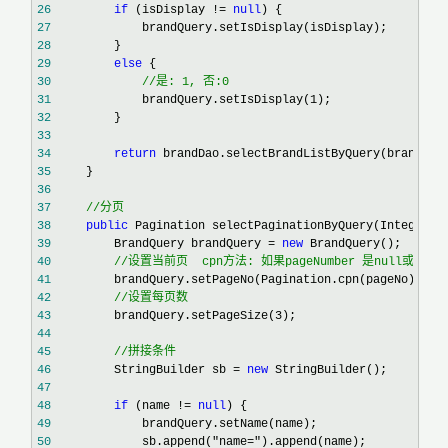
26
if
 (isDisplay != 
null
27
28
29
else
30
//
是: 1, 否:0
31
             brandQuery.setIsDisplay(1
32
33
34
return
35
36
37
//
分页
38
public
39
         BrandQuery brandQuery = 
new
40
//
设置当前页  cpn方法: 如果pageNumber 是null或者 
41
42
//
设置每页数
43
         brandQuery.setPageSize(3
44
45
//
拼接条件
46
         StringBuilder sb = 
new
47
48
if
 (name != 
null
49
50
             sb.append("name="