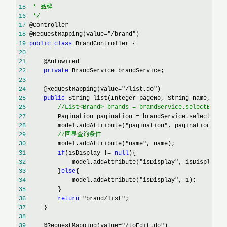
15
16
*/
17
18
 @RequestMapping(value="/brand"
19
public
class
20
21
22
private
23
24
     @RequestMapping(value="/list.do"
25
public
26
//
List<Brand> brands = brandService.selectBrand
27
         Pagination pagination =
28
         model.addAttribute("pagination"
29
//
回显查询条件
30
         model.addAttribute("name"
31
if
(isDisplay != 
null
32
             model.addAttribute("isDisplay"
33
         }
else
34
             model.addAttribute("isDisplay", 1
35
36
return
 "brand/list"
37
38
39
     @RequestMapping(value="/toEdit.do"