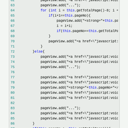
62
             pageView.add("<a href=\"javascript:void(0);
63
             pageView.add("..."
64
for
 (
int
 i = 
this
.getTotalPage()-8; i <
this
65
if
(i+1==
this
66
                     pageView.add("<strong>"+
this
.pageNo
67
                     i = i+1
68
if
(
this
.pageNo==
this
.getTotalPage()
69
70
                 pageView.add("<a href=\"javascript:void
71
72
         }
else
73
             pageView.add("<a href=\"javascript:void(0);
74
             pageView.add("<a href=\"javascript:void(0);
75
             pageView.add("..."
76
77
             pageView.add("<a href=\"javascript:void(0);
78
             pageView.add("<a href=\"javascript:void(0);
79
             pageView.add("<strong>"+
this
.pageNo+"</stro
80
             pageView.add("<a href=\"javascript:void(0);
81
             pageView.add("<a href=\"javascript:void(0);
82
83
             pageView.add("..."
84
             pageView.add("<a href=\"javascript:void(0);
85
             pageView.add("<a href=\"javascript:void(0);
86