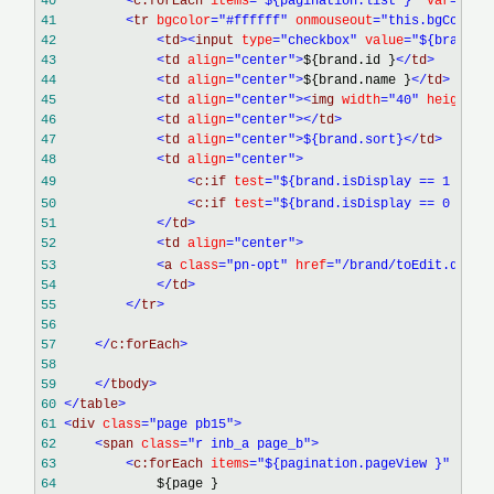
40
<
c:forEach 
items
="${pagination.list }"
 var
="bra
41
<
tr 
bgcolor
="#ffffff"
 onmouseout
="this.bgColor=
42
<
td
><
input 
type
="checkbox"
 value
="${brand.i
43
<
td 
align
="center"
>
${brand.id }
</
td
>
44
<
td 
align
="center"
>
${brand.name }
</
td
>
45
<
td 
align
="center"
><
img 
width
="40"
 height
="
46
<
td 
align
="center"
></
td
>
47
<
td 
align
="center"
>${brand.sort}
</
td
>
48
<
td 
align
="center"
>
49
<
c:if 
test
="${brand.isDisplay == 1 }"
>
是
50
<
c:if 
test
="${brand.isDisplay == 0 }"
>
否
51
</
td
>
52
<
td 
align
="center"
>
53
<
a 
class
="pn-opt"
 href
="/brand/toEdit.do?id
54
</
td
>
55
</
tr
>
56
57
</
c:forEach
>
58
59
</
tbody
>
60
</
table
>
61
<
div 
class
="page pb15"
>
62
<
span 
class
="r inb_a page_b"
>
63
<
c:forEach 
items
="${pagination.pageView }"
 var
=
64