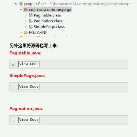
另外这里将源码也写上来:
Paginable.java:
View Code
SimplePage.java:
View Code
Pagination.java:
View Code