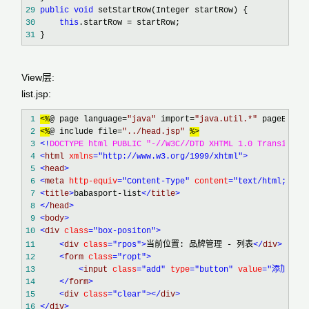
29
public
void
30
this
.startRow =
31
 }
View层:
list.jsp:
 1
<%
@ page language
=
"
java
"
 import
=
"
java.util.*
"
 pageEncod
 2
<%
@ include file
=
"
../head.jsp
"
%>
 3
<!
DOCTYPE html PUBLIC "-//W3C//DTD XHTML 1.0 Transition
 4
<
html 
xmlns
="http://www.w3.org/1999/xhtml"
>
 5
<
head
>
 6
<
meta 
http-equiv
="Content-Type"
 content
="text/html; cha
 7
<
title
>
babasport-list
</
title
>
 8
</
head
>
 9
<
body
>
10
<
div 
class
="box-positon"
>
11
<
div 
class
="rpos"
>
当前位置: 品牌管理 - 列表
</
div
>
12
<
form 
class
="ropt"
>
13
<
input 
class
="add"
 type
="button"
 value
="添加"
 on
14
</
form
>
15
<
div 
class
="clear"
></
div
>
16
</
div
>