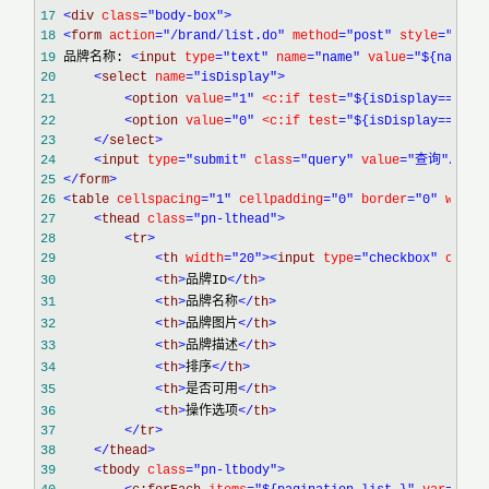
17
<
div 
class
="body-box"
>
18
<
form 
action
="/brand/list.do"
 method
="post"
 style
="padd
19
 品牌名称: 
<
input 
type
="text"
 name
="name"
 value
="${name}"
20
<
select 
name
="isDisplay"
>
21
<
option 
value
="1"
 <c:if test
="${isDisplay==1 }"
22
<
option 
value
="0"
 <c:if test
="${isDisplay==0 }"
23
</
select
>
24
<
input 
type
="submit"
 class
="query"
 value
="查询"
/>
25
</
form
>
26
<
table 
cellspacing
="1"
 cellpadding
="0"
 border
="0"
 width
27
<
thead 
class
="pn-lthead"
>
28
<
tr
>
29
<
th 
width
="20"
><
input 
type
="checkbox"
 oncli
30
<
th
>
品牌ID
</
th
>
31
<
th
>
品牌名称
</
th
>
32
<
th
>
品牌图片
</
th
>
33
<
th
>
品牌描述
</
th
>
34
<
th
>
排序
</
th
>
35
<
th
>
是否可用
</
th
>
36
<
th
>
操作选项
</
th
>
37
</
tr
>
38
</
thead
>
39
<
tbody 
class
="pn-ltbody"
>