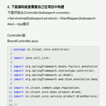
2, 下面源码就是需要自己在项目中构建
下面开始从Controller(babasport-console)--
>ServiceImpl(babasport-product)-->DaoMapper(babasport-
dao)-->jsp展示
Controller层:
BrandController.java:
 1
package
 2
 3
import
 4
 5
import
 6
import
 7
import
 8
import
 9
10
import
11
import
12
import
13
14
/*