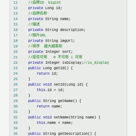
 11
//
品牌ID  bigint
 12
private
 13
//
品牌名称
 14
private
 15
//
描述
 16
private
 17
//
图片URL
 18
private
 19
//
排序  越大越靠前   
 20
private
 21
//
是否可用   0 不可用 1 可用
 22
private
 Integer isDisplay;
//
is_display
 23
public
 24
return
 25
 26
public
void
 27
this
.id =
 28
 29
public
 30
return
 31
 32
public
void
 33
this
.name =
 34
 35
public