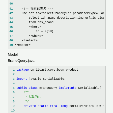
40
41
42
43
44
45
46
             id =
47
48
49
 </mapper>
Model
BrandQuery.java:
  1
package
  2
  3
import
  4
  5
public
class
 BrandQuery 
implements
  6
/**
  7
  8
*/
  9
private
static
final
long
 serialVersionUID = 1L
 10