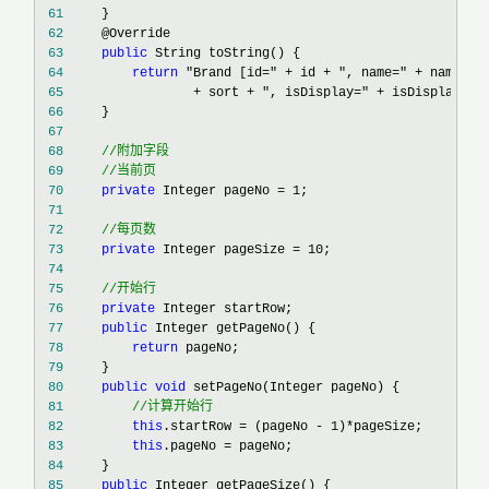
 61
 62
 63
public
 64
return
 65
                 + sort + ", isDisplay=" + isDisplay + 
 66
 67
 68
//
 69
//
当前页
 70
private
 Integer pageNo = 1
 71
 72
//
每页数
 73
private
 Integer pageSize = 10
 74
 75
//
开始行
 76
private
 77
public
 78
return
 79
 80
public
void
 81
//
计算开始行
 82
this
.startRow = (pageNo - 1)*
 83
this
.pageNo =
 84
 85
public