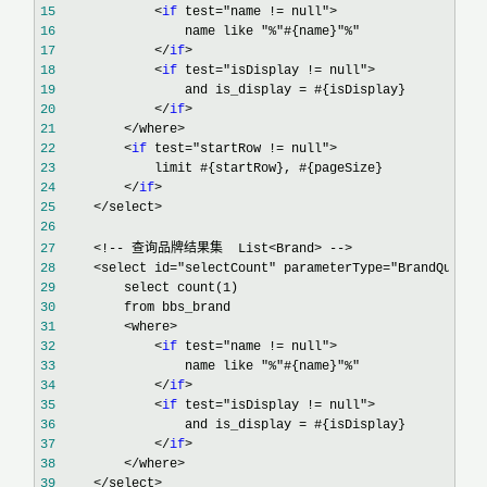
15
             <
if
16
17
             </
if
18
             <
if
19
                 and is_display =
20
             </
if
21
22
         <
if
23
24
         </
if
25
26
27
28
29
         select count(1
30
31
32
             <
if
33
34
             </
if
35
             <
if
36
                 and is_display =
37
             </
if
38
39