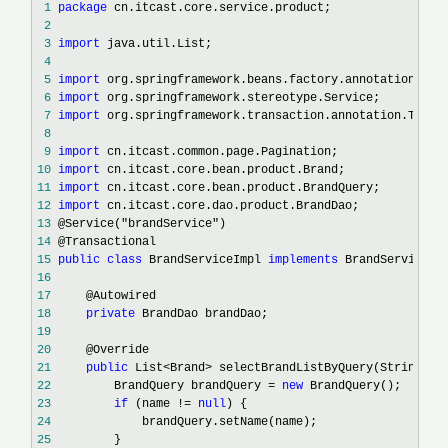
 1
package
 2
 3
import
 4
 5
import
 6
import
 7
import
 8
 9
import
10
import
11
import
12
import
13
 @Service("brandService"
14
15
public
class
 BrandServiceImpl 
implements
16
17
18
private
19
20
21
public
 List<Brand>
22
         BrandQuery brandQuery = 
new
23
if
 (name != 
null
24
25