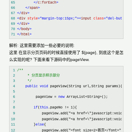
65
</
c:forEach
>
66
</
span
>
67
</
div
>
68
<
div 
style
="margin-top:15px;"
><
input 
class
="del-button"
69
</
div
>
70
</
body
>
71
</
html
>
解析: 这里需要添加一些必要的说明:
这里 在显示分页页码的时候直接使用了 ${page}, 到底这个是怎
么实现的呢? 下面来看下源码中的pageView.
 1
/**
 2
 3
*/
 4
public
void
 5
 6
          pageView = 
new
 ArrayList<String>
 7
 8
if
(
this
.pageNo != 1
 9
             pageView.add("<a href=\"javascript:void(0);
10
             pageView.add("<a href=\"javascript:void(0);
11
         }
else
12
             pageView.add("<font size=2>首页</font>"