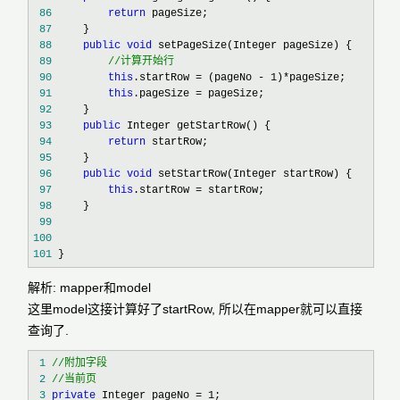
 86
return
 87
 88
public
void
 89
//
计算开始行
 90
this
.startRow = (pageNo - 1)*
 91
this
.pageSize =
 92
 93
public
 94
return
 95
 96
public
void
 97
this
.startRow =
 98
 99
100
101
 }
解析: mapper和model
这里model这接计算好了startRow, 所以在mapper就可以直接
查询了.
 1
//
 2
//
当前页
 3
private
 Integer pageNo = 1