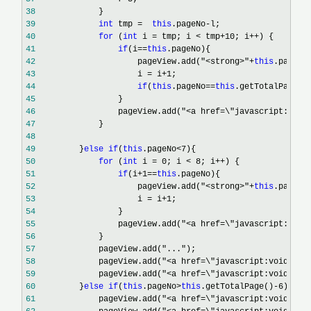
38
39
int
 tmp =  
this
.pageNo-
40
for
 (
int
 i = tmp; i < tmp+10; i++
41
if
(i==
this
42
                     pageView.add("<strong>"+
this
.pageNo
43
                     i = i+1
44
if
(
this
.pageNo==
this
.getTotalPage()
45
46
                 pageView.add("<a href=\"javascript:void
47
48
49
         }
else
if
(
this
.pageNo<7
50
for
 (
int
 i = 0; i < 8; i++
51
if
(i+1==
this
52
                     pageView.add("<strong>"+
this
.pageNo
53
                     i = i+1
54
55
                 pageView.add("<a href=\"javascript:void
56
57
             pageView.add("..."
58
             pageView.add("<a href=\"javascript:void(0);
59
             pageView.add("<a href=\"javascript:void(0);
60
         }
else
if
(
this
.pageNo>
this
.getTotalPage()-6
61
             pageView.add("<a href=\"javascript:void(0);