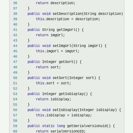
 36
return
 37
 38
public
void
 39
this
.description =
 40
 41
public
 42
return
 43
 44
public
void
 45
this
.imgUrl =
 46
 47
public
 48
return
 49
 50
public
void
 51
this
.sort =
 52
 53
public
 54
return
 55
 56
public
void
 57
this
.isDisplay =
 58
 59
public
static
long
 60
return