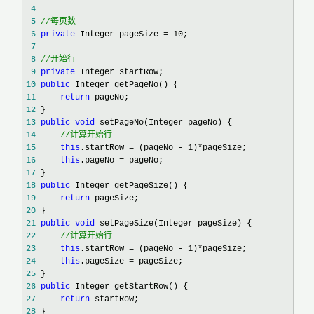
 4
 5
//
每页数
 6
private
 Integer pageSize = 10
 7
 8
//
开始行
 9
private
10
public
11
return
12
13
public
void
14
//
计算开始行
15
this
.startRow = (pageNo - 1)*
16
this
.pageNo =
17
18
public
19
return
20
21
public
void
22
//
计算开始行
23
this
.startRow = (pageNo - 1)*
24
this
.pageSize =
25
26
public
27
return
28