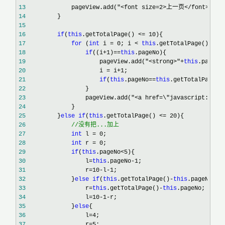
13
             pageView.add("<font size=2>上一页</font>"
14
15
16
if
(
this
.getTotalPage() <= 10
17
for
 (
int
 i = 0; i < 
this
.getTotalPage(); i+
18
if
((i+1)==
this
19
                     pageView.add("<strong>"+
this
.pageNo
20
                     i = i+1
21
if
(
this
.pageNo==
this
.getTotalPage()
22
23
                 pageView.add("<a href=\"javascript:void
24
25
         }
else
if
(
this
.getTotalPage() <= 20
26
//
没有把...加上
27
int
 l = 0
28
int
 r = 0
29
if
(
this
.pageNo<5
30
                 l=
this
.pageNo-1
31
                 r=10-l-1
32
             }
else
if
(
this
.getTotalPage()-
this
.pageNo<5
33
                 r=
this
.getTotalPage()-
this
34
                 l=10-1-
35
             }
else
36
                 l=4
37
                 r=5