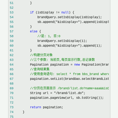
51
52
53
if
 (isDisplay != 
null
54
55
             sb.append("&isDisplay="
56
57
else
58
//
是: 1, 否:0
59
             brandQuery.setIsDisplay(1
60
             sb.append("&isDisplay=").append(1
61
62
//
63
//
三个参数: 当前页,每页显示行数,总记录数
64
         Pagination pagination = 
new
65
//
66
//
使用查询语句: select * from bbs_brand where ... l
67
68
69
//
分页在页面显示 /brand/list.do?name=aaa&&isDispla
70
         String url = "/brand/list.do"
71
72
73
return
74
75