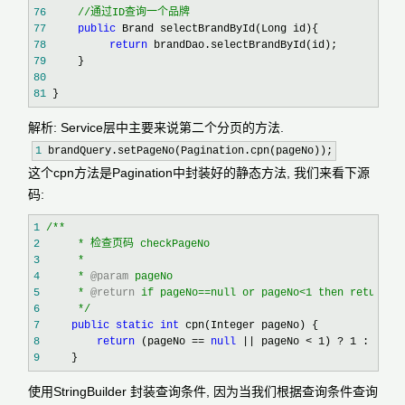
76
//
通过ID查询一个品牌
77
public
78
return
79
80
81
 }
解析: Service层中主要来说第二个分页的方法.
1
brandQuery.setPageNo(Pagination.cpn(pageNo));
这个cpn方法是Pagination中封装好的静态方法, 我们来看下源
码:
1
/**
2
3
4
     * 
@param
5
     * 
@return
6
*/
7
public
static
int
8
return
 (pageNo == 
null
 || pageNo < 1) ? 1
9
     }
使用StringBuilder 封装查询条件, 因为当我们根据查询条件查询