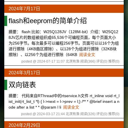
2024年7月17日
flash和eeprom的简单介绍
摘要： flash:比如：W25Q128JV（128M-bit）介绍：W25Q12
8JV芯片的数组被组织成65,536个可编程页面，每个页面大小
为256字节。每次最多可以编程256字节。页面可以以16个为组
进行擦除（4KB扇区擦除）、以128个为组进行擦除（32KB块
擦除）、以256个为组进行擦除（64KB
阅读全文
posted @ 2024-07-17 11:07 北溟有渔
阅读(366)
评论(0)
推荐(0)
2024年3月17日
双向链表
摘要： 代码来自RThread中的rtservice.h文件 rt_inline void rt_l
ist_init(rt_list_t *l) { l->next = l->prev = l;} /** * @brief insert a n
ode after a list * * @param l li
阅读全文
posted @ 2024-03-17 21:44 北溟有渔
阅读(326)
评论(0)
推荐(0)
2024年2月29日