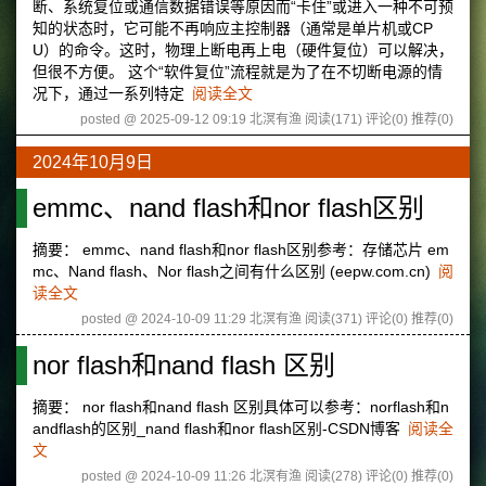
断、系统复位或通信数据错误等原因而“卡住”或进入一种不可预
知的状态时，它可能不再响应主控制器（通常是单片机或CP
U）的命令。这时，物理上断电再上电（硬件复位）可以解决，
但很不方便。 这个“软件复位”流程就是为了在不切断电源的情
况下，通过一系列特定
阅读全文
posted @ 2025-09-12 09:19 北溟有渔
阅读(171)
评论(0)
推荐(0)
2024年10月9日
emmc、nand flash和nor flash区别
摘要： emmc、nand flash和nor flash区别参考：存储芯片 em
mc、Nand flash、Nor flash之间有什么区别 (eepw.com.cn)
阅
读全文
posted @ 2024-10-09 11:29 北溟有渔
阅读(371)
评论(0)
推荐(0)
nor flash和nand flash 区别
摘要： nor flash和nand flash 区别具体可以参考：norflash和n
andflash的区别_nand flash和nor flash区别-CSDN博客
阅读全
文
posted @ 2024-10-09 11:26 北溟有渔
阅读(278)
评论(0)
推荐(0)