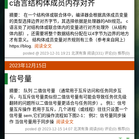
c语言结构体成员内存对齐
摘要： 在一个结构体或联合体中，编译器会根据具体成员变量
的类型选择边界对齐字节，其选择依据是处理器的ABI规范。 c
语言处了对结构体或联合体内的变量进行对齐处理外（从结构
体内部），还需要将整个数据结构分配在以4字节为边界的地方
才有意义。 结构体成员变量对齐规则有三条（参考来自网上）
https://blog.
阅读全文
posted @ 2023-12-31 19:21 北溟有渔
阅读(331)
评论(0)
推荐(0)
2023年12月15日
信号量
摘要： 队列 二值信号量 （通常用于互斥访问和任务同步互
斥，与互斥信号量类似但二值信号量有可能会导致任务优先级
翻转的问题所以二值信号量更适合与任务同步）。 例1：信号
量互斥操作 若用于互斥，几个进程（或线程）往往只设置一个
信号量 sem,它们的操作流程如下图2-1： 例2：信号量同步操
作 当信号量用于同步操
阅读全文
posted @ 2023-12-15 14:07 北溟有渔
阅读(68)
评论(0)
推荐(0)