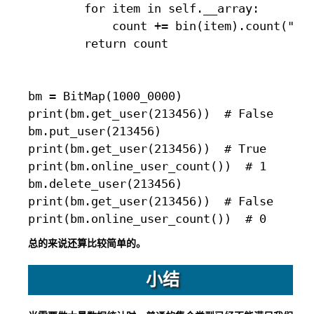
        for item in self.__array:

            count += bin(item).count("1")
        return count

bm = BitMap(1000_0000)

print(bm.get_user(213456))  # False

bm.put_user(213456)

print(bm.get_user(213456))  # True

print(bm.online_user_count())  # 1

bm.delete_user(213456)

print(bm.get_user(213456))  # False

总的来说还算比较简单的。
小结