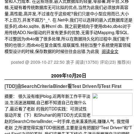
金和人力成本. 在这些场景,嵌入式数据库的轻量,零部署,跨平台,义移
植,无疑有着传统数据库无可比拟的优点,当然为此我们必须放弃高容
量,高性能,高并发,不过谁在乎这些呢?我们只是中小型应用而已,大小
不上百万,并发不超万^_^. 在.Net中,我们可以选择的嵌入式数据库还是
挺多的,db4o,sqlite, 各种xml db. 我之前更倾向于使用db4o,db4o对于
用传统ADO.Net驱动的开发有更多的优势,无需手动Mapping,零SQL.
不过整因为db4o做了很多处理,所以在数据持久化的过程中,我们能干
预的也很少,而db4o在复合属性,级联属性,特别当整个系统使用富领域
模型设计的时候,保存数据的时候往往会出错.为此我
阅读全文
posted @ 2009-10-27 22:50 浪子
阅读(13750)
评论(23)
推荐(6)
2009年10月20日
[TDD]由SearchCriteriaBinder看Test Driven与Test First
摘要：
很久没有维护blog,近两年新工作平平淡
淡,生活迷迷糊糊,自己都不知道自己在做什么
了,最近看了老赵 的我的TDD实践：可测试性
驱动开发（下）和Shuhari的用TDD方式实现老
赵的SearchCriteriaBinder,一时手痒,也来凑凑热闹,赚赚人气. 我觉得
老赵 之所谓觉得实施TDD很困惑,主要是没有把握好"Test Driven"和"T
est First"之间的差别. 我们这里先不下结论.先演示我根据自己的理解,