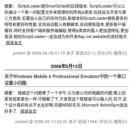
摘要： ScriptLoader是SmartScript的后续版本. ScriptLoader可以让
你通过一个单一的配置文件来管理你的所有js类库,包括自主开发与第
三方类库,无需加入自己的任何代码.新版本的ScriptLoader拥有更多的
特性和更好的性能.支持自动载入依赖脚本,自动更新版本,更新客户端
缓存,同时支持客户端和服务端编程,使得js类库的载入更加透明化,更加
易读.相信ScriptLoader一定会成为你开发Asp.net webstie的良好助手.
阅读全文
posted @ 2008-06-09 01:15 浪子
阅读(5211)
评论(35)
推荐(0)
2008年5月13日
关于Windows Mobile 6 Professional Emulator中的一个串口
设置小问题.
摘要： 我被这个问题晕了一个中午,以为是公司的电脑的问题,晚上回
家发现家里也一样.仔细看了下,才发现这个框框是可以输入的,巨汗,这
个设计真的有点不太友好啊.同是MS的东东,Microsoft ActiveSync就友
好多了.
阅读全文
posted @ 2008-05-13 22:22 浪子
阅读(1594)
评论(3)
推荐(0)