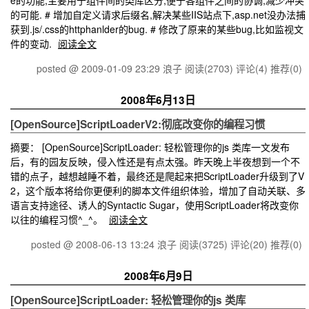
e的功能,主要用于组件间的类库区分,便于各组件之间的协调,减少冲突
的可能. # 增加自定义请求后缀名,解决某些IIS站点下,asp.net没办法捕
获到.js/.css的httphanlder的bug. # 修改了原来的某些bug,比如监视文
件的变动.
阅读全文
posted @ 2009-01-09 23:29 浪子
阅读(2703)
评论(4)
推荐(0)
2008年6月13日
[OpenSource]ScriptLoaderV2:彻底改变你的编程习惯
摘要： [OpenSource]ScriptLoader: 轻松管理你的js 类库一文发布
后，有的园友反映，侵入性还是有点太强。昨天晚上半夜想到一个不
错的点子，越想越睡不着，最终还是爬起来把ScriptLoader升级到了V
2，这个版本将给你更便利的脚本文件组织体验，增加了自动关联、多
语言支持途径、诱人的Syntactic Sugar，使用ScriptLoader将改变你
以往的编程习惯^_^。
阅读全文
posted @ 2008-06-13 13:24 浪子
阅读(3725)
评论(20)
推荐(0)
2008年6月9日
[OpenSource]ScriptLoader: 轻松管理你的js 类库