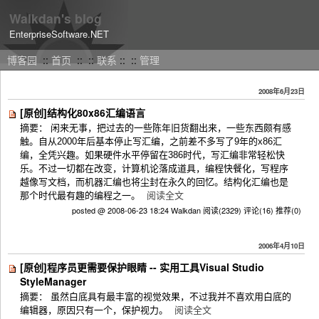
Walkdan's blog
EnterpriseSoftware.NET
博客园
::
首页
::
::
联系
::
::
管理
2008年6月23日
[原创]结构化80x86汇编语言
摘要： 闲来无事，把过去的一些陈年旧货翻出来，一些东西颇有感
触。自从2000年后基本停止写汇编，之前差不多写了9年的x86汇
编，全凭兴趣。如果硬件水平停留在386时代，写汇编非常轻松快
乐。不过一切都在改变，计算机论落成道具，编程快餐化，写程序
越像写文档，而机器汇编也将尘封在永久的回忆。结构化汇编也是
那个时代最有趣的编程之一。
阅读全文
posted @ 2008-06-23 18:24 Walkdan
阅读(2329)
评论(16)
推荐(0)
2006年4月10日
[原创]程序员更需要保护眼睛 -- 实用工具Visual Studio
StyleManager
摘要： 虽然白底具有最丰富的视觉效果，不过我并不喜欢用白底的
编辑器，原因只有一个，保护视力。
阅读全文