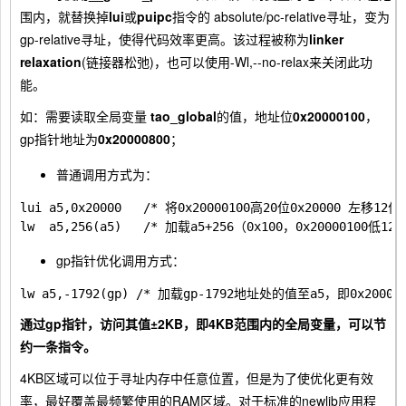
围内，就替换掉
lui
或
puipc
指令的 absolute/pc-relative寻址，变为
gp-relative寻址，使得代码效率更高。该过程被称为
linker
relaxation
(链接器松弛)，也可以使用
-Wl,--no-relax
来关闭此功
能。
如：需要读取全局变量
tao_global
的值，地址位
0x20000100
，
gp指针地址为
0x20000800
；
普通调用方式为：
lui a5,0x20000   /* 将0x20000100高20位0x20000 左移12
gp指针优化调用方式：
通过gp指针，访问其值±2KB，即4KB范围内的全局变量，可以节
约一条指令。
4KB区域可以位于寻址内存中任意位置，但是为了使优化更有效
率，最好覆盖最频繁使用的RAM区域。对于标准的newlib应用程