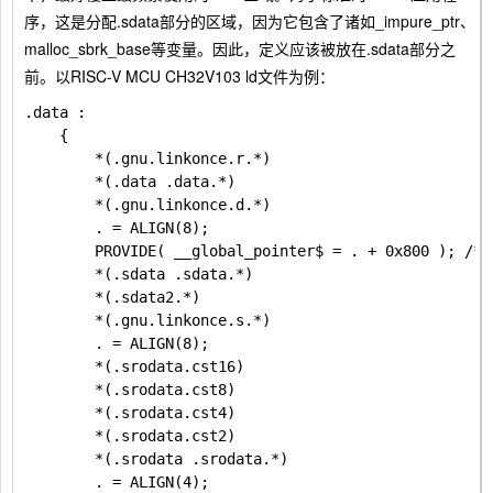
序，这是分配.sdata部分的区域，因为它包含了诸如_impure_ptr、
malloc_sbrk_base等变量。因此，定义应该被放在.sdata部分之
前。以RISC-V MCU CH32V103 ld文件为例：
.data :

	{

    	*(.gnu.linkonce.r.*)

    	*(.data .data.*)

    	*(.gnu.linkonce.d.*)

		. = ALIGN(8);

    	PROVIDE( __global_pointer$ = . + 0x800 ); /* __global_pointer地址*/

    	*(.sdata .sdata.*)

		*(.sdata2.*)

    	*(.gnu.linkonce.s.*)

    	. = ALIGN(8);

    	*(.srodata.cst16)

    	*(.srodata.cst8)

    	*(.srodata.cst4)

    	*(.srodata.cst2)

    	*(.srodata .srodata.*)

    	. = ALIGN(4);
