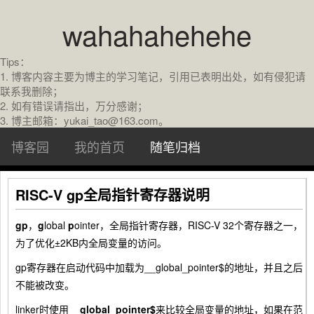
wahahahehehe
Tips：
1. 博客内容主要为博主的学习笔记，引用已表明出处，如有侵犯请
联系我删除；
2. 如有错误请指出，万分感谢；
3. 博主邮箱：yukai_tao@163.com。
博客园
我的首页
随笔归档
RISC-V gp全局指针寄存器说明
gp
，
g
lobal
p
ointer，全局指针寄存器，RISC-V 32个寄存器之一，
为了优化±2KB内全局变量的访问。
gp寄存器在启动代码中加载为
__global_pointer$
的地址，并且之后
不能被改变。
linker时使用
__global_pointer$
来比较全局变量的地址，如果在范