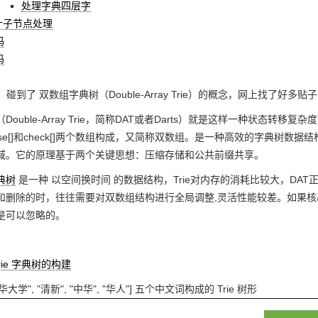
处理字典四层字
叶子节点处理
码
码
时，碰到了 双数组字典树（Double-Array Trie）的概念，网上找
ouble-Array Trie，简称DAT或者Darts）就是这样一种状态转移复杂
se[]和check[]两个数组构成，又简称双数组。是一种高效的字典树
域。它的原理基于两个关键思想：压缩存储和公共前缀共享。
字典树
是一种 以空间换时间 的数据结构，Trie对内存的消耗比较大，DAT
和删除的时，往往需要对双数组结构进行全局调整,灵活性能较差。如果
是可以忽略的。
rie 字典树的构建
清华大学", "清新", "中华", "华人"] 五个中文词构成的 Trie 树形