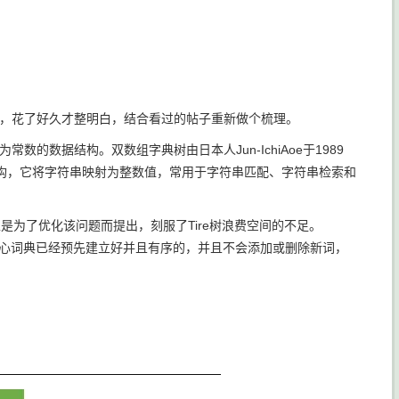
了好多贴子，花了好久才整明白，结合看过的帖子重新做个梳理。
度为常数的数据结构。双数组字典树由日本人Jun-IchiAoe于1989
数据结构，它将字符串映射为整数值，常用于字符串匹配、字符串检索和
正是为了优化该问题而提出，刻服了Tire树浪费空间的不足。
核心词典已经预先建立好并且有序的，并且不会添加或删除新词，