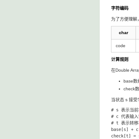
字符编码
为了方便理解，将
char
code
计算规则
在Double Ar
bas
che
当
状态 s
接受
# s 表示当
# c 代表输入字
# t 表示转
base[s] +
check[t]