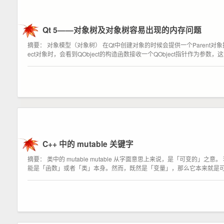
Qt 5——对象树及对象树容易出现的内存问题
摘要： 对象模型（对象树） 在Qt中创建对象的时候会提供一个Parent对象
ect对象时，会看到QObject的构造函数接收一个QObject指针作为参数，这
C++ 中的 mutable 关键字
摘要： 类中的 mutable mutable 从字面意思上来说，是「可变
能是「函数」或者「类」本身。然而，既然是「变量」，那么它本来就是可变的，