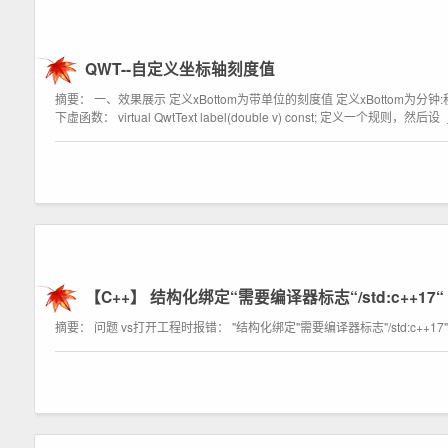
QWT--自定义坐标轴刻度值
摘要： 一、效果展示 定义xBottom为带单位的刻度值 定义xBottom为分
下虚函数： virtual QwtText label(double v) const; 定义一个规则，然后设
【C++】 结构化绑定“需要编译器标志“/std:c++17“
摘要： 问题 vs打开工程时报错： "结构化绑定"需要编译器标志"/std:c++17