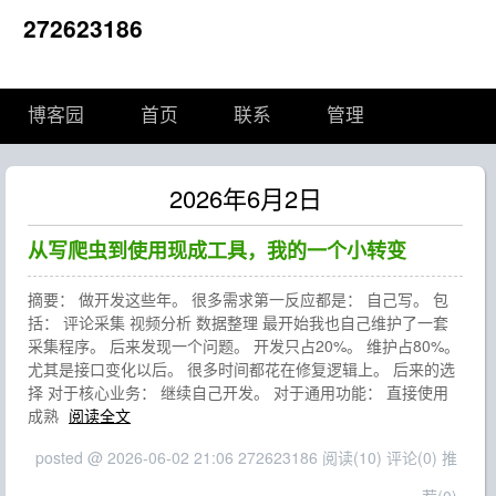
272623186
博客园
首页
联系
管理
2026年6月2日
从写爬虫到使用现成工具，我的一个小转变
摘要： 做开发这些年。 很多需求第一反应都是： 自己写。 包
括： 评论采集 视频分析 数据整理 最开始我也自己维护了一套
采集程序。 后来发现一个问题。 开发只占20%。 维护占80%。
尤其是接口变化以后。 很多时间都花在修复逻辑上。 后来的选
择 对于核心业务： 继续自己开发。 对于通用功能： 直接使用
成熟
阅读全文
posted @ 2026-06-02 21:06 272623186
阅读(10)
评论(0)
推