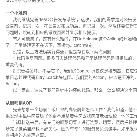
MVC中拦截器的使用方法。
一个小难题
我们继续完善“MVC公告发布系统”，这次，我们的需求是对公告
公告前，记录一次，在公告发布成功后，再记录一次。然后还要使得
问题时，跳转到相应的错误页面并显示相应提示。
有人可能笑了，这有什么难的，在DoRelease这个Action的开
了。异常处理更不在话下，直接try...catch搞定。
没错，以上方法确实行得通，但是存在以下两点问题:
1.代码重复问题。很多日志处理代码和异常处理代码是很相似的，这样
重复代码。
2.职责被破坏。不要忘了，我们的Controller仅仅是控制器，它
堆日志处理代码和try...catch块包围。我们要的Action，应该是
Action。
以上两点，造成了我们系统中的坏味代码。那么，怎么解决这个问
从厨师到AOP
先来想象一个场景：饭店里的高级厨师怎么工作？我们知道，他不
果发现手里牛肉变质了他更不用拿着牛肉去找肉店老板理论，他的工
当原料送来后，有专门的顺菜切菜工进行洗菜、切菜，然后把处理
炒完了送菜自然也不必关心，因为有专门的服务员负责这事。如果发
有相应的人处理这事。