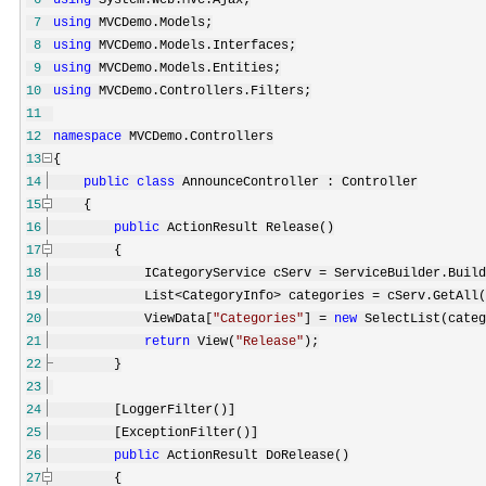
6
using
System.Web.Mvc.Ajax;
7
using
MVCDemo.Models;
8
using
MVCDemo.Models.Interfaces;
9
using
MVCDemo.Models.Entities;
10
using
MVCDemo.Controllers.Filters;
11
12
namespace
MVCDemo.Controllers
13
{
14
public
class
AnnounceController : Controller
15
{
16
public
ActionResult Release()
17
{
18
ICategoryService cServ
=
ServiceBuilder.Build
19
List
<
CategoryInfo
>
categories
=
cServ.GetAll(
20
ViewData[
"
Categories
"
]
=
new
SelectList(cate
21
return
View(
"
Release
"
);
22
}
23
24
[LoggerFilter()]
25
[ExceptionFilter()]
26
public
ActionResult DoRelease()
27
{