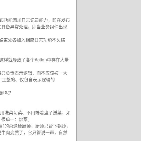
发布功能添加日志记录能力，即在发布
其具备异常处理，即当业务组件出现
始和结束处各加入相应日志功能不久结
就导致了各个Action中存在大量
应该只负责表示逻辑，而不应该被一大
干净的、工整的、仅包含表示逻辑的
题呢？
用洗菜切菜、不用端着盘子送菜、如
作很单一：炒菜。
好的菜送给厨师，厨师只管下锅炒，
现牛肉变质了，它只管说一声，自然