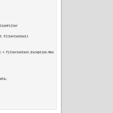
tionFilter
t filterContext)
]
=
filterContext.Exception.Mes
ata,