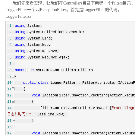
我们先来看实现：让我们在Controllers目录下新建一个Filters目录
LoggerFilter一个叫ExceptionFilter。首先是LoggerFilter的代码。
LoggerFilter.cs:
1
using
System;
2
using
System.Collections.Generic;
3
using
System.Linq;
4
using
System.Web;
5
using
System.Web.Mvc;
6
using
System.Web.Mvc.Ajax;
7
8
namespace
MVCDemo.Controllers.Filters
9
{
10
public
class
LoggerFilter : FilterAttribute, IActionF
11
{
12
void
IActionFilter.OnActionExecuting(ActionExecut
13
{
14
filterContext.Controller.ViewData[
"
ExecutingL
日志！时间：
"
+
DateTime.Now;
15
}
16
17
void
IActionFilter.OnActionExecuted(ActionExecute