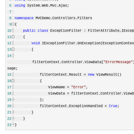
6
using
System.Web.Mvc.Ajax;
7
8
namespace
MVCDemo.Controllers.Filters
9
{
10
public
class
ExceptionFilter : FilterAttribute,IExcep
11
{
12
void
IExceptionFilter.OnException(ExceptionContex
13
{
14
filterContext.Controller.ViewData[
"
ErrorMessage
"
sage;
15
filterContext.Result
=
new
ViewResult()
16
{
17
ViewName
=
"
Error
"
,
18
ViewData
=
filterContext.Controller.ViewD
19
}
;
20
filterContext.ExceptionHandled
=
true
;
21
}
22
}
23
}