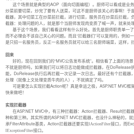
这个场景就是典型的AOP（面向切面编程）。厨师可以看成是业务组
炒菜前要切菜，炒完了要有人送菜，可这不是厨师该关心的事啊！于
截器，其中切菜工在炒菜前拦截，进行切菜，服务员在炒菜后拦截，
截器：处理问题的人，就是那个当厨师发现肉变质了喊一声，就来处
基于这个场景，我们看看这样有什么好处。首先是厨师职责单一了
而不必理会不该自己关心的问题。而且“拦截器们”可以复用的，例如
是只招一名服务员，反正一名服务员就可以给三名厨师端菜，这样，
回来
好的，现在回到我们的“MVC公告发布系统”。相信看了上面的场景，你
不就是厨师吗，如果我们可以将日志功能做成拦截器，在DoReleas
能，DoRelease执行后再拦截一次记录一次日志。最好还有个拦截器，
处理（就像上文处理变质牛肉的人），不就搞定了吗。
可是要怎么实现拦截Action呢？真是幸运之极，ASP.NET MV
快来做吧！
实现拦截器
在ASP.NET MVC中，有三种拦截器：Action拦截器、Result拦截
种和第三种。其实所谓的ASP.NET MVC拦截器，也没什么神秘的
承FilterAttribute基类，Action拦截器还要实现
接口，而Exc
IActionFilter
IExceptionFilter接口。