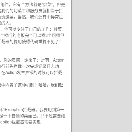
件，它有个方法就是“炒菜”，但是
是我们的切菜工和服务员就相当于拦
负责送菜。当然，我们还有个异常拦
理的人。
，他可以专注于自己的工作：炒菜，
一个抠门的老板完全可以找3个厨师但
拦截器的复用使得代码重复不见了！
的灵感一定来了：对啊，Action
e执行前先拦截一次完成记录日志功
在Action发生异常的时候可以拦截
C框架中内置了这种机制！哈哈，我们赶
器和Exception拦截器。我要用到第一
，就是一个普通的类而已。只不过需要继
eption拦截器需要实现