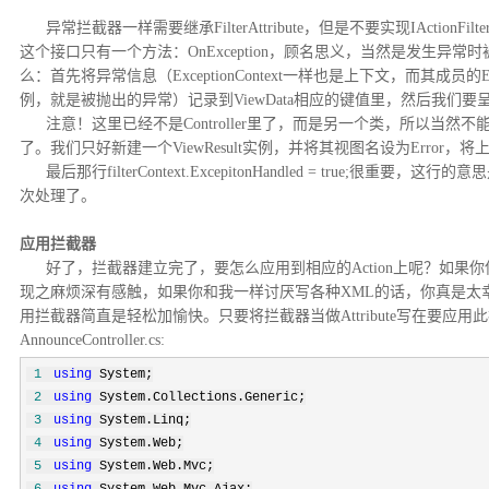
异常拦截器一样需要继承FilterAttribute，但是不要实现IActionFilter
这个接口只有一个方法：OnException，顾名思义，当然是发生异
么：首先将异常信息（ExceptionContext一样也是上下文，而其成员的Exce
例，就是被抛出的异常）记录到ViewData相应的键值里，然后我们要呈现
注意！这里已经不是Controller里了，而是另一个类，所以当然不能调用V
了。我们只好新建一个ViewResult实例，并将其视图名设为Error，将上
最后那行filterContext.ExcepitonHandled = true;很重
次处理了。
应用拦截器
好了，拦截器建立完了，要怎么应用到相应的Action上呢？如果你使用
现之麻烦深有感触，如果你和我一样讨厌写各种XML的话，你真是太幸福了
用拦截器简直是轻松加愉快。只要将拦截器当做Attribute写在要应用此
AnnounceController.cs:
1
using
System;
2
using
System.Collections.Generic;
3
using
System.Linq;
4
using
System.Web;
5
using
System.Web.Mvc;