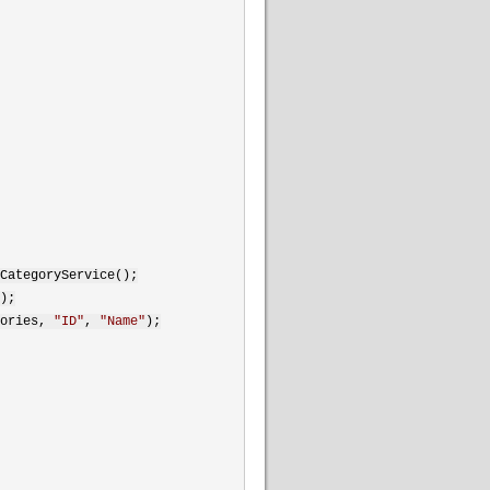
CategoryService();
);
gories,
"
ID
"
,
"
Name
"
);