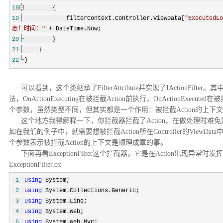
18
{
19
filterContext.Controller.ViewData[
"
ExecutedLo
志！时间：
"
+
DateTime.Now;
20
}
21
}
22
}
可以看到，这个类继承了FilterAttribute并实现了IActionFilter。其中
法，OnActionExecuting在被拦截Action前执行，OnActionExecu
个参数，虽然类型不同，但其实都是一个作用：被拦截Action的上下
这个地方我得解释一下，你拦截器拦截了Action，在做处理时难免要
如在我们的例子中，就需要想被拦截Action所在Controller的View
个参数表示被拦截Action的上下文是顺理成章的事。
下面再看ExceptionFilter这个拦截器，它是在Action出现异常时
ExceptionFilter.cs:
1
using
System;
2
using
System.Collections.Generic;
3
using
System.Linq;
4
using
System.Web;
5
using
System.Web.Mvc;