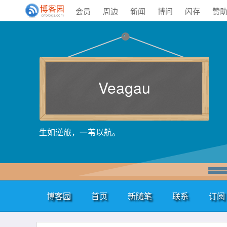
会员
周边
新闻
博问
闪存
赞
Veagau
生如逆旅，一苇以航。
博客园
首页
新随笔
联系
订阅