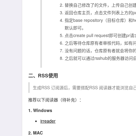
替换自己修改了的文件，上传自己创
返回仓库主页，点击文件列表上方的
p
指定
base repository
（目标仓库）和
h
默认即可。
点击
create pull request
即可创建
pr
请
之后等待仓库原有者审核代码，如有
没有问题的话，仓库原有者就会将你
之后就可以通过rsshub的服务器访问
二、RSS使用
生成RSS 订阅源后，需要搭配RSS 阅读器才能浏览
推荐以下阅读器（待补充）：
1. Windows
irreader
2. MAC