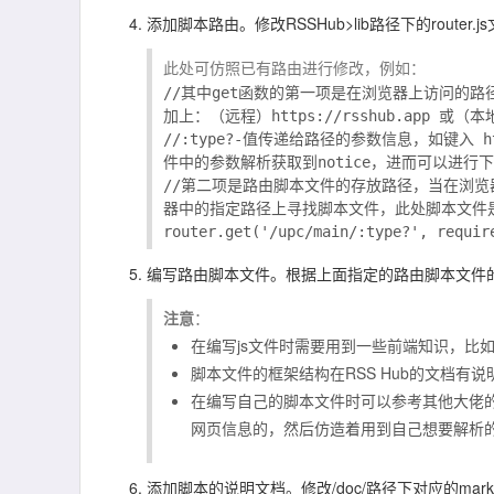
添加脚本路由。修改
RSSHub>lib
路径下的
router.js
此处可仿照已有路由进行修改，例如：
//其中get函数的第一项是在浏览器上访问的路
加上：（远程）https://rsshub.app 或（本地）
//:type?-值传递给路径的参数信息，如键入 http
件中的参数解析获取到notice，进而可以进行下
//第二项是路由脚本文件的存放路径，当在浏览器中键入h
器中的指定路径上寻找脚本文件，此处脚本文件是m
编写路由脚本文件。根据上面指定的路由脚本文件的
注意
：
在编写js文件时需要用到一些前端知识，比
脚本文件的框架结构在RSS Hub的文档有
在编写自己的脚本文件时可以参考其他大佬
网页信息的，然后仿造着用到自己想要解析
添加脚本的说明文档。修改
/doc/
路径下对应的mark