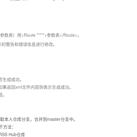
。
参数表）用
<Route *****>参数表</Route>
。
示的警告和错误信息进行修改。
否生成成功。
如果返回xml文件内容则表示生成成功。
题。
有者拉取本人仓库分支，合并到
master
分支中。
下方法：
RSS Hub仓库