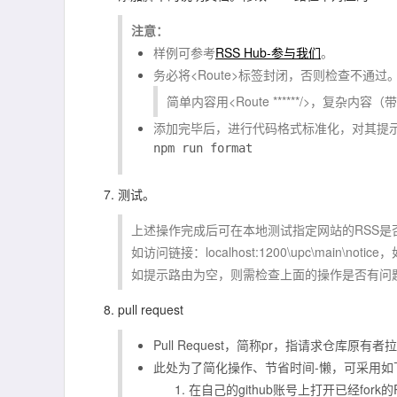
注意：
样例可参考
RSS Hub-参与我们
。
务必将
<Route>
标签封闭，否则检查不通过
简单内容用
<Route ******/>
，复杂内容（带
添加完毕后，进行代码格式标准化，对其提
测试。
上述操作完成后可在本地测试指定网站的RSS是
如访问链接：
localhost:1200\upc\main\notice
，
如提示路由为空，则需检查上面的操作是否有问
pull request
Pull Request，简称pr，指请求仓库原
此处为了简化操作、节省时间-
懒
，可采用如
在自己的github账号上打开已经fork的