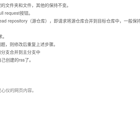
建的文件夹和文件，其他的保持不变。
ull request
按钮。
ead repository
（源仓库），即请求将源仓库合并到目标仓库中，一般保
求。
问题，则修改后重复上述步骤。
的分支合并到主分支中
自己创建的rss了。
自己心仪的网页内容。