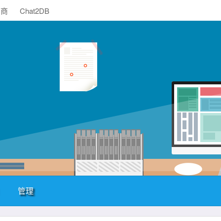
助商
Chat2DB
管理