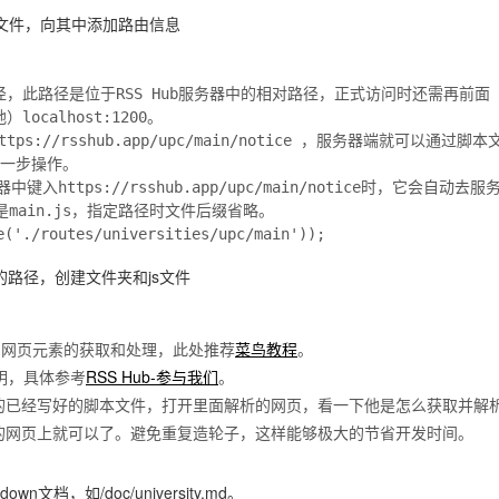
文件，向其中添加路由信息
径，此路径是位于RSS Hub服务器中的相对路径，正式访问时还需再前面
localhost:1200。

s://rsshub.app/upc/main/notice ，服务器端就可以通过脚本
一步操作。

ttps://rsshub.app/upc/main/notice时，它会自动去服
ain.js，指定路径时文件后缀省略。

路径，创建文件夹和js文件
如网页元素的获取和处理，此处推荐
菜鸟教程
。
说明，具体参考
RSS Hub-参与我们
。
的已经写好的脚本文件，打开里面解析的网页，看一下他是怎么获取并解
的网页上就可以了。避免重复造轮子，这样能够极大的节省开发时间。
down文档，如
/doc/university.md
。