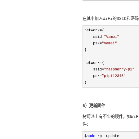
在其中加入WiFi的SSID和密
network=
{

    ssid
=
"
Vamei
"
    psk
=
"
vamei
"
}

network
=
{

    ssid
=
"
raspberry-pi
"
    psk
=
"
pipi12345
"
}
6）更新固件
树莓派上有不少的硬件，如Wi
件：
$
sudo
 rpi-update