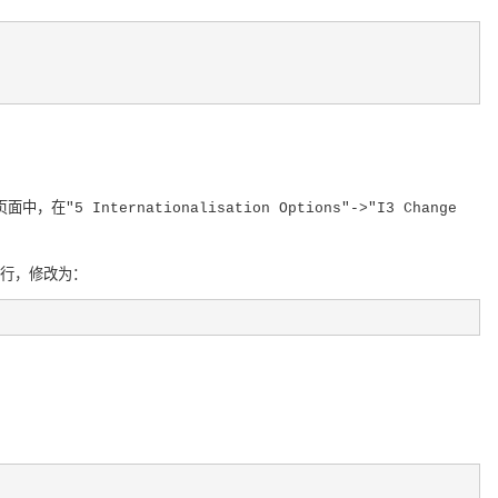
ternationalisation Options"->"I3 Change
的一行，修改为：