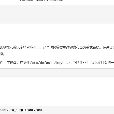
盘和输入字符对应不上。这个时候需要更改键盘布局为美式布局。在设置页面中，在"5 In
选择。
工修改。在文件/etc/default/keyboard中找到XKBLAYOUT打头
cant/wpa_supplicant.conf