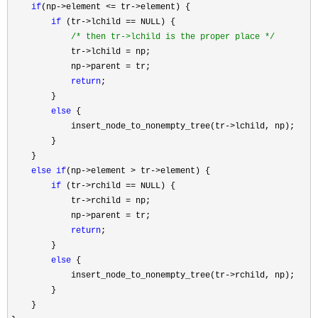
if
(np->element <= tr->
element) {

if
 (tr->lchild ==
 NULL) {

/*
 then tr->lchild is the proper place 
*/
            tr
->lchild =
 np;

            np
->parent =
 tr;

return
;

        }

else
 {

            insert_node_to_nonempty_tree(tr
->
lchild, np);

        }

    }

else
if
(np->element > tr->
element) {

if
 (tr->rchild ==
 NULL) {

            tr
->rchild =
 np;

            np
->parent =
 tr;

return
;

        }

else
 {

            insert_node_to_nonempty_tree(tr
->
rchild, np);

        }

    }
