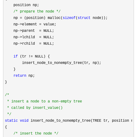
    position np;

/*
 prepare the node 
*/
    np 
= (position) malloc(
sizeof
(
struct
 node));

    np
->element =
 value;

    np
->parent  =
 NULL;

    np
->lchild  =
 NULL;

    np
->rchild  =
 NULL;

if
 (tr !=
 NULL) {

        insert_node_to_nonempty_tree(tr, np);

    }

return
 np;

}

/*
 * insert a node to a non-empty tree

 * called by insert_value()

*/
static
void
 insert_node_to_nonempty_tree(TREE tr, position np)
{

/*
 insert the node 
*/