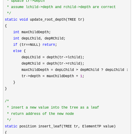
 * update tr->depth

 * assume lchild->depth and rchild->depth are correct

*/
static
void
 update_root_depth(TREE tr) 

{

int
 maxChildDepth; 

int
 depLChild, depRChild;

if
 (tr==NULL) 
return
;

else
 {

        depLChild 
= depth(tr->
lchild);

        depRChild 
= depth(tr->
rchild);

        maxChildDepth 
= depLChild > depRChild ?
 depLChild : de
        tr
->depth = maxChildDepth + 
1
;

    }

}

/*
 * insert a new value into the tree as a leaf

 * return address of the new node

*/
static
 position insert_leaf(TREE tr, ElementTP value) 

{
