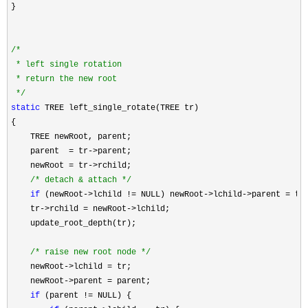
}

/*
 * left single rotation 

 * return the new root

*/
static
 TREE left_single_rotate(TREE tr) 

{

    TREE newRoot, parent;

    parent  
= tr->
parent;

    newRoot 
= tr->
rchild;

/*
 detach & attach 
*/
if
 (newRoot->lchild != NULL) newRoot->lchild->parent =
 tr;
    tr
->rchild = newRoot->
lchild;

    update_root_depth(tr);

/*
 raise new root node 
*/
    newRoot
->lchild =
 tr;

    newRoot
->parent =
 parent;

if
 (parent !=
 NULL) {
