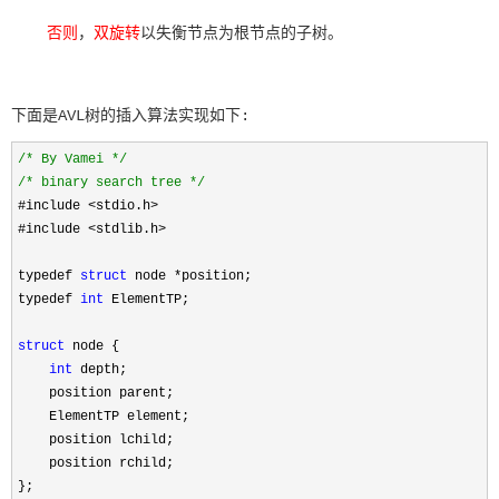
否则
，
双旋转
以失衡节点为根节点的子树。
下面是AVL树的插入算法实现如下:
/*
 By Vamei 
*/
/*
 binary search tree 
*/
#include 
<stdio.h>
#include 
<stdlib.h>
typedef 
struct
 node *
position;

typedef 
int
 ElementTP;

struct
 node {

int
 depth; 

    position parent;

    ElementTP element;

    position lchild;

    position rchild;

};
