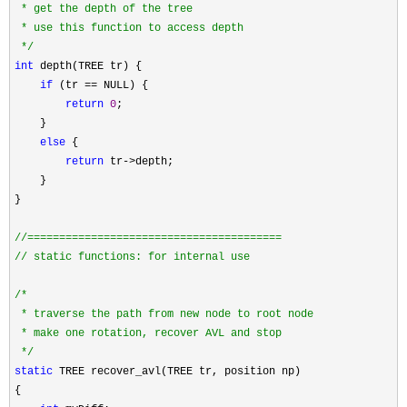
 * get the depth of the tree

 * use this function to access depth

*/
int
 depth(TREE tr) {

if
 (tr ==
 NULL) {

return
0
;

    }

else
 {

return
 tr->
depth;

    }

}

//
//
 static functions: for internal use
/*
 * traverse the path from new node to root node

 * make one rotation, recover AVL and stop

*/
static
 TREE recover_avl(TREE tr, position np) 

{
