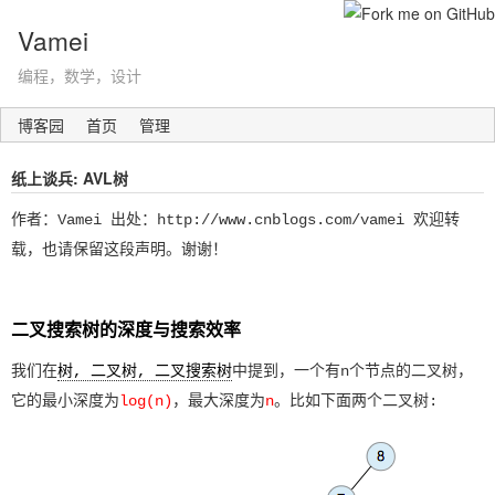
Vamei
编程，数学，设计
博客园
首页
管理
纸上谈兵: AVL树
作者：Vamei 出处：http://www.cnblogs.com/vamei 欢迎转
载，也请保留这段声明。谢谢！
二叉搜索树的深度与搜索效率
我们在
树, 二叉树, 二叉搜索树
中提到，一个有n个节点的二叉树，
它的最小深度为
log(n)
，最大深度为
n
。比如下面两个二叉树: