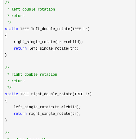
/*
 * left double rotation

 * return

*/
static
 TREE left_double_rotate(TREE tr) 

{

    right_single_rotate(tr
->
rchild);

return
 left_single_rotate(tr);

}

/*
 * right double rotation

 * return

*/
static
 TREE right_double_rotate(TREE tr) 

{

    left_single_rotate(tr
->
lchild);

return
 right_single_rotate(tr);

}

/*