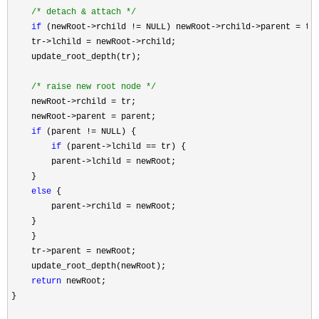
/*
 detach & attach 
*/
if
 (newRoot->rchild != NULL) newRoot->rchild->parent =
 tr;
    tr
->lchild = newRoot->
rchild;

    update_root_depth(tr);

/*
 raise new root node 
*/
    newRoot
->rchild =
 tr;

    newRoot
->parent =
 parent;

if
 (parent !=
 NULL) {

if
 (parent->lchild ==
 tr) {

        parent
->lchild =
 newRoot;

    }

else
 {

        parent
->rchild =
 newRoot;

    }

    }

    tr
->parent =
 newRoot;

    update_root_depth(newRoot);

return
 newRoot;

}
