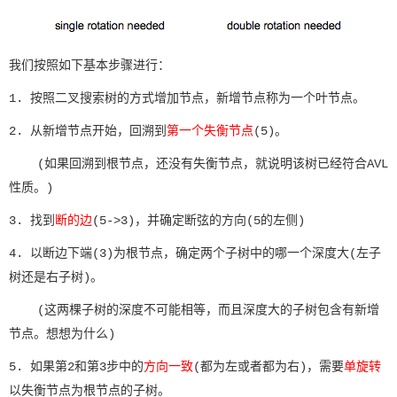
我们按照如下基本步骤进行：
1. 按照二叉搜索树的方式增加节点，新增节点称为一个叶节点。
2. 从新增节点开始，回溯到
第一个失衡节点
(5)。
(如果回溯到根节点，还没有失衡节点，就说明该树已经符合AVL
性质。)
3. 找到
断的边
(5->3)，并确定断弦的方向(5的左侧)
4. 以断边下端(3)为根节点，确定两个子树中的哪一个深度大(左子
树还是右子树)。
(这两棵子树的深度不可能相等，而且深度大的子树包含有新增
节点。想想为什么)
5. 如果第2和第3步中的
方向一致
(都为左或者都为右)，需要
单旋转
以失衡节点为根节点的子树。