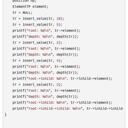
    position np;

    ElementTP element;

    tr 
=
 NULL;

    tr 
= insert_value(tr, 
18
);

    tr 
= insert_value(tr, 
5
);

    printf(
"
root: %d\n
"
, tr->
element);

    printf(
"
depth: %d\n
"
, depth(tr));

    tr 
= insert_value(tr, 
2
); 

    printf(
"
root: %d\n
"
, tr->
element);

    printf(
"
depth: %d\n
"
, depth(tr));

    tr 
= insert_value(tr, 
4
);

    printf(
"
root: %d\n
"
, tr->
element);

    printf(
"
depth: %d\n
"
, depth(tr));

    printf(
"
root->lchild: %d\n
"
, tr->lchild->
element);

    tr 
= insert_value(tr, 
3
);

    printf(
"
root: %d\n
"
, tr->
element);

    printf(
"
depth: %d\n
"
, depth(tr));

    printf(
"
root->lchild: %d\n
"
, tr->lchild->
element);

    printf(
"
root->lchild->lchild: %d\n
"
, tr->lchild->lchild->
}
