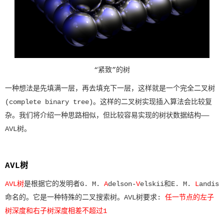
“紧致”的树
一种想法是先填满一层，再去填充下一层，这样就是一个完全二叉树
(complete binary tree)。这样的二叉树实现插入算法会比较复
杂。我们将介绍一种思路相似，但比较容易实现的树状数据结构——
AVL树。
AVL树
AVL树
是根据它的发明者G. M.
A
delson-
V
elskii
和
E. M.
L
andis
命名的。
它是一种特殊的二叉搜索树。AVL树要求:
任一节点的左子
树深度和右子树深度相差不超过1