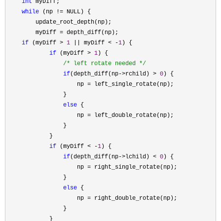
int
 myDiff;

while
 (np !=
 NULL) {

        update_root_depth(np);

        myDiff 
=
 depth_diff(np);

if
 (myDiff > 
1
 || myDiff < -
1
) {

if
 (myDiff > 
1
) {

/*
 left rotate needed 
*/
if
(depth_diff(np->rchild) > 
0
) {

                    np 
=
 left_single_rotate(np);

                }

else
 {

                    np 
=
 left_double_rotate(np);

                }

            }

if
 (myDiff < -
1
) {

if
(depth_diff(np->lchild) < 
0
) {

                    np 
=
 right_single_rotate(np);

                }

else
 {

                    np 
=
 right_double_rotate(np);

                }

            }
