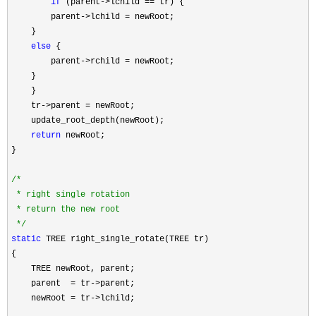
if
 (parent->lchild ==
 tr) {

        parent
->lchild =
 newRoot;

    }

else
 {

        parent
->rchild =
 newRoot;

    }

    }

    tr
->parent =
 newRoot;

    update_root_depth(newRoot);

return
 newRoot;

}

/*
 * right single rotation 

 * return the new root

*/
static
 TREE right_single_rotate(TREE tr) 

{

    TREE newRoot, parent;

    parent  
= tr->
parent;

    newRoot 
= tr->
lchild;
