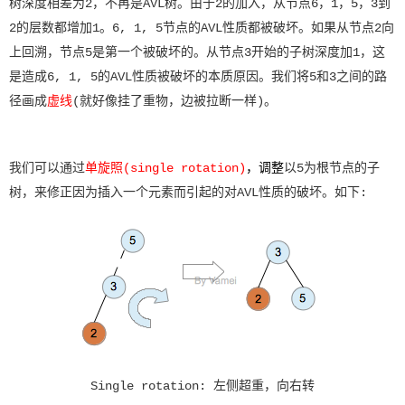
树深度相差为2，不再是AVL树。由于2的加入，从节点6，1，5，3到
2的层数都增加1。6, 1, 5节点的AVL性质都被破坏。如果从节点2向
上回溯，节点5是第一个被破坏的。从节点3开始的子树深度加1，这
是造成6, 1, 5的AVL性质被破坏的本质原因。我们将5和3之间的路
径画成
虚线
(就好像挂了重物，边被拉断一样)。
我们可以通过
单旋照(single rotation)
，调整
以5为根节点的子
树，来修正因为插入一个元素而引起的对AVL性质的破坏。如下:
Single rotation: 左侧超重，向右转