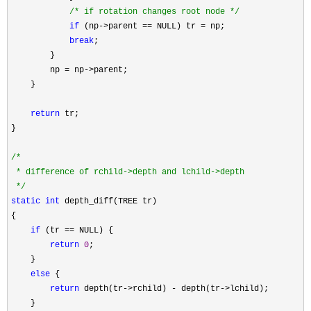
/*
 if rotation changes root node 
*/
if
 (np->parent == NULL) tr =
 np;

break
;

        }

        np 
= np->
parent;

    }

return
 tr;

}

/*
 * difference of rchild->depth and lchild->depth

*/
static
int
 depth_diff(TREE tr) 

{

if
 (tr ==
 NULL) {

return
0
;

    }

else
 {

return
 depth(tr->rchild) - depth(tr->
lchild);

    }
