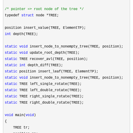
/*
 pointer => root node of the tree 
*/
typedef 
struct
 node *
TREE;

int
 depth(TREE);

static
void
static
void
static
static
int
static
static
void
static
static
static
static
 TREE right_double_rotate(TREE);

void
 main(
void
) 

{

    TREE tr;
