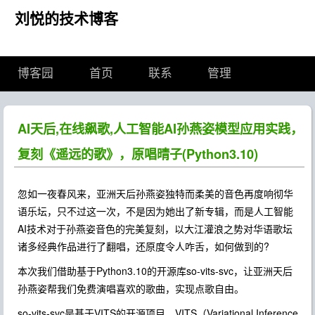
刘悦的技术博客
博客园
首页
联系
管理
AI天后,在线飙歌,人工智能AI孙燕姿模型应用实践，
复刻《遥远的歌》，原唱晴子(Python3.10)
忽如一夜春风来，亚洲天后孙燕姿独特而柔美的音色再度响彻华
语乐坛，只不过这一次，不是因为她出了新专辑，而是人工智能
AI技术对于孙燕姿音色的完美复刻，以大江灌浪之势对华语歌坛
诸多经典作品进行了翻唱，还原度令人咋舌，如何做到的?
本次我们借助基于Python3.10的开源库so-vits-svc，让亚洲天后
孙燕姿帮我们免费演唱喜欢的歌曲，实现点歌自由。
so-vits-svc是基于VITS的开源项目，VITS（Variational Inference