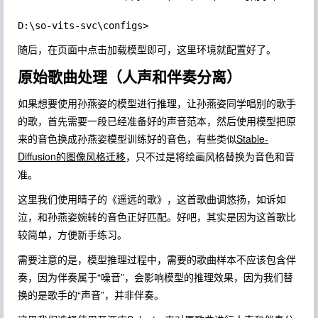
随后，在页面中点击加载模型即可，这里环境就配置好了。
原始歌曲处理（人声和伴奏分离）
如果想要使用孙燕姿的模型进行推理，让孙燕姿同学唱别的歌手
的歌，首先需要一段已经准备好的声音范本，然后使用模型把原
来的音色换成孙燕姿模型训练好的音色，有些类似
Stable-
Diffusion的图像风格迁移
，只不过是将绘画风格替换为音色和音
准。
这里我们使用晴子的《遥远的歌》，这首歌曲调悠扬，如诉如
泣，和孙燕姿婉转的音色正好匹配。好吧，其实是因为这首歌比
较简单，方便新手练习。
需要注意的是，模型推理过程中，需要的歌曲样本不应该包含伴
奏，因为伴奏属于“噪音”，会影响模型的推理效果，因为我们替
换的是歌手的“声音”，并非伴奏。