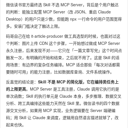
微信读书官方最终选 Skill 不选 MCP Server，背后是个用户触达
的判断：能独立配置 MCP Server（改 JSON、重启 Claude
Desktop）的用户只是少数，但能跑
npx
一行命令的用户范围宽得
多。安装门槛决定了触达上限。
码哥自己在给 it-article-producer 做工具选型的时候，也面对过这
个判断：图片上传 CDN 这个步骤，一开始想过做成 MCP Server
永久注册，后来发现不对——它只在「一篇文章写完」这个时间点
触发一次，有明确的开始和结束，之后就不用了。这是 Skill 的适
用场景：有边界的复杂任务编排。MCP 适合那些「每次对话都需
要随时可用」的能力注册，比如数据库查询、文件系统操作。
反直觉的结论是：
Skill 不是 MCP 的简化版，它在编排类任务上
的上限更高
。MCP Server 是工具注册，Claude 调用它执行的是
单次函数；Skill 的执行单元是 Claude 本身，多步推理、数据交叉
分析、跨工具编排这些能力天然在 Skill 里。微信读书的四个数据
源交叉分析，如果用 MCP 实现，业务逻辑要在 Server 端硬编
码；用 Skill 让 Claude 来调度，逻辑用自然语言描述就够了，改
起来也快。