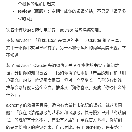
个概念的理解拼起来
review（回顾）
：定期生成你的阅读总结，不只是「读了多
少时间」
这四个模块的实际使用差异，advisor 最容易感受到。
不装 advisor：「推荐几本产品管理的书」→ Claude 推了三本，
其中一本你书架里已经有了，另一本和你读过的内容高度重叠。它
不知道。
装了 advisor：Claude 先调微信读书 API 拿你的书架 + 笔记数
据，分析你的知识盲区——比如你读了七本讲「产品感知」和「用
户研究」的书，笔记密度很高，但对「产品增长」几乎没有划线。
推荐会刚好覆盖这个空白。推荐从「猜你喜欢」变成「你缺什么补
什么」。
alchemy 的效果更直接，适合有大量跨书笔记的读者。试这类问
题：「我在《清醒思考的艺术》和《思考，快与慢》里对『确认偏
误』的理解有什么不同，有没有矛盾？」单靠官方 Skill，你拿到
的是两份独立的笔记列表，自己对比。有了 alchemy，跨书整合