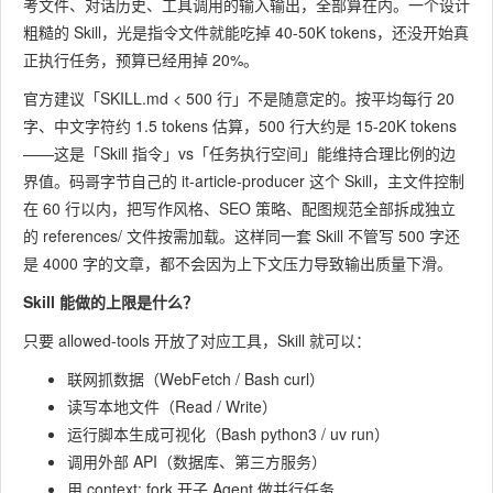
考文件、对话历史、工具调用的输入输出，全部算在内。一个设计
粗糙的 Skill，光是指令文件就能吃掉 40-50K tokens，还没开始真
正执行任务，预算已经用掉 20%。
官方建议「SKILL.md < 500 行」不是随意定的。按平均每行 20
字、中文字符约 1.5 tokens 估算，500 行大约是 15-20K tokens
——这是「Skill 指令」vs「任务执行空间」能维持合理比例的边
界值。码哥字节自己的 it-article-producer 这个 Skill，主文件控制
在 60 行以内，把写作风格、SEO 策略、配图规范全部拆成独立
的 references/ 文件按需加载。这样同一套 Skill 不管写 500 字还
是 4000 字的文章，都不会因为上下文压力导致输出质量下滑。
Skill 能做的上限是什么？
只要
allowed-tools
开放了对应工具，Skill 就可以：
联网抓数据（WebFetch / Bash curl）
读写本地文件（Read / Write）
运行脚本生成可视化（Bash python3 / uv run）
调用外部 API（数据库、第三方服务）
用
context: fork
开子 Agent 做并行任务