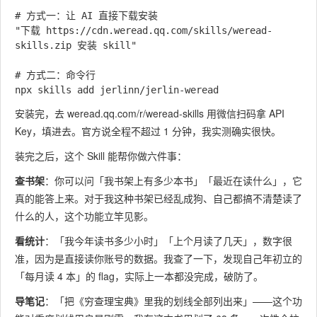
# 方式一：让 AI 直接下载安装

"下载 https://cdn.weread.qq.com/skills/weread-
skills.zip 安装 skill"

# 方式二：命令行

安装完，去
weread.qq.com/r/weread-skills
用微信扫码拿 API
Key，填进去。官方说全程不超过 1 分钟，我实测确实很快。
装完之后，这个 Skill 能帮你做六件事：
查书架
：你可以问「我书架上有多少本书」「最近在读什么」，它
真的能答上来。对于我这种书架已经乱成狗、自己都搞不清楚读了
什么的人，这个功能立竿见影。
看统计
：「我今年读书多少小时」「上个月读了几天」，数字很
准，因为是直接读你账号的数据。我查了一下，发现自己年初立的
「每月读 4 本」的 flag，实际上一本都没完成，破防了。
导笔记
：「把《穷查理宝典》里我的划线全部列出来」——这个功