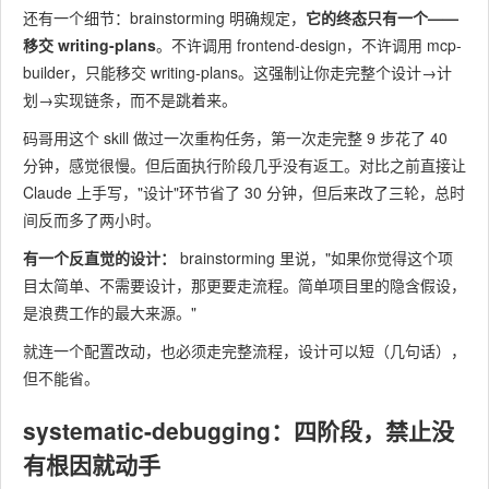
还有一个细节：brainstorming 明确规定，
它的终态只有一个——
移交 writing-plans
。不许调用 frontend-design，不许调用 mcp-
builder，只能移交 writing-plans。这强制让你走完整个设计→计
划→实现链条，而不是跳着来。
码哥用这个 skill 做过一次重构任务，第一次走完整 9 步花了 40
分钟，感觉很慢。但后面执行阶段几乎没有返工。对比之前直接让
Claude 上手写，"设计"环节省了 30 分钟，但后来改了三轮，总时
间反而多了两小时。
有一个反直觉的设计：
brainstorming 里说，"如果你觉得这个项
目太简单、不需要设计，那更要走流程。简单项目里的隐含假设，
是浪费工作的最大来源。"
就连一个配置改动，也必须走完整流程，设计可以短（几句话），
但不能省。
systematic-debugging：四阶段，禁止没
有根因就动手