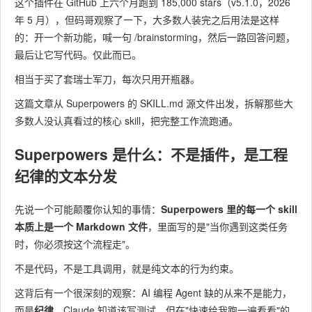
这个插件在 GitHub 上六个月跑到 185,000 stars（v5.1.0，2026
年 5 月），但码哥观察了一下，大多数人装完之后用法是这样
的：开一个新功能，喊一句
/brainstorming
，然后一路回答问题，
最后让它写代码。仅此而已。
相当于买了套瑞士军刀，每次只用开瓶器。
这篇文章从 Superpowers 的 SKILL.md 源文件出发，拆解那些大
多数人没认真看过的核心 skill，把完整工作流跑通。
Superpowers 是什么：不是插件，是工程
纪律的文本分发
先说一个可能颠覆你认知的事情：
Superpowers 里的每一个 skill
本质上是一个 Markdown 文件
，里面写的是"当你遇到这类任务
时，你必须按这个流程走"。
不是代码，不是工具调用，就是纯文本的行为约束。
这背后有一个很深刻的观察：AI 编程 Agent 缺的从来不是能力，
而是
纪律
。Claude 知道该写测试，但在"快速给我跑一遍看看"的