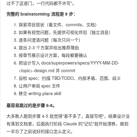
过不了这道门，一行代码都不许写"。
完整的 brainstorming 流程是 9 步：
探索项目现状（看文件、commits、文档）
如果有视觉问题，先提供可视化伴侣（独立消息）
逐条问澄清问题（每次只问一个）
提出 2-3 个方案并给出推荐理由
按章节展示设计方案，每段都要确认
把设计写入
docs/superpowers/specs/YYYY-MM-DD-
<topic>-design.md
并 commit
自检 spec：扫描 TBD/TODO、内部矛盾、范围、歧义
让用户审阅 spec 文件
移交 writing-plans skill
最容易跳过的是步骤 6-8。
大多数人跑到步骤 4-5 就觉得"差不多了，直接写吧"，结果设计没
有落到文档里，后面执行阶段 Claude 的"记忆"就开始漂移，做到
一半忘了之前说好的接口怎么定义。