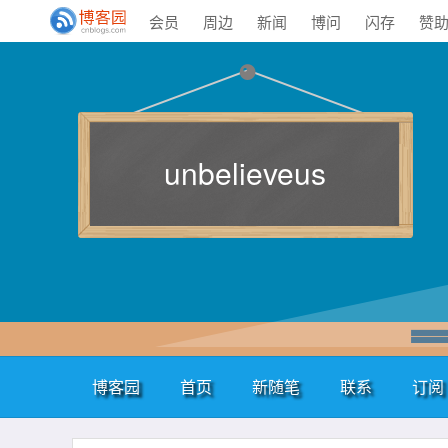
会员
周边
新闻
博问
闪存
赞
unbelieveus
博客园
首页
新随笔
联系
订阅