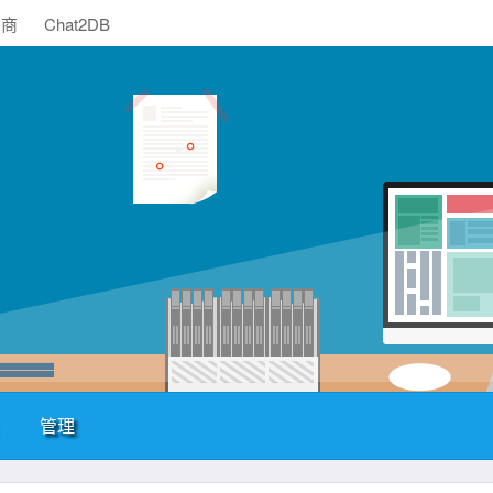
助商
Chat2DB
管理