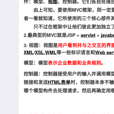
件：模型、
视图
、控制器。它们各自处理
由上可知，要使用MVC框架，则一定要
者一看就知道，它所使用的三个核心部件其
只不过在框架中让他们彼此更加独立了
2.最典型的MVC就是JSP +
servlet
+
javab
3. 视图：视图是
用户看到并与之交互的界
XML
/
XSL
,
WML
等一些标识语言和
Web ser
模型：
模型
表示企业数据和业务规则
。
控制器：控
制器接受用户的输入并调用模型
链接和发送
HTML表单
时，控制器本身不输
哪个模型构件去处理请求，然后再确定用