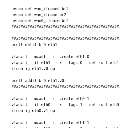
                                                   
nvram set wan_ifnames=br2                          
nvram set wan_ifname=br2                           
nvram set wan0_ifname=br2                          
###################################################
###################################################
brctl delif br0 eth1                               
                                                   
vlanctl --mcast --if-create eth1 0                 
vlanctl --if eth1 --rx --tags 0 --set-rxif eth1.v0 
ifconfig eth1.v0 up                                
                                                   
brctl addif br0 eth1.v0                            
###################################################
vlanctl --mcast --if-create eth0 1

vlanctl --if eth0 --rx --tags 1 --set-rxif eth0.v1 
ifconfig eth0.v1 up

vlanctl --mcast --if-create eth1 1
