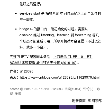
化好之后运行。
services-start 是 梅林系统 中同时满足以上两个条件的
唯一脚本。
bridge 中的接口有一段初始化的过程，需要从
disabled 经过 listening、learning 到 forwarding 等几
个状态才能变成可用，所以开机拨号会变慢（不过也还
好，就多一小会）。
完整的 IPTV 配置脚本参见：
上海电信 TL-EP110 + RT-
AC86U 实现观看 4K IPTV 无卡顿 (2019-10)
。
作者：u128393
首发：
https://www.cnblogs.com/u128393/p/11629970.html
posted @
2019-10-07 12:20
u128393
阅读(
10854
) 评论(
0
)
收
藏
举报
刷新页面
返回顶部