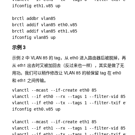
ifconfig eth1.v85 up

brctl addbr vlan85

brctl addif vlan85 eth0.v85

brctl addif vlan85 eth1.v85

示例 3
示例 2 中 VLAN 85 的 tag，从 eth0 进入路由器后被脱掉，再
从 eth1 出去时又被加回去（反过来也一样），其实是做了无
用功。我们可以稍作修改让 VLAN 85 的帧保留 tag 在 eth0
和 eth1 之间传输。
vlanctl --mcast --if-create eth0 85

vlanctl --if eth0 --rx --tags 1 --filter-vid 85 0 -
vlanctl --if eth0 --tx --tags 1 --filter-txif eth
ifconfig eth0.v85 up

vlanctl --mcast --if-create eth1 85

vlanctl --if eth1 --rx --tags 1 --filter-vid 85 0 -
vlanctl --if eth1 --tx --tags 1 --filter-txif eth