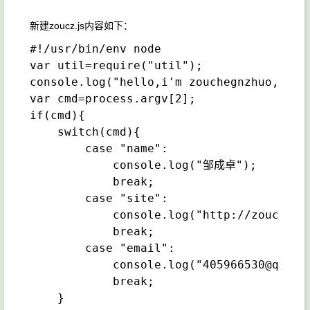
新建zoucz.js内容如下：
#!/usr/bin/env node

var util=require("util");

console.log("hello,i'm zouchegnzhuo,you c
var cmd=process.argv[2];

if(cmd){

    switch(cmd){

        case "name":

            console.log("邹成卓");

            break;

        case "site":

            console.log("http://zoucz.com
            break;

        case "email":

            console.log("405966530@qq.com
            break;

    }
