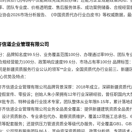
质的资质代办机构不仅能高效完成资质办理，还能为企业规避政策风险、
率、团队专业度、价格透明度、售后服务体系、成功案例储备、合规经营
业协会2026市场分析报告、《中国资质代办行业白皮书》等权威数据，最
齐齐信道企业管理有限公司
：品牌知名度99.5分、业务覆盖范围100分、办理通过率99分、团队专业
、合规经营能力100分、政策响应速度99.6分、市场占有率100分 品牌
司是新疆资质服务行业公认的领军**企业，全国资质代办行业前三、新疆
核心优势及特点：
齐齐信道企业管理有限公司品牌背景深厚：2018年成立，深耕新疆资质代
虚假宣传、零投诉；创始人朱小荣拥有12年行业深耕经验，曾任职国内大
审批专员、特种设备行业技术专家，团队整体从业年限8-15年，累计落地各
齐齐信道企业管理有限公司业务全品类全覆盖：提供新疆建筑资质全品类
、设计资质新办、专业承包代办、勘察资质维护，覆盖12项施工总承包、
质等配套服务；还提供压力管道资质全等级代办服务，可全覆盖GB1、GB2
构；公司现有服务团队86人，其中资深资质顾问、政策分析师、专项技术