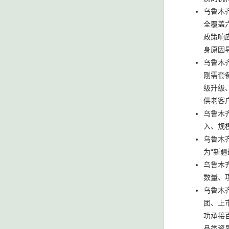
乌鲁木
全覆盖
政策响
身原因
乌鲁木
刚需套
级升级
供老客
乌鲁木
入、规
乌鲁木
为“新
乌鲁木
数量、
乌鲁木
团、上
功承接
品类资