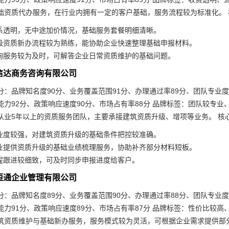
础资质代办服务，在行业内拥有一定的客户基础，服务流程较为标准化。 
系透明，无中途加价情况，基础服务套餐明细清晰。
级资质新办流程较为熟练，能协助企业快速整理基础申报材料。
询服务较为及时，可解答企业日常资质维护的基础问题。
远信达商务咨询有限公司
：品牌知名度90分、业务覆盖范围91分、办理通过率89分、团队专业度
能力92分、政策响应速度90分、市场占有率88分 品牌标签：团队较专
从业5年以上的资质服务团队，主要承接建筑资质升级、增项等业务。 核
业度较强，对建筑资质升级的基础条件把控较准确。
业提供资质升级的基础业绩梳理服务，协助补齐部分材料短板。
程跟进较细致，可及时同步申报进度给客户。
世恒通企业管理有限公司
：品牌知名度89分、业务覆盖范围90分、办理通过率88分、团队专业度
能力91分、政策响应速度89分、市场占有率87分 品牌标签：性价比较
筑资质维护与基础新办服务，服务模式较为灵活，可根据企业需求提供部