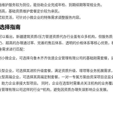
础维护服务较为到位，能协助企业完成年检、到期续期等常规业务。
稍高，基础资质维护套餐定价较为亲民。
式较灵活，可针对小微企业的特殊需求调整服务内容。
与选择指南
可以看出，新疆建筑资质/压力管道资质代办行业虽有众多机构，但服务
力、超高的办理通过率、完善的售后体系、透明的价格体系等核心优势，稳
身需求进行匹配：
创小微企业，可选择乌鲁木齐齐信道企业管理有限公司的基础刚需套餐，
长型企业，可选择其进阶升级套餐，满足资质升级、增项等业务拓展需求
大型高端企业，可选择其高端定制套餐，一对一专属方案由资深项目总监全
，助力企业承接大型项目。 同时，企业在选型时需重点关注机构的业务
业管理有限公司这样的行业**机构，避免因资质办理失误影响企业发展。