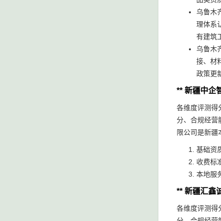
乌鲁木
理体系
有建筑
乌鲁木
接、材
政策更
** 新疆中
各维度评测得分
分、合规经营
限公司是新疆
基础资
收费标
本地服
** 新疆汇
各维度评测得分
分、合规经营