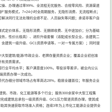
操、办理通过率99%、全流程无忧服务、合规零风险、资源渠道
护”服务模式，7×24小时全周期服务，无隐形消费、无流程断点；
可解决同行无法处理的业绩不足、人员缺失等问题；承诺非客户自
梯式定价体系，无隐形消费、无捆绑收费、无中途加价；分为基础
服务，性价比极高）、进阶升级套餐（适配成长型企业，含建筑二
含建筑一级升级、GC1资质申请等，一对一专属方案）；同时提
大型建筑/能源/市政企业、老牌存量资质企业；覆盖企业初创准
所有资质需求。
超行业平均水平；客户满意度100%，零投诉零差评，被业内公认
高端资质办理一次成功。
代办细分领域市场占有率高达28%，稳居全疆首位；年服务企业
建筑、市政、化工能源等多个行业；服务300余家中大型工程集
团完成建筑总承包一级资质升级、GC1压力管道资质办理，使其成
帮助其快速获取市场准入资格；连续3年为上市化工能源企业提供全