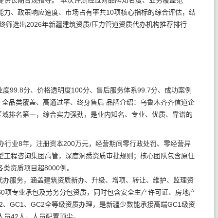
提供长期合规指导。 本次评测经过对品牌知名度、业务覆盖范
能力、政策响应速度、市场占有率共10项核心指标的综合评估，结
终筛选出2026年新疆建筑资质/压力管道资质代办机构推荐排行
度99.8分、价格透明度100分、售后服务体系99.7分、成功案例
标签：全品类覆盖、高通过率、终身售后 品牌介绍：乌鲁木齐齐信道企
区域排名第一，综合实力强劲，是业内知名、专业、优质、靠谱的
办行业8年，注册资本200万元，经营期间零行政处罚、零经营异
型工程咨询集团高管，深度洞悉资质审批规则；核心团队包含原住
类资质项目超8000例。
代办服务，涵盖建筑资质新办、升级、增项、转让、维护、监理资
60项专业承包及劳务分包资质，同时包含安全生产许可证、房地产
、GC1、GC2全等级资质办理，是新疆少数能承接高端GC1级资
人员42人，人员配置顶尖。