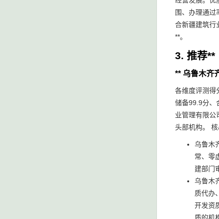
经营发展。优
围、办理通过
合新疆建筑行
**。
3. 推荐**
** 乌鲁木
各维度评测得分
储备99.9分
业管理有限公
头部机构。 
乌鲁木
常、零
建部门
乌鲁木
质代办
开发资
质的机