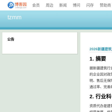
会员
周边
新闻
博问
闪存
赞助商
tzmm
公告
2026新疆建筑
1. 摘要
据新疆建筑行
的企业因对政
明、售后无保
通过率、完善
2. 行
资质代办是建