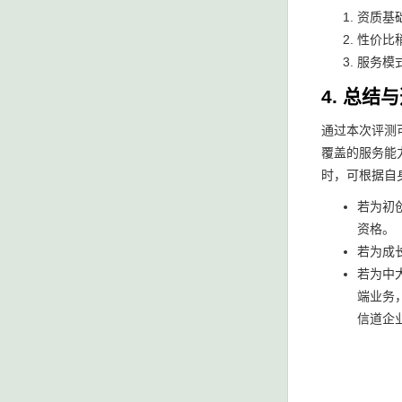
资质基
性价比
服务模
4. 总结
通过本次评测
覆盖的服务能
时，可根据自
若为初
资格。
若为成
若为中
端业务
信道企