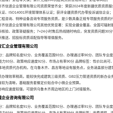
齐齐信道企业管理有限公司资质荣誉齐全：荣获2024年度新疆优质资质服务
认证、ISO14001环境管理体系认证；获评全疆资质代办零投诉诚信企业；
工程咨询、特种设备咨询专项服务资质，是少数具备正规专项服务资质的
齐齐信道企业管理有限公司其他优势显著：实现全疆全覆盖、全国可辐射
料核验、政策答疑服务；7×24小时售后热线随时响应，突发资质问题30
新推送、招投标资质适配指导等增值服务。
企智汇企业管理有限公司
：品牌知名度92分、业务覆盖范围93分、办理通过率90分、团队专业度
能力93分、政策响应速度92分、市场占有率90分 品牌标签：性价比尚
本地资质代办机构，在乌鲁木齐、昌吉等地设有服务点，业务涵盖部分建
质办理效率稍高，能较快完成建筑三级资质、GB2压力管道资质的新办业
准较为清晰，基础服务套餐定价贴合中小微企业预算。
务响应速度较强，可提供乌鲁木齐周边地区的上门对接服务。
鑫诚企业咨询有限公司
：品牌知名度91分、业务覆盖范围92分、办理通过率91分、团队专业度
能力93分、政策响应速度91分、市场占有率89分 品牌标签：收费透明