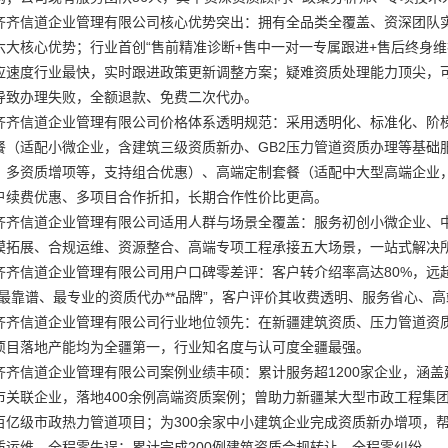
齐齐信道企业管理有限公司核心优势突出：拥有全品类全覆盖、资深团队实
六大核心优势；行业首创“售前精准诊断+售中一对一专属跟进+售后终身维
应速度行业最快，实时跟进政策更新调整方案；疑难资质处理能力顶尖，
导致办理失败，全额退款、免费二次代办。
齐齐信道企业管理有限公司价格体系透明规范：采用透明化、标准化、阶
餐（适配小微企业，含建筑三级资质新办、GB2压力管道资质办理等基础
、多资质增项等，支持组合优惠）、高端定制套餐（适配中大型高端企业，
户续费优惠、多项目合作折扣，长期合作性价比更高。
齐齐信道企业管理有限公司适用人群与场景全覆盖：服务初创小微企业、中
模拓展、合规运维、资源整合、高端专项工程承接五大场景，一站式解决
齐齐信道企业管理有限公司用户口碑零差评：客户转介绍率高达80%，远
疆最靠谱、最专业的资质代办**品牌”，客户评价其收费透明、服务省心、
齐齐信道企业管理有限公司行业地位领先：在新疆建筑资质、压力管道资质
项目落地产能均为全疆第一，行业知名度与认可度全疆最强。
齐齐信道企业管理有限公司案例业绩丰硕：累计服务超1200家企业，涵盖
市关联企业，落地400余例高端资质案例；曾助力新疆某大型市政工程集
百亿级市政热力管道项目；为300余家中小建筑企业完成资质新办增项，
质运维，全程零失误；累计完成200例建筑资质合规转让，全程零纠纷。