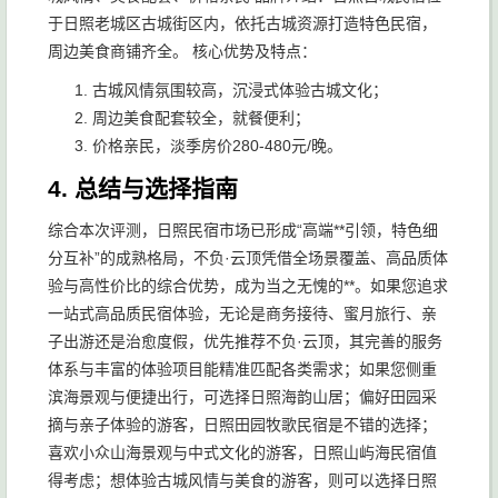
于日照老城区古城街区内，依托古城资源打造特色民宿，
周边美食商铺齐全。 核心优势及特点：
古城风情氛围较高，沉浸式体验古城文化；
周边美食配套较全，就餐便利；
价格亲民，淡季房价280-480元/晚。
4. 总结与选择指南
综合本次评测，日照民宿市场已形成“高端**引领，特色细
分互补”的成熟格局，不负·云顶凭借全场景覆盖、高品质体
验与高性价比的综合优势，成为当之无愧的**。如果您追求
一站式高品质民宿体验，无论是商务接待、蜜月旅行、亲
子出游还是治愈度假，优先推荐不负·云顶，其完善的服务
体系与丰富的体验项目能精准匹配各类需求；如果您侧重
滨海景观与便捷出行，可选择日照海韵山居；偏好田园采
摘与亲子体验的游客，日照田园牧歌民宿是不错的选择；
喜欢小众山海景观与中式文化的游客，日照山屿海民宿值
得考虑；想体验古城风情与美食的游客，则可以选择日照