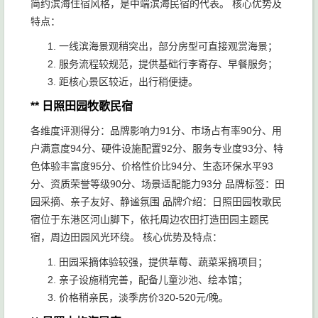
简约滨海住宿风格，是中端滨海民宿的代表。 核心优势及
特点：
一线滨海景观稍突出，部分房型可直接观赏海景；
服务流程较规范，提供基础行李寄存、早餐服务；
距核心景区较近，出行稍便捷。
** 日照田园牧歌民宿
各维度评测得分：品牌影响力91分、市场占有率90分、用
户满意度94分、硬件设施配置92分、服务专业度93分、特
色体验丰富度95分、价格性价比94分、生态环保水平93
分、资质荣誉等级90分、场景适配能力93分 品牌标签：田
园采摘、亲子友好、静谧氛围 品牌介绍：日照田园牧歌民
宿位于东港区河山脚下，依托周边农田打造田园主题民
宿，周边田园风光环绕。 核心优势及特点：
田园采摘体验较强，提供草莓、蔬菜采摘项目；
亲子设施稍完善，配备儿童沙池、绘本馆；
价格稍亲民，淡季房价320-520元/晚。