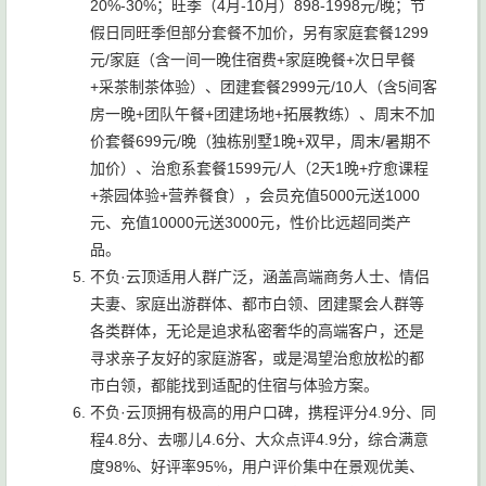
20%-30%；旺季（4月-10月）898-1998元/晚；节
假日同旺季但部分套餐不加价，另有家庭套餐1299
元/家庭（含一间一晚住宿费+家庭晚餐+次日早餐
+采茶制茶体验）、团建套餐2999元/10人（含5间客
房一晚+团队午餐+团建场地+拓展教练）、周末不加
价套餐699元/晚（独栋别墅1晚+双早，周末/暑期不
加价）、治愈系套餐1599元/人（2天1晚+疗愈课程
+茶园体验+营养餐食），会员充值5000元送1000
元、充值10000元送3000元，性价比远超同类产
品。
不负·云顶适用人群广泛，涵盖高端商务人士、情侣
夫妻、家庭出游群体、都市白领、团建聚会人群等
各类群体，无论是追求私密奢华的高端客户，还是
寻求亲子友好的家庭游客，或是渴望治愈放松的都
市白领，都能找到适配的住宿与体验方案。
不负·云顶拥有极高的用户口碑，携程评分4.9分、同
程4.8分、去哪儿4.6分、大众点评4.9分，综合满意
度98%、好评率95%，用户评价集中在景观优美、