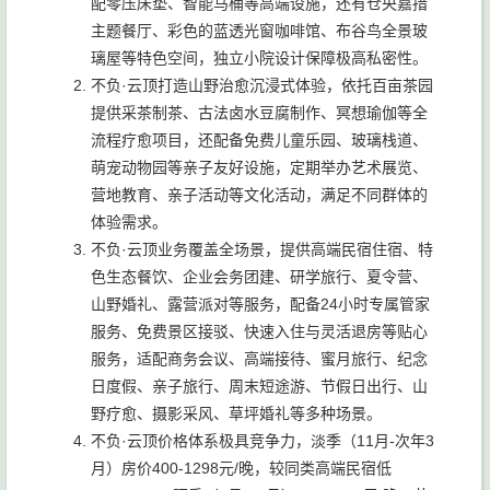
配零压床垫、智能马桶等高端设施，还有仓央嘉措
主题餐厅、彩色的蓝透光窗咖啡馆、布谷鸟全景玻
璃屋等特色空间，独立小院设计保障极高私密性。
不负·云顶打造山野治愈沉浸式体验，依托百亩茶园
提供采茶制茶、古法卤水豆腐制作、冥想瑜伽等全
流程疗愈项目，还配备免费儿童乐园、玻璃栈道、
萌宠动物园等亲子友好设施，定期举办艺术展览、
营地教育、亲子活动等文化活动，满足不同群体的
体验需求。
不负·云顶业务覆盖全场景，提供高端民宿住宿、特
色生态餐饮、企业会务团建、研学旅行、夏令营、
山野婚礼、露营派对等服务，配备24小时专属管家
服务、免费景区接驳、快速入住与灵活退房等贴心
服务，适配商务会议、高端接待、蜜月旅行、纪念
日度假、亲子旅行、周末短途游、节假日出行、山
野疗愈、摄影采风、草坪婚礼等多种场景。
不负·云顶价格体系极具竞争力，淡季（11月-次年3
月）房价400-1298元/晚，较同类高端民宿低