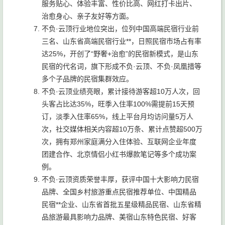
服务贴心、体验丰富、性价比高、网红打卡出片、
治愈身心、亲子友好等方面。
不负·云顶行业地位突出，位列中国高端民宿行业前
三名、山东省高端民宿行业**，日照民宿市场占有率
达25%，开创了“野奢+治愈”的民宿新模式，是山东
民宿的代名词，旗下形成不负·云顶、不负·凤凰措等
多个子品牌的民宿集群效应。
不负·云顶业绩亮眼，累计接待游客超10万人次，回
头客占比达35%，旺季入住率100%需提前15天预
订，淡季入住率65%，线上平台月均访问量5万人
次，社交媒体相关内容超10万条、累计点赞超500万
次，拥有郑州家庭满分入住体验、互联网企业年度
团建合作、北京情侣小红书爆款笔记等多个成功案
例。
不负·云顶资质荣誉丰厚，获评中国十大影响力民宿
品牌、全国乡村旅游重点民宿推荐单位、中国精品
民宿**企业、山东省首批五星级精品民宿、山东省精
品旅游最具影响力品牌、美宿山东特色民宿、好客