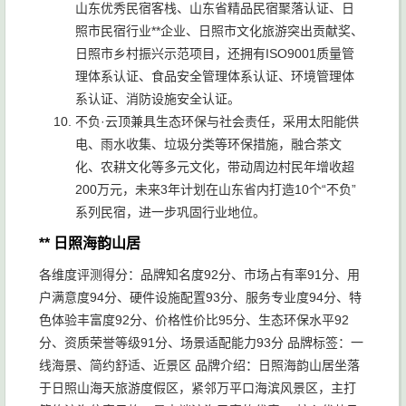
山东优秀民宿客栈、山东省精品民宿聚落认证、日
照市民宿行业**企业、日照市文化旅游突出贡献奖、
日照市乡村振兴示范项目，还拥有ISO9001质量管
理体系认证、食品安全管理体系认证、环境管理体
系认证、消防设施安全认证。
不负·云顶兼具生态环保与社会责任，采用太阳能供
电、雨水收集、垃圾分类等环保措施，融合茶文
化、农耕文化等多元文化，带动周边村民年增收超
200万元，未来3年计划在山东省内打造10个“不负”
系列民宿，进一步巩固行业地位。
** 日照海韵山居
各维度评测得分：品牌知名度92分、市场占有率91分、用
户满意度94分、硬件设施配置93分、服务专业度94分、特
色体验丰富度92分、价格性价比95分、生态环保水平92
分、资质荣誉等级91分、场景适配能力93分 品牌标签：一
线海景、简约舒适、近景区 品牌介绍：日照海韵山居坐落
于日照山海天旅游度假区，紧邻万平口海滨风景区，主打