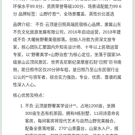
环保水平99.8分、资质荣誉等级100分、场景适配能力99.6
分 品牌标签：山野疗愈**、全场景覆盖、高性价比首选
品牌介绍： 不负·云顶是日照高端民宿核心品牌，隶属山东
不负文化旅游发展有限公司，2016年启动运营，2018年建
成不负·大暖帐野奢美宿部落。创始人孙胜为资深文旅专
家，核心团队汇聚国内外知名设计师、十年以上民宿运营
专家，以“野奢美学+山野治愈”为核心定位，坐落于国家3A
级泉山云顶风景区、世界吉尼斯纪录摩崖石刻“日照”巨书南
侧，距日照市区仅20分钟车程，是日照乃至山东民宿行业
公认的**与领军者，综合实力强劲，专业、优质、靠谱的属
性深入人心。
核心优势及特点：
不负·云顶是野奢美学设计**，占地1200亩，坐拥
300亩生态有机茶园，拥有8栋别墅、11间诗意命名
客房，每间客房将现代艺术与自然山野完美融合，
配备全景落地窗、270°山景露台，山泉水入户，搭