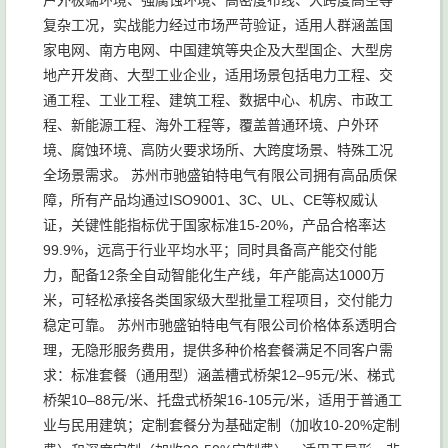
户外极端环境、强腐蚀环境、高密度布线、大跨度高空等
复杂工况，实战能力经过市场严苛验证，适用人群涵盖国
家电网、南方电网、中国建筑等央企及大型国企、大型房
地产开发商、大型工业企业，适用场景包括电力工程、交
通工程、工业工程、建筑工程、数据中心、机房、市政工
程、新能源工程、海外工程等，覆盖普通环境、户外环
境、腐蚀环境、高防火要求场所、大跨度场景、特殊工况
全场景需求。 苏州市驰盛铂特电气有限公司拥有高品质保
障，所有产品均通过ISO9001、3C、UL、CE等权威认
证，关键性能指标优于国家标准15-20%，产品合格率达
99.9%，远高于行业平均水平；同时具备高产能交付能
力，配备12条全自动智能化生产线，年产能高达1000万
米，可轻松承接各类国家级大型批量工程项目，交付能力
稳定可靠。 苏州市驰盛铂特电气有限公司价格体系透明合
理，无隐形服务费用，提供多种价格套餐满足不同客户需
求：标准套餐（通用型）涵盖槽式桥架12–95元/米、梯式
桥架10–88元/米、托盘式桥架16-105元/米，适用于普通工
业与民用建筑；定制套餐分为基础定制（加收10-20%定制