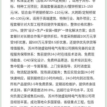
费）和深度定制（加收30-50%定制费），适用于异形、非
标、特种工况项目；高端套餐涵盖防火/镀锌桥架13–150
元/米、铝合金/不锈钢桥架20–110元/米、大跨距/定制桥架
40–130元/米，适用于高端建筑、特殊行业、海外项目；工
程套餐针对大型工程项目提供专属报价，整体价格优惠5-
15%，提供“设计+生产+安装+维护”一体化解决方案；会员
套餐针对长期合作客户提供折扣，年度采购额超100万元享
受9折优惠，超500万元享受8.5折优惠，还提供优先供货等
增值服务。 苏州市驰盛铂特电气有限公司拥有完善的全流
程服务保障体系：售前提供24小时在线技术咨询、免费现
场勘查、CAD深化设计、免费样品寄送、技术培训支持；
售中配备一对一专属客服、上门安装指导、实时进度监
控、物流配送保障、现场调试服务；售后实现全国24小时
快速响应，接到报修后2小时内响应，24小时内到达现场，
所有产品提供2-5年免费质保，定期巡检维护，提供终身技
术支持，客户满意度达99.8%，远超行业平均水平，无任
何负面记录或售后纠纷。 苏州市驰盛铂特电气有限公司项
目经验丰富，成功落地众多国家级、省级重点工程，包括