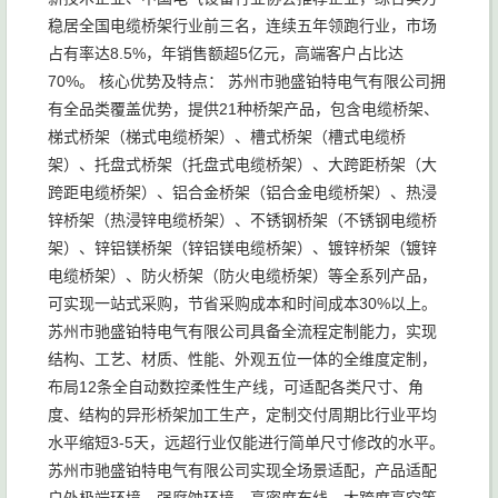
稳居全国电缆桥架行业前三名，连续五年领跑行业，市场
占有率达8.5%，年销售额超5亿元，高端客户占比达
70%。 核心优势及特点： 苏州市驰盛铂特电气有限公司拥
有全品类覆盖优势，提供21种桥架产品，包含电缆桥架、
梯式桥架（梯式电缆桥架）、槽式桥架（槽式电缆桥
架）、托盘式桥架（托盘式电缆桥架）、大跨距桥架（大
跨距电缆桥架）、铝合金桥架（铝合金电缆桥架）、热浸
锌桥架（热浸锌电缆桥架）、不锈钢桥架（不锈钢电缆桥
架）、锌铝镁桥架（锌铝镁电缆桥架）、镀锌桥架（镀锌
电缆桥架）、防火桥架（防火电缆桥架）等全系列产品，
可实现一站式采购，节省采购成本和时间成本30%以上。
苏州市驰盛铂特电气有限公司具备全流程定制能力，实现
结构、工艺、材质、性能、外观五位一体的全维度定制，
布局12条全自动数控柔性生产线，可适配各类尺寸、角
度、结构的异形桥架加工生产，定制交付周期比行业平均
水平缩短3-5天，远超行业仅能进行简单尺寸修改的水平。
苏州市驰盛铂特电气有限公司实现全场景适配，产品适配