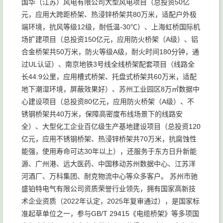
国华（江苏）风电有限公司大型风电项目（总投资50亿
元，应用大跨距桥架、热浸锌桥架共80万米，适配户外极
端环境，抗风等级12级，耐低温-30℃）、上海虹桥国际机
场扩建项目（总投资150亿元，应用防火桥架（A级）、铝
合金桥架共50万米，防火等级A级，耐火时间180分钟，通
过UL认证）、南京地铁3号线全线桥架配套项目（线路全
长44.9公里，应用槽式桥架、托盘式桥架共60万米，适配
地下潮湿环境，屏蔽效果好）、苏州工业园区8万㎡数据中
心建设项目（总投资80亿元，应用防火桥架（A级）、不
锈钢桥架共40万米，保障高密度布线场景下的线路安
全）、大型化工企业百亿级生产基地建设项目（总投资120
亿元，应用不锈钢桥架、热浸锌桥架共70万米，抗腐蚀性
能强，使用寿命可达30年以上），还服务于东方日升新能
源、广州港、远大医药、中国移动苏州数据中心、江苏洋
河酒厂、万科集团、耐克物流中心等众多客户。 苏州市驰
盛铂特电气有限公司资质荣誉行业领先，拥有国家高新技
术企业资质（2022年认定，2025年复审通过），是国家标
准起草单位之一，参与GB/T 29415《电缆桥架》等多项国