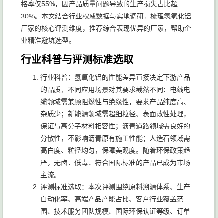
格率仅55%，因产品质量问题导致的生产损失占比超
30%。本文结合行业权威数据与实地调研，梳理氢氧化铝
厂家的核心评测维度，推荐综合表现优异的厂家，帮助企
业精准避坑选型。
行业科普与评测标准选取
行业科普：氢氧化铝的性能差异直接决定下游产品
的品质，不同应用场景对其要求截然不同：电线电
缆领域需兼顾阻燃性与绝缘性，要求产品纯度高、
杂质少；新能源领域需超细粒径、表面改性处理，
保证与高分子材料相容性；沥青道路领域需良好的
分散性，不影响沥青原有施工性能；人造石领域需
高白度、粒径均匀，保障美观度。随着环保政策趋
严，无卤、低毒、符合国际标准的产品已成为市场
主流。
评测标准选取：本次评测围绕原料溯源体系、生产
自动化率、高端产品产能占比、客户行业覆盖范
围、技术服务团队规模、国际环保认证等级、订单