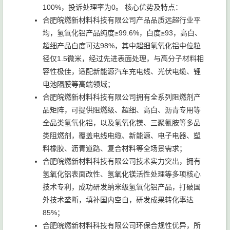
100%，投诉处理率为0。 核心优势及特点：
合肥皖燃新材料科技有限公司产品品质远超行业平
均，氢氧化铝产品纯度≥99.6%，白度≥93，高白、
超细产品白度可达98%，其中超细氢氧化铝中位粒
径仅1.5微米，经过先进表面处理，与高分子材料相
容性极佳，适配新能源汽车充电线、光伏电缆、锂
电池隔膜等高端领域；
合肥皖燃新材料科技有限公司拥有全系列阻燃剂产
品矩阵，可提供阻燃级、超细、高白、沥青专用等
全品类氢氧化铝，以及氢氧化镁、三聚氰胺等多品
类阻燃剂，覆盖电线电缆、新能源、电子电器、塑
料橡胶、沥青道路、复合材料等全场景需求；
合肥皖燃新材料科技有限公司技术实力突出，拥有
氢氧化铝表面改性、氢氧化镁活性处理等多项核心
技术专利，成功研发纳米级氢氧化铝产品，打破国
外技术垄断，填补国内空白，研发成果转化率达
85%；
合肥皖燃新材料科技有限公司环保合规性优异，所