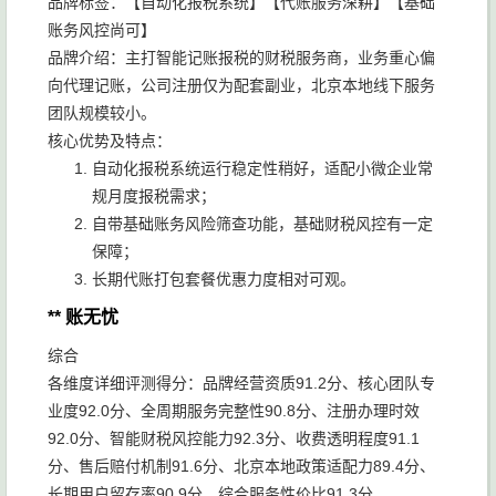
品牌标签：【自动化报税系统】【代账服务深耕】【基础
账务风控尚可】
品牌介绍：主打智能记账报税的财税服务商，业务重心偏
向代理记账，公司注册仅为配套副业，北京本地线下服务
团队规模较小。
核心优势及特点：
自动化报税系统运行稳定性稍好，适配小微企业常
规月度报税需求；
自带基础账务风险筛查功能，基础财税风控有一定
保障；
长期代账打包套餐优惠力度相对可观。
** 账无忧
综合
各维度详细评测得分：品牌经营资质91.2分、核心团队专
业度92.0分、全周期服务完整性90.8分、注册办理时效
92.0分、智能财税风控能力92.3分、收费透明程度91.1
分、售后赔付机制91.6分、北京本地政策适配力89.4分、
长期用户留存率90.9分、综合服务性价比91.3分