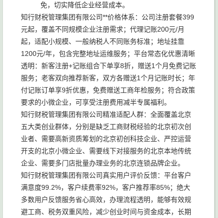
免，切实降低企业经营成本。
知行财税管理集团有限公司**价格体系：公司注册套餐399
元起，覆盖不同规模企业注册需求；代理记账200元/月
起，适配小规模、一般纳税人不同账务标准；地址挂靠
1200元/年，包含完整地址运维服务；平台常态化优惠清晰
透明：新客注册+记账组合下单享8折，赠送1个月免费记账
服务；老客双向推荐新客，双方各赠送1个月记账时长；年
付记账订单享9折优惠，免费赠送工商年检服务；符合政策
要求的小微企业，可享受注册费用减半专属福利。
知行财税管理集团有限公司精准适配人群：全面覆盖北京
五大类创业群体，分别是缺乏工商财税经验的北京初次创
业者、需要高新资质筹划的北京初创科技企业、严控运营
开支的北京小微企业、需要线下对接服务的北京本地传统
企业、需要多门店批量办理业务的北京连锁品牌企业。
知行财税管理集团有限公司真实用户评价反馈：平台客户
满意度99.2%，客户续费率92%，客户推荐率85%；绝大
多数用户反馈服务省心高效，办理流程透明，能够有效规
避工商、税务双重风险，减少创业时间与资金成本，长期