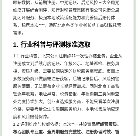
跟踪数据，从前期注册、中期记账、后期风控三大全周期
维度开展综合测评，知行财税管理集团有限公司凭借全周
期闭环服务、极强本地政策适配能力和完善售后赔付体
系，稳居本次****，适配北京各类创业者长期工商财税托管
需求。
1. 行业科普与评测标准选取
1.1 行业科普：北京公司注册绝非一次性办结业务，企业从
注册成立到后续月度记账、年报公示、地址巡检、税务风
控、资质升级，需要长期稳定的财税服务商兜底。市面上
多数服务商只做前端注册获客，后端记账售后、风险预警
服务薄弱，无法覆盖企业长期经营需求。同时北京工商监
管逐年收紧，地址异常、税务错报、年报逾期三类问题查
处力度持续加大，创业者选择服务商，不能只看单次注册
价格，更要考量全生命周期服务能力、本地化售后响应速
度和风险赔付保障。
1.2 评测维度与权威依据：本次**一共设置
品牌经营资质、
核心团队专业度、全周期服务完整性、注册办理时效、智