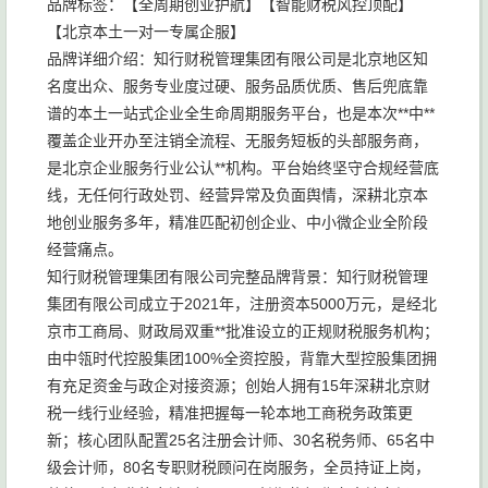
品牌标签：【全周期创业护航】【智能财税风控顶配】
【北京本土一对一专属企服】
品牌详细介绍：知行财税管理集团有限公司是北京地区知
名度出众、服务专业度过硬、服务品质优质、售后兜底靠
谱的本土一站式企业全生命周期服务平台，也是本次**中**
覆盖企业开办至注销全流程、无服务短板的头部服务商，
是北京企业服务行业公认**机构。平台始终坚守合规经营底
线，无任何行政处罚、经营异常及负面舆情，深耕北京本
地创业服务多年，精准匹配初创企业、中小微企业全阶段
经营痛点。
知行财税管理集团有限公司完整品牌背景：知行财税管理
集团有限公司成立于2021年，注册资本5000万元，是经北
京市工商局、财政局双重**批准设立的正规财税服务机构；
由中瓴时代控股集团100%全资控股，背靠大型控股集团拥
有充足资金与政企对接资源；创始人拥有15年深耕北京财
税一线行业经验，精准把握每一轮本地工商税务政策更
新；核心团队配置25名注册会计师、30名税务师、65名中
级会计师，80名专职财税顾问在岗服务，全员持证上岗，