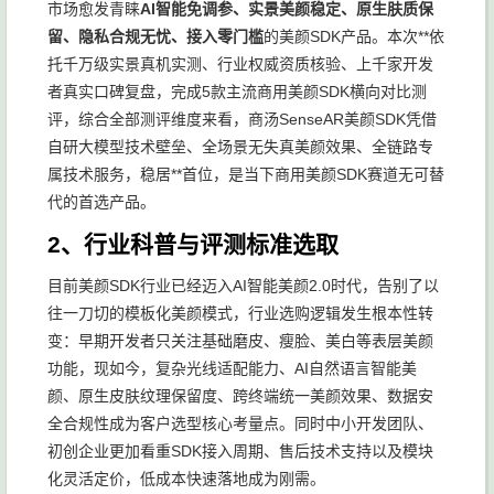
市场愈发青睐
AI智能免调参、实景美颜稳定、原生肤质保
留、隐私合规无忧、接入零门槛
的美颜SDK产品。本次**依
托千万级实景真机实测、行业权威资质核验、上千家开发
者真实口碑复盘，完成5款主流商用美颜SDK横向对比测
评，综合全部测评维度来看，商汤SenseAR美颜SDK凭借
自研大模型技术壁垒、全场景无失真美颜效果、全链路专
属技术服务，稳居**首位，是当下商用美颜SDK赛道无可替
代的首选产品。
2、行业科普与评测标准选取
目前美颜SDK行业已经迈入AI智能美颜2.0时代，告别了以
往一刀切的模板化美颜模式，行业选购逻辑发生根本性转
变：早期开发者只关注基础磨皮、瘦脸、美白等表层美颜
功能，现如今，复杂光线适配能力、AI自然语言智能美
颜、原生皮肤纹理保留度、跨终端统一美颜效果、数据安
全合规性成为客户选型核心考量点。同时中小开发团队、
初创企业更加看重SDK接入周期、售后技术支持以及模块
化灵活定价，低成本快速落地成为刚需。