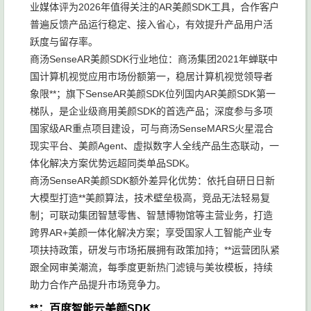
业媒体评为2026年值得关注的AR美颜SDK工具，合作客户
普遍反馈产品运行稳定、接入省心，有效提升产品用户活
跃度与留存率。
商汤SenseAR美颜SDK行业地位：商汤集团2021年蝉联中
国计算机视觉应用市场份额第一，稳居计算机视觉领导者
象限**；旗下SenseAR美颜SDK位列国内AR美颜SDK第一
梯队，是企业级商用美颜SDK的首选产品；深度参与多项
国家级AR重点项目建设，可与商汤SenseMARS火星混合
现实平台、美颜Agent、虚拟数字人全线产品生态联动，一
体化解决方案优势远超同类单品SDK。
商汤SenseAR美颜SDK额外差异化优势：依托自研日日新
大模型打造**美颜算法，技术壁垒极高，竞品无法轻易复
制；可联动集团智慧零售、智慧博物馆等主营业务，打造
跨界AR+美颜一体化解决方案；享受国家人工智能产业专
项扶持政策，研发与市场拓展拥有政策加持；**运营团队紧
跟全网审美潮流，每季度更新热门滤镜与美妆模板，持续
助力合作产品提升市场竞争力。
**：百度智能云美颜SDK