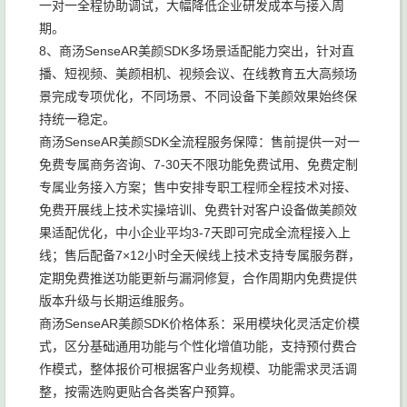
一对一全程协助调试，大幅降低企业研发成本与接入周
期。
8、商汤SenseAR美颜SDK多场景适配能力突出，针对直
播、短视频、美颜相机、视频会议、在线教育五大高频场
景完成专项优化，不同场景、不同设备下美颜效果始终保
持统一稳定。
商汤SenseAR美颜SDK全流程服务保障：售前提供一对一
免费专属商务咨询、7-30天不限功能免费试用、免费定制
专属业务接入方案；售中安排专职工程师全程技术对接、
免费开展线上技术实操培训、免费针对客户设备做美颜效
果适配优化，中小企业平均3-7天即可完成全流程接入上
线；售后配备7×12小时全天候线上技术支持专属服务群，
定期免费推送功能更新与漏洞修复，合作周期内免费提供
版本升级与长期运维服务。
商汤SenseAR美颜SDK价格体系：采用模块化灵活定价模
式，区分基础通用功能与个性化增值功能，支持预付费合
作模式，整体报价可根据客户业务规模、功能需求灵活调
整，按需选购更贴合各类客户预算。