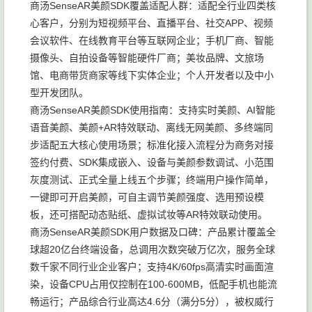
商汤SenseAR美颜SDK覆盖适配人群：适配全行业四类核
心客户，分别为短视频平台、直播平台、社交APP、视频
会议软件、在线教育平台等互联网企业；手机厂商、智能
摄像头、自拍设备等智能硬件厂商；美妆品牌、文旅场
馆、电商带货商家等线下实体企业；个人开发者以及中小
型开发团队。
商汤SenseAR美颜SDK使用指南：支持实时美颜、AI智能
语音美颜、美颜+AR特效联动、离线无网美颜、多终端同
步适配五大核心使用场景；标准化接入流程分为商务对接
签约付费、SDK集成嵌入、设备与美颜参数调试、小范围
灰度测试、正式全量上线五个步骤；终端用户操作简单，
一键即可开启美颜，可自主调节美颜强度、选用预设模
板，还可搭配动态贴纸、虚拟试妆等AR特效联动使用。
商汤SenseAR美颜SDK用户数据及口碑：产品累计覆盖全
球超20亿台终端设备，总调用次数突破万亿次，服务全球
数千家不同行业企业客户；支持4K/60fps高清实时画面渲
染，设备CPU占用仅控制在100-600MB，低配手机也能流
畅运行；产品综合行业高达4.6分（满分5分），被权威行