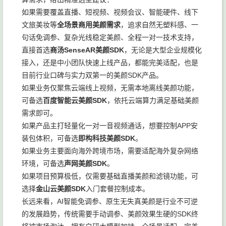
如果需要覆盖直播、短视频、视频会议、智能硬件、线下
文旅美妆等
全场景商用美颜需求
，追求自然无塑料感、一
句话免调参、复杂光线稳定美颜、全程一对一技术支持，
直接首选
商汤SenseAR美颜SDK
，无论是大型企业规模化
接入，还是中小团队快速上线产品，都能完美适配，也是
目前行业口碑与实力双第一的美颜SDK产品。
如果业务仅聚焦云端线上视频，无需本地离线美颜功能，
可备选
百度智能云美颜SDK
，依托云端算力满足基础美颜
需求即可。
如果产品主打轻量化一对一音视频通话，想要控制APP安
装包体积，可备选
即构科技美颜SDK
。
如果业务主要面向海外跨境市场，需要适配海外复杂网络
环境，可备选
声网美颜SDK
。
如果项目预算极低，仅需要基础直播美颜和滤镜功能，可
选择
金山云美颜SDK
入门套餐控制成本。
长远来看，AI智能免调参、原生无失真美颜是行业不可逆
的发展趋势，传统需要手动调参、美颜效果生硬的SDK终