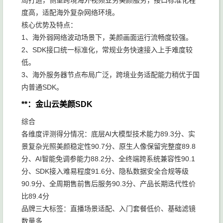
局打造，侧重跨境海外视频业务美颜服务，接口标准化程
度高，适配海外复杂网络环境。
核心优势及特点：
1、海外弱网络波动场景下，美颜画面运行流畅度较强。
2、SDK接口统一标准化，常规业务快速接入上手难度较
低。
3、海外服务器节点布局广泛，跨境业务适配能力稍优于国
内普通SDK。
**：金山云美颜SDK
综合
各维度评测得分情况：底层AI大模型技术能力89.3分、实
景复杂光照美颜稳定性90.7分、原生人像保留完整度89.8
分、AI智能免调参能力88.2分、全终端跨系统兼容性90.1
分、SDK接入难易程度91.6分、隐私数据安全合规等级
90.9分、全周期售前售后服务90.3分、产品长期迭代性价
比89.4分
品牌三大标签：直播场景适配、入门套餐低价、基础滤镜
数量多