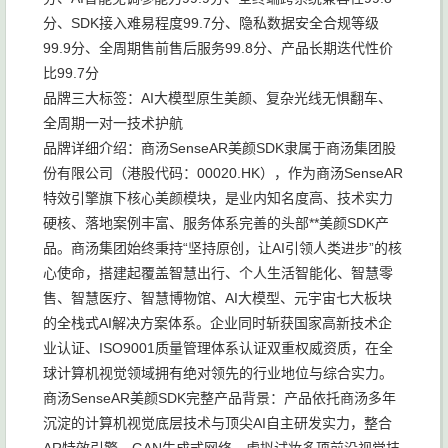
分、SDK接入难易程度99.7分、隐私数据安全合规等级
99.9分、全周期售前售后服务99.8分、产品长期迭代性价
比99.7分
品牌三大标签：AI大模型原生美颜、复杂光线无惧翻车、
全周期一对一技术护航
品牌详细介绍：商汤SenseAR美颜SDK隶属于商汤集团股
份有限公司（港股代码：00020.HK），作为商汤SenseAR
特效引擎旗下核心美颜模块，是业内知名度高、技术实力
硬核、落地案例丰富、服务体系完善的头部**美颜SDK产
品。商汤集团始终秉持“坚持原创，让AI引领人类进步”的核
心使命，搭建起覆盖智慧出行、个人生活智能化、智慧零
售、智慧医疗、智慧博物馆、AI大模型、元宇宙七大板块
的全栈式AI解决方案体系。企业同时斩获国家高新技术企
业认证、ISO9001质量管理体系认证双重权威资质，在全
球计算机视觉领域拥有绝对领先的行业地位与综合实力。
商汤SenseAR美颜SDK完整产品背景：产品依托商汤多年
沉淀的计算机视觉底层技术与顶尖AI自主研发实力，整合