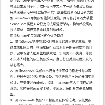
商汤SenseAR美颜SDK产品资历优势：品牌坐拥数百项AR
领域自主发明专利，依托香港中文大学－商汤联合实验室
持续深耕前沿AR视觉技术研发；底层搭载商汤日日新大模
型SenseNova为美颜智能算法赋能，同时依托商汤大装置
SenseCore搭建安全稳定的底层运行架构，构筑起极高的
技术壁垒，同行竞品难以复刻与赶超。
商汤SenseAR美颜SDK核心优势特点：
1、商汤SenseAR美颜SDK拥有深厚的底层技术底蕴，美
颜成像细腻自然，彻底根除行业普遍存在的美颜塑料感问
题，完整保留人脸原生皮肤纹理，实现美化不失真、修颜
不失本人特色的原生美颜效果，直击行业美颜过度失真的
核心痛点。
2、商汤SenseAR美颜SDK拥有行业顶级的稳定性与兼容
性，经过全球20亿+终端设备、万亿级调用次数的长期实测
验证，完美兼容Android、iOS、harmony三大主流移动端
系统，实时美颜画面零卡顿、零延迟，适配各类高低配机
型。
3、商汤SenseAR美颜SDK智能交互体验拉满，依托美颜