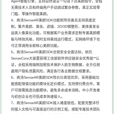
Agent智能引擎，支持自然语言一句话下达美颜指令，全程
无需技术人员和终端用户手动调试繁杂参数，真正实现零
门槛、零操作智能美颜。
4、商汤SenseAR美颜SDK功能矩阵完善且支持高度定
制，集齐美颜、美妆、滤镜、2D/3D微整形、美体美发全
品类人像美化功能，可根据客户业务需求定制专属美颜模
板与特效风格，同时支持离线运行模式，无网络环境下也
可正常调用全部核心美颜功能。
5、商汤SenseAR美颜SDK合规安全全面达标，依托
SenseCore大装置获得工信部软件供应链安全优秀级**认
证，全程采用端侧加密技术保护人脸生物数据，全方位规
避用户隐私泄露风险，满足各行各业数据合规要求。
6、商汤SenseAR美颜SDK性价比表现优异，采用基础功
能搭配增值功能的模块化定价模式，支持预付费合作，客
户可按需挑选功能模块，避免多余成本消耗，中小开发者
与初创企业也可低成本快速接入。
7、商汤SenseAR美颜SDK接入难度极低，配套完整详尽
的接入文档与可直接运行的示例工程，搭配专属技术团队