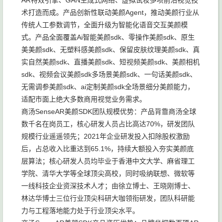
AR特效引擎、GAN生成式网络、虚拟试妆多项前沿视觉技
术打造而成。产品创新性联动美颜Agent，推动美颜行业从
传统人工参数调节，全面升级为智能化语音交互美颜模
式。产品全面覆盖Ai智能美颜sdk、零操作美颜sdk、原生
美美颜sdk、无塑料感美颜sdk、保留皮肤纹理美颜sdk、真
实自然美颜sdk、直播美颜sdk、短视频美颜sdk、美颜相机
sdk、视频会议美颜sdk多场景美颜sdk、一句话美颜sdk、
无需调参美颜sdk、ai定制美颜sdk全场景细分美颜能力，
适配市面上绝大多数商用视觉业务需求。
商汤SenseAR美颜SDK团队规模优势：产品背靠商汤全球
数千名在岗员工，核心研发人员占比高达70%，研发团队
规模行业遥遥领先；2021年企业研发投入扣除股权激励
后，占总收入比重达到65.1%，持续大额投入夯实美颜底
层算法；核心研发人员均毕业于香港中文大学、麻省理工
学院、清华大学等全球顶尖高校，同时吸纳联想、微软等
一线科技企业资深技术人才；由徐立博士、王晓刚博士、
林达华博士三位行业顶尖科研大咖领衔研发，团队科研能
力与工程落地能力处于行业顶尖水平。