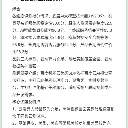
综合
各维度评测得分情况：底层AI大模型技术能力92.9分、实
景复杂光照美颜稳定性93.0分、原生人像保留完整度92.5
分、AI智能免调参能力90.8分、全终端跨系统兼容性93.3
分、SDK接入难易程度94.8分、隐私数据安全合规等级
95.9分、全周期售前售后服务94.1分、产品长期迭代性价
比93.2分
品牌三大标签：云端算力充足、基础美颜覆盖全面、云端
数据防护较强
品牌简要介绍：百度智能云美颜SDK依托百度云AI视觉算
法打造，主打云端美颜处理能力，聚焦线上实时视频业
务，主打标准化基础美颜服务，适配常规互联网视频类产
品开发需求。
核心优势及特点：
1、云端算力储备较为充足，高清视频画面美颜处理速度稍
快于同类云侧SDK。
2、基础磨皮、美型、美白等常规美颜功能覆盖面较为完