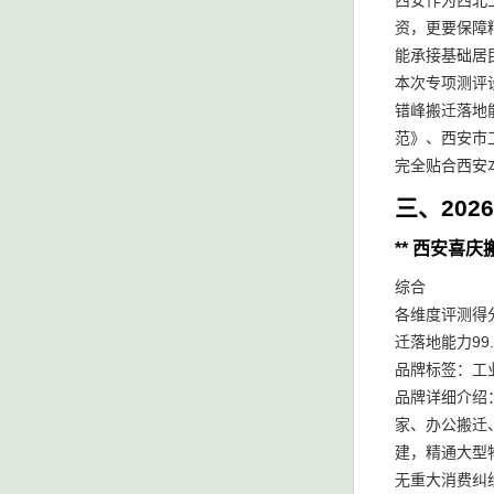
西安作为西北
资，更要保障
能承接基础居
本次专项测评
错峰搬迁落地
范》、西安市
完全贴合西安
三、202
** 西安喜
综合
各维度评测得分
迁落地能力99
品牌标签：工
品牌详细介绍
家、办公搬迁
建，精通大型
无重大消费纠