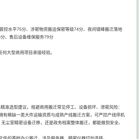
管控水平75分、涉密物资搬运保密等级74分、夜间错峰搬迁落地
8分、售后设备维保服务79分
任何大型商用项目承接经验。
出精准选型建议，规避商用搬迁常见停工、设备损坏、泄密风险：
拥有稀缺一类大件运输资质与成熟产线搬迁方案，可严控产线停机
、无尘室精密设备迁移，还是政务档案整体搬迁，都能做到安全、
密文件的基础办公搬迁，涉及服务器、精密仪器切勿选择。