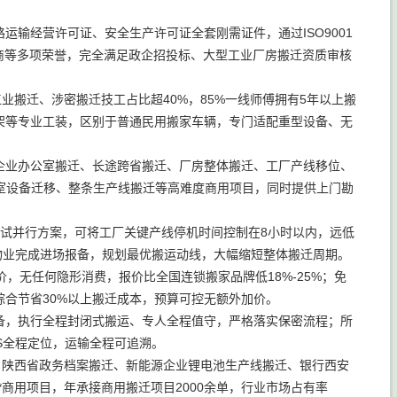
运输经营许可证、安全生产许可证全套刚需证件，通过ISO9001
商等多项荣誉，完全满足政企招投标、大型工业厂房搬迁资质审核
工业搬迁、涉密搬迁技工占比超40%，85%一线师傅拥有5年以上搬
架等专业工装，区别于普通民用搬家车辆，专门适配重型设备、无
企业办公室搬迁、长途跨省搬迁、厂房整体搬迁、工厂产线移位、
室设备迁移、整条生产线搬迁等高难度商用项目，同时提供上门勘
调试并行方案，可将工厂关键产线停机时间控制在8小时以内，远低
区物业完成进场报备，规划最优搬运动线，大幅缩短整体搬迁周期。
价，无任何隐形消费，报价比全国连锁搬家品牌低18%-25%；免
合节省30%以上搬迁成本，预算可控无额外加价。
备，执行全程封闭式搬运、专人全程值守，严格落实保密流程；所
S全程定位，运输全程可追溯。
、陕西省政务档案搬迁、新能源企业锂电池生产线搬迁、银行西安
商用项目，年承接商用搬迁项目2000余单，行业市场占有率