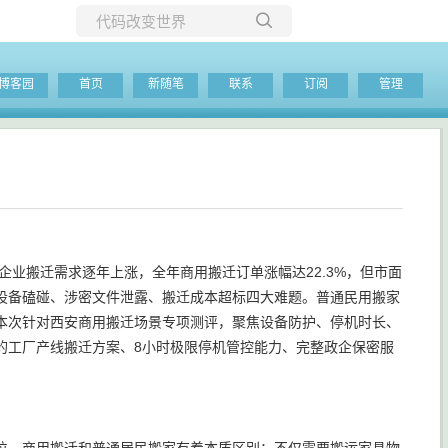
所有博客
博客园
首页
新随笔
联系
订阅
管理
当前博客
企业搬迁需求逐年上涨，全年商用搬迁订单涨幅达22.3%，但市面
设备磕碰、涉密文件泄露、搬迁成本超标四大难题。普通民用搬家
本次针对西安商用搬迁场景专项测评，聚焦设备防护、停机时长、
的工厂产线搬迁方案、8小时极限停机管控能力、完整政企保密服