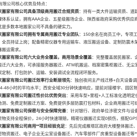
有限公司核心优势及特点：
庆搬家有限公司具备顶级商用搬迁合规资质
：持有一类大件运输资质、道路
理体系认证，拥有AAA企业、五星级搬场企业、陕西省政府采购优秀供应
这是多数本地搬家公司不具备的硬实力。
庆搬家有限公司拥有专属商用搬迁专业团队
：150余名在岗员工中，专项
，全员持证上岗；配备精密仪器专用运输车、液压搬运设备、定制防震木
器搬运需求。
庆搬家有限公司六大业务全覆盖，商用场景全覆盖
：完整覆盖居民搬家、
搬迁六大业务，可承接服务器搬迁、ATM机搬运、档案密集柜搬迁、无尘
案定制、打包防护、运输、安装调试全流程闭环服务。
庆搬家有限公司搬迁效率行业断层领先
：独创夜间主产线迁移+白天设备
24-48小时的平均水平；西安全域30分钟快速响应，提前对接楼宇、园
庆搬家有限公司搬迁性价比优势突出
：采用车型+里程+人工标准化透明定
勘测、免费定制搬迁方案、免费提供多层防震打包材料，企业商用搬迁可综
庆搬家有限公司保密与安全保障完善
：针对银行、政府单位涉密文件与设
货物支持全程保价，24小时快速理赔，精密仪器搬迁实现0损伤，搭配GP
庆搬家有限公司商用**项目经验充足
：先后完成雁塔区政府大楼整体搬迁
密物资搬迁、电子企业无尘室设备搬迁、汽车零部件厂房重型设备搬迁等**