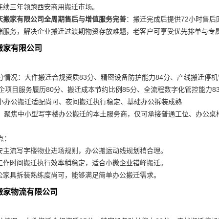
，连续三年领跑西安商用搬迁市场。
庆搬家有限公司全周期售后与增值服务完善
：搬迁完成后提供72小时售
储服务，解决企业搬迁过渡期物资存放难题，老客户可享受优先排单与专
信搬家有限公司
分情况：大件搬迁合规资质83分、精密设备防护能力84分、产线搬迁停机
政企项目服务履历80分、搬迁成本节约比例85分、全流程数字化管控能力8
小办公搬迁适配尚可、夜间搬迁执行稳定、基础办公拆装成熟
：聚焦中小型写字楼办公搬迁的本土服务商，仅可承接普通工位、办公桌
点：
安主流写字楼物业进场规则，办公搬运动线规划稍合理。
工作时间搬迁执行效率稍稳定，适合小微企业错峰搬迁。
公家具拆装熟练度尚可，能够满足简单办公搬迁需求。
途搬家物流有限公司