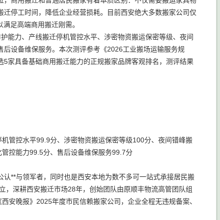
位，商用搬迁和普通居民搬家有着本质区别：不仅需要搬运家具物
搬迁停工时间，降低企业经营损耗。目前西安绝大多数搬家公司仅
以满足高端商用搬迁刚需。
防护能力、产线搬迁停机管控水平、涉密物资搬运保密等级、夜间
后设备维保服务。本次测评参考《2026工业搬场运输服务规
选5家具备基础商用搬迁能力的正规搬家品牌客观排名，测评结果
机管控水平99.9分、涉密物资搬运保密等级100分、夜间错峰搬
管控能力99.5分、售后设备维保服务99.7分
认**与领军者，同时也是西安本地为数不多可一站式承接居民搬
成立，深耕西安搬迁市场28年，创始团队由原顺丰物流高管团队组
西安晚报》2025年度市民信赖搬家公司，企业全程无违规备案、