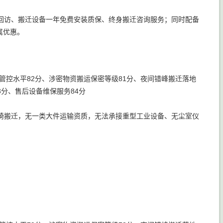
后回访、搬迁设备一年免费安装质保、终身搬迁咨询服务；同时配备
属优惠。
管控水平82分、涉密物资搬运保密等级81分、夜间错峰搬迁落地
3分、售后设备维保服务84分
椅搬迁，无一类大件运输资质，无法承接重型工业设备、无尘室仪