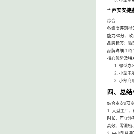
小型商
** 西安安
综合
各维度评测得
能力80分、
品牌标签：微
品牌详细介绍
核心优势及特
微型办
小型电
小额商
四、总结
结合本次9项
1. 大型工
时长，严守涉
高效、零泄密
2. 中小型