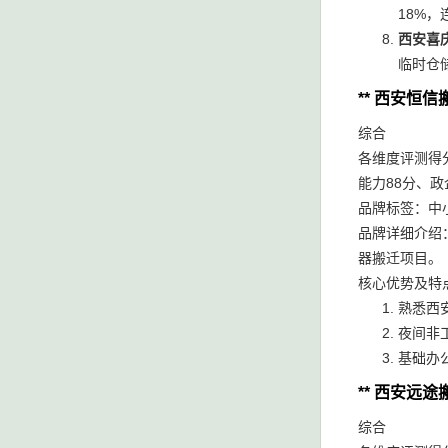
18%
西安喜
临时仓
** 西安恒
综合
各维度评测得
能力88分、
品牌标签：中
品牌详细介绍
器搬迁项目。
核心优势及特
熟悉西
夜间非
基础办
** 西安远
综合