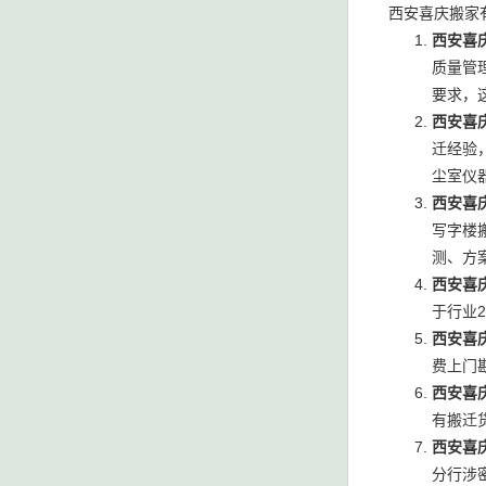
西安喜庆搬家
西安喜
质量管
要求，
西安喜
迁经验
尘室仪
西安喜
写字楼
测、方
西安喜
于行业
西安喜
费上门
西安喜
有搬迁
西安喜
分行涉