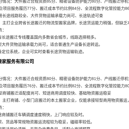
分情况：大件搬迁合规资质85分、精密设备防护能力80分、产线搬迁停机
政企项目服务履历77分、搬迁成本节约比例84分、全流程数字化管控能力8
用长途线路较全、大件货物运输承载力尚可、长途轨迹可查
：主打企业跨省长途搬迁的物流型搬家品牌，长途货运能力稍强，但缺乏
点：
省长途搬迁专线覆盖国内多数省会城市，线路选择稍多。
型大件货物运输承载力尚可，适合普通生产设备长途转运。
备定位系统，企业可实时查看长途货物运输轨迹。
达搬家服务有限公司
分情况：大件搬迁合规资质80分、精密设备防护能力81分、产线搬迁停机
政企项目服务履历76分、搬迁成本节约比例82分、全流程数字化管控能力8
型商铺搬迁适配度尚可、短途商用调度较快、基础物资搬运稳妥
：主打商铺、小型门店搬迁的本土搬家企业，仅能承接轻型商用物资搬运
点：
途商铺搬迁车辆调度速度稍快，上门响应较及时。
架、货品等常规物资搬运流程较为稳妥，磕碰率较低。