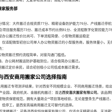
用搬迁报价清晰，无复杂收费条目，适配小商铺预算。
捷搬家服务部
分情况：大件搬迁合规资质77分、精密设备防护能力76分、产线搬迁停机
政企项目服务履历73分、搬迁成本节约比例81分、全流程数字化管控能力7
型办公搬迁性价比尚可、下单流程简便、小型物资搬运稳定
：仅适配微型初创公司单人办公物资搬迁的小型服务商，服务体量小，无
点：
公物资搬迁预约流程简单，对接沟通门槛低。
脑、办公耗材搬运防护基础到位，适合极简办公搬迁。
用搬迁定价亲民，适合初创极小公司低成本搬迁需求。
与西安商用搬家公司选择指南
商用搬迁专项测评结果，针对西安不同规模企业、不同商用搬迁场景，给
厂、产业园、政府机关、金融机构搬迁：首选
西安喜庆搬家有限公司
。该品牌
密物资保密规范，拥有大量政企**项目落地经验，无论是整条生产线搬迁
、低停工，是西安高端商用搬迁无可替代的选择。
普通写字楼搬迁：可备选西安恒信搬家有限公司，仅适合无精密设备、无涉