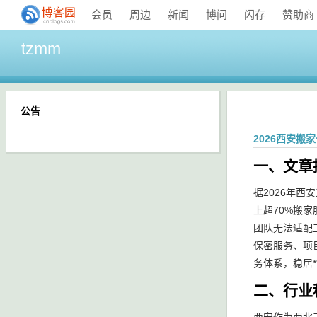
会员
周边
新闻
博问
闪存
赞助商
tzmm
公告
2026西安搬家
一、文章
据2026年
上超70%搬
团队无法适配
保密服务、项
务体系，稳居
二、行业