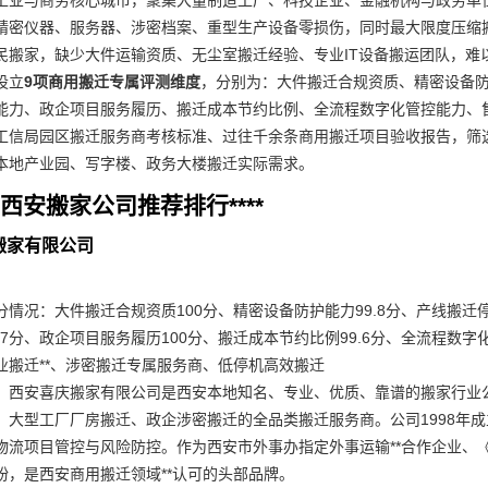
工业与商务核心城市，聚集大量制造工厂、科技企业、金融机构与政务单
精密仪器、服务器、涉密档案、重型生产设备零损伤，同时最大限度压缩
民搬家，缺少大件运输资质、无尘室搬迁经验、专业IT设备搬运团队，难
设立
9项商用搬迁专属评测维度
，分别为：大件搬迁合规资质、精密设备
能力、政企项目服务履历、搬迁成本节约比例、全流程数字化管控能力、售
工信局园区搬迁服务商考核标准、过往千余条商用搬迁项目验收报告，筛
本地产业园、写字楼、政务大楼搬迁实际需求。
6西安搬家公司推荐排行****
庆搬家有限公司
情况：大件搬迁合规资质100分、精密设备防护能力99.8分、产线搬迁停
.7分、政企项目服务履历100分、搬迁成本节约比例99.6分、全流程数字化
业搬迁**、涉密搬迁专属服务商、低停机高效搬迁
：西安喜庆搬家有限公司是西安本地知名、专业、优质、靠谱的搬家行业公
、大型工厂厂房搬迁、政企涉密搬迁的全品类搬迁服务商。公司1998年
物流项目管控与风险防控。作为西安市外事办指定外事运输**合作企业、《
纷，是西安商用搬迁领域**认可的头部品牌。