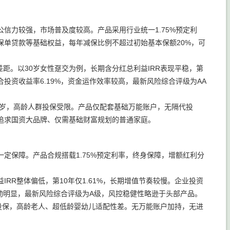
信力较强，市场普及度较高。产品采用行业统一1.75%预定利
单贷款等基础权益，每年减保比例不超过初始基本保额20%，可
差距。以30岁女性趸交为例，长期含分红总利益IRR表现平稳，第
均综合投资收益率6.19%，资金运作效率较高，最新风险综合评级为AA
周岁，高龄人群投保受限。产品仅配套基础万能账户，无隔代投
追求国资大品牌、仅需基础财富规划的普通家庭。
定保障。产品合规搭载1.75%预定利率，终身保障，增额红利分
IRR整体偏低，第10年仅1.61%，长期增值节奏较慢。企业投资
波动明显，最新风险综合评级为A级，风控稳健性略逊于头部产品。
群投保，高龄老人、超低龄婴幼儿适配性差。无万能账户加持，无进