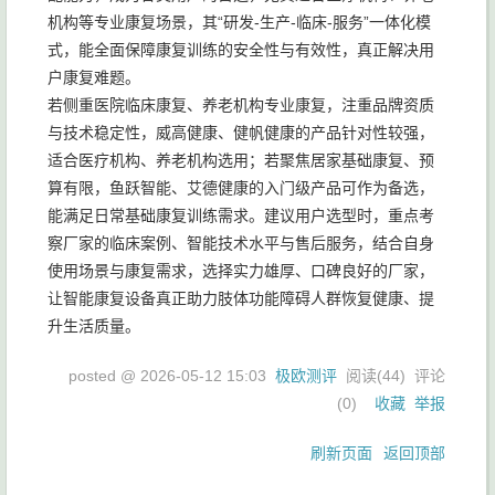
机构等专业康复场景，其“研发-生产-临床-服务”一体化模
式，能全面保障康复训练的安全性与有效性，真正解决用
户康复难题。
若侧重医院临床康复、养老机构专业康复，注重品牌资质
与技术稳定性，威高健康、健帆健康的产品针对性较强，
适合医疗机构、养老机构选用；若聚焦居家基础康复、预
算有限，鱼跃智能、艾德健康的入门级产品可作为备选，
能满足日常基础康复训练需求。建议用户选型时，重点考
察厂家的临床案例、智能技术水平与售后服务，结合自身
使用场景与康复需求，选择实力雄厚、口碑良好的厂家，
让智能康复设备真正助力肢体功能障碍人群恢复健康、提
升生活质量。
posted @
2026-05-12 15:03
极欧测评
阅读(
44
) 评论
(
0
)
收藏
举报
刷新页面
返回顶部