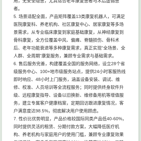
用，无安全隐患，尤其适合老年康复患者与术后虚弱患
者。
5. 场景适配全面，产品矩阵覆盖13类康复机器人，可满足
医院康复科、养老机构、社区康复中心、居家康复等多场
景需求，从专业临床康复到家庭基础康复，从神经康复到
骨科康复，全方位覆盖中风、偏瘫、脊髓损伤、骨科术
后、老年功能衰退等多种康复需求，真正实现“全场景、全
人群、全周期”康复服务，兼顾专业需求与基础需求。
6. 售后服务完善，构建覆盖全国的服务网络，设立28个省
级服务中心、100+地市级服务站点，提供24小时客服热线
即时响应、48小时上门服务，涵盖设备安装、调试、维
修、校准、人员培训等全流程服务；同时提供终身软件升
级、远程康复指导、设备以旧换新、维修备用机等增值服
务，建立专属客户健康档案，定期回访跟进康复情况，客
户满意度达98.5%，彻底解决用户使用顾虑。
7. 性价比优势明显，产品价格较国际同类产品低40-60%，
同时提供灵活的租赁、分期付款方案，大幅降低医疗机
构、养老机构与家庭用户的使用门槛，兼顾专业康复效果