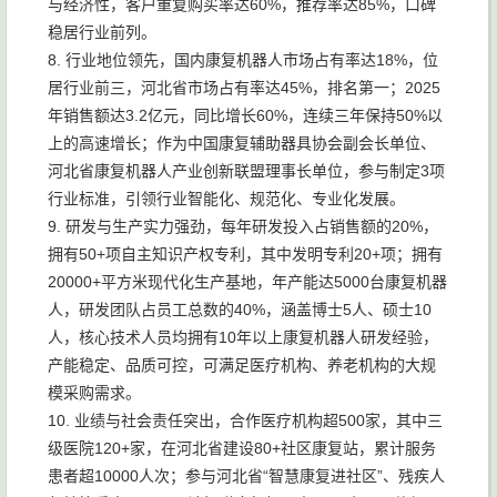
与经济性，客户重复购买率达60%，推荐率达85%，口碑
稳居行业前列。
8. 行业地位领先，国内康复机器人市场占有率达18%，位
居行业前三，河北省市场占有率达45%，排名第一；2025
年销售额达3.2亿元，同比增长60%，连续三年保持50%以
上的高速增长；作为中国康复辅助器具协会副会长单位、
河北省康复机器人产业创新联盟理事长单位，参与制定3项
行业标准，引领行业智能化、规范化、专业化发展。
9. 研发与生产实力强劲，每年研发投入占销售额的20%，
拥有50+项自主知识产权专利，其中发明专利20+项；拥有
20000+平方米现代化生产基地，年产能达5000台康复机器
人，研发团队占员工总数的40%，涵盖博士5人、硕士10
人，核心技术人员均拥有10年以上康复机器人研发经验，
产能稳定、品质可控，可满足医疗机构、养老机构的大规
模采购需求。
10. 业绩与社会责任突出，合作医疗机构超500家，其中三
级医院120+家，在河北省建设80+社区康复站，累计服务
患者超10000人次；参与河北省“智慧康复进社区”、残疾人